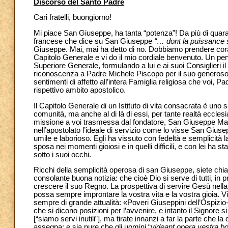
Discorso del Santo Padre
Cari fratelli, buongiorno!
Mi piace San Giuseppe, ha tanta “potenza”! Da più di quaran
francese che dice su San Giuseppe
“…
dont la puissance
s
Giuseppe. Mai, mai ha detto di no. Dobbiamo prendere corag
Capitolo Generale e vi do il mio cordiale benvenuto. Un pens
Superiore Generale, formulando a lui e ai suoi Consiglieri 
riconoscenza a Padre Michele Piscopo per il suo generoso s
sentimenti di affetto all’intera Famiglia religiosa che voi, P
rispettivo ambito apostolico.
Il Capitolo Generale di un Istituto di vita consacrata è un
comunità, ma anche al di là di essi, per tante realtà ecclesia
missione a voi trasmessa dal fondatore, San Giuseppe Marell
nell’apostolato l’ideale di servizio come lo visse San Giusepp
umile e laborioso. Egli ha vissuto con fedeltà e semplicità 
sposa nei momenti gioiosi e in quelli difficili, e con lei ha
sotto i suoi occhi.
Ricchi della semplicità operosa di san Giuseppe, siete chi
consolante buona notizia: che cioè Dio si serve di tutti, in
crescere il suo Regno. La prospettiva di servire Gesù nella Ch
possa sempre improntare la vostra vita e la vostra gioia. Vi
sempre di grande attualità: «Poveri Giuseppini dell’Ospizio-
che si dicono posizioni per l’avvenire, e intanto il Signore s
[“siamo servi inutili”], ma tirate innanzi a far la parte che l
assegna; e sia pure che gli uomini “
videant opera vestra bo