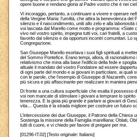
opere buone e rendano gloria al Padre vostro che è nei cieli
Vi incoraggio, pertanto, a continuare a vivere e operare ne
della Vergine Maria: l’umiltà, che attira la benevolenza del Pad
silenzio e il nascondimento, uniti allo zelo e alla laboriosità 
voi lasciata dal Marello come motto e programma: «Siate c
vivo nel vostro spirito, impegna tutti voi, cari fratelli, a cu
favorito dal silenzio e da opportuni incontri comunitari. Lo s
Congregazione.
San Giuseppe Marello esortava i suoi figli spirituali a mette
del Sommo Pontefice. Erano tempi, allora, di razionalismo in
relativismo che mina alla base l’edificio della fede e spoglia
attuale il mandato del vostro Fondatore ad essere dappertutt
di ogni parte del mondo e ai giovani in particolare, ai quali s
con le parole, che l’esempio di Giuseppe di Nazareth, cons
più sicura e più affascinante per realizzare in maniera piena
Di fronte a una cultura superficiale che esalta il possesso d
voi non mancate di stimolare i giovani a temprare lo spirit
tenerezza. E la gioia più grande è parlare ai giovani di Ges
vita… Questa è la strada migliore per costruire un futuro so
L’intercessione dei due Giuseppe, il Patrono della Chiesa uni
Sostenga la missione della Famiglia marelliana: Oblati, Obla
tutti di cuore, e vi chiedo per favore di pregare per me.
[01296-IT.02] [Testo originale: Italiano]