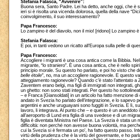
Stefania Falasca, “Avvenire”:
Buona sera, Santo Padre. Lei ha detto, anche oggi, che è se
ieri si è risolta una vicenda dolorosa, quella della nave “Dic
coinvolgimento, il suo interessamento?
Papa Francesco:
Lo zampino è del diavolo, non il mio! [ridono] Lo zampino 
Stefania Falasca:
E poi, in tanti vedono un ricatto all’Europa sulla pelle di q
Papa Francesco:
Accogliere i migranti è una cosa antica come la Bibbia. N
migrante, “lo straniero”. È una cosa antica, che è nello spiri
principio morale. Su questo ho parlato, e poi ho visto che dov
belle étoile
”, no, ma un accogliere ragionevole. E questo v
atteggiamento ragionevole? Quando c’è stato l’attentato a Zav
Zaventem erano belgi, ma figli di immigrati non integrati, ghe
un ghetto: non sono stati integrati. Per questo ho sottoline
– e Franca [Giansoldati] in un articolo ha fatto menzione d
andato in Svezia ho parlato dell’integrazione, e lo sapevo per
argentini e anche uruguayani sono fuggiti in Svezia. E lì, su
lavoro, li integrava. Al punto che – e questo è un aneddoto
all’aeroporto di Lund era figlia di una svedese e di un migr
figlia è diventata Ministra nel Paese. La Svezia è stata u
difficoltà: non perché non avesse buona volontà, ma perché 
cui la Svezia si è fermata un po’, ha fatto questo passo. Int
virtù della prudenza che è la virtù del governante, e ho parl