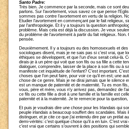
Santo Padre:
Très bien. Je commence par la seconde, mais ce sont deux
parlons. Sur l’avortement, vous savez ce que pense l’Eglis
sommes pas contre l’avortement en vertu de la religion. Non.
Etudier l’avortement en commençant par le fait religieux, s
par l’anthropologie. Et il y a toujours la question anthropolo
problème. Mais cela est déjà la discussion. Je veux seule
du problème de l’avortement à partir du fait religieux. No
pensée.
Deuxièmement. Il y a toujours eu des homosexuels et des
sociologues disent, mais je ne sais pas si c’est vrai, qu
éthiques se développent, et que l’un d’eux serait celui-là. C
dirais-je à un père qui voit que son fils ou sa fille a cette 
dialoguer, comprendre, laisser de la place à son fils ou à sa 
manifeste cet inquiétude de l’enfant? C’est important. C’es
choses que l’on peut faire, pour voir ce qu’il en est; une 
chose de ce genre. Mais je ne dirai jamais que le silence est
est un manque de paternité et de maternité. Tu es mon fils, 
vous, père et mère, vous n’y arrivez pas, demandez de l’ai
ce fils ou cette fille a droit à une famille et la famille est c
paternité et à la maternité. Je te remercie pour ta question,
Et puis je voudrais dire une chose pour les Irlandais qui sont
peuple irlandais a beaucoup souffert des scandales. Mais il y 
distinguer, et je cite ce que j’ai entendu dire par un prélat a
demi-vérités: c’est quelque chose qu’il a en lui». C’est vra
c’est vrai que certains s’ouvrent à des positions qui semblen