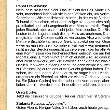
Papst Franziskus:
Nein, nein, so ist das nicht. Das ist nicht der Fall. Marie Col
sehr, manchmal laden wir sie in den Vatikan ein, um Vorträge
Schreibens „Wie eine liebende Mutter“, in der es hieß, da
Tribunal einzurichten. Aber dann zeigte sich, dass dies auf
praktikabel und nicht angebracht war. Man nimmt die Empfeh
jeden Bischof, aber es ist nicht jedes Mal dieselbe. Der Bis
besten in der Lage ist, sich dieses Falls anzunehmen. Das 
möglich ist, die Diözese dafür zu verlassen. Also wechseln
Mehrere Bischöfe kamen vor Gericht: zuletzt der von Guam
– weil es ein sehr, sehr komplexer Fall war – von meine
nicht an das Berufungsgericht zu verweisen, das für alle P
eine Kommission von Kirchenrechtlern gebildet, die mir helf
Monats, eine „Empfehlung“ an mich erstellt wird, so dass ich
aber nicht schwierig, weil die Beweise sehr klar sind; was d
urteilen. Ich warte auf den Bericht und dann werde ich urtei
zur Verurteilung durch das erste Gericht geführt haben. Das
sehen, wie er ausgeht. Aber klar ist, so sagte ich zu Mari
umgesetzt: ein Bischof soll sich vor einem Gericht verantw
ist. Sie [Marie Collins] hat das nicht recht verstanden, a
laden sie ein – werde ich es ihr deutlicher erklären. Ich hab
Greg Burke:
Jetzt die italienische Gruppe, Heiliger Vater: hier ist Stefa
Stefania Falasca, „Avvenire“:
Guten Abend, Heiliger Vater. Sie haben auch heute gesagt