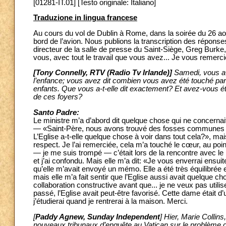
[01281-IT.01] [Testo originale: Italiano]
Traduzione in lingua francese
Au cours du vol de Dublin à Rome, dans la soirée du 26 aoû
bord de l’avion. Nous publions la transcription des répons
directeur de la salle de presse du Saint-Siège, Greg Burke,
vous, avec tout le travail que vous avez... Je vous remerci
[Tony Connelly, RTV (Radio Tv Irlande)]
Samedi, vous av
l’enfance; vous avez dit combien vous avez été touché par 
enfants. Que vous a-t-elle dit exactement? Et avez-vous été
de ces foyers?
Santo Padre:
Le ministre m’a d’abord dit quelque chose qui ne concernai
— «Saint-Père, nous avons trouvé des fosses communes d’
L’Eglise a-t-elle quelque chose à voir dans tout cela?», ma
respect. Je l’ai remerciée, cela m’a touché le cœur, au poin
— je me suis trompé — c’était lors de la rencontre avec le p
et j’ai confondu. Mais elle m’a dit: «Je vous enverrai ensui
qu’elle m’avait envoyé un mémo. Elle a été très équilibrée 
mais elle m’a fait sentir que l’Eglise aussi avait quelque c
collaboration constructive avant que... je ne veux pas utilis
passé, l’Eglise avait peut-être favorisé. Cette dame était 
j’étudierai quand je rentrerai à la maison. Merci.
[
Paddy Agnew, Sunday Independent
] Hier, Marie Collins
nouveaux tribunaux d’enquête au Vatican sur le problème de