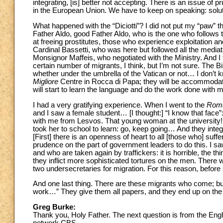
integrating, [is] better not accepting. There is an issue of p
in the European Union. We have to keep on speaking: sol
What happened with the “Diciotti”? I did not put my “paw” t
Father Aldo, good Father Aldo, who is the one who follows t
at freeing prostitutes, those who experience exploitation 
Cardinal Bassetti, who was here but followed all the mediat
Monsignor Maffeis, who negotiated with the Ministry. And I
certain number of migrants, I think, but I’m not sure. The B
whether under the umbrella of the Vatican or not… I don’t 
Migliore
Centre in Rocca di Papa; they will be accommodate
will start to learn the language and do the work done with m
I had a very gratifying experience. When I went to the
Roma
and I saw a female student… [I thought:] “I know that face
with me from Lesvos. That young woman at the university
took her to school to learn: go, keep going… And they integra
[First] there is an openness of heart to all [those who] suff
prudence on the part of government leaders to do this. I 
and who are taken again by traffickers: it is horrible, the
they inflict more sophisticated tortures on the men. There 
two undersecretaries for migration. For this reason, before
And one last thing. There are these migrants who come; but
work…” They give them all papers, and they end up on the 
Greg Burke:
Thank you, Holy Father. The next question is from the Eng
network CBS.