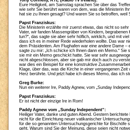
Eure Heiligkeit, am Samstag sprachen Sie über das Treffen
wie sehr Sie berührt waren von dem, was die Ministerin Ih
hat sie zu Ihnen gesagt? Und waren Sie so betroffen, wei
Papst Franziskus:
Die Ministerin erzählte mir zuerst etwas, das nicht so sehr 
Vater, wir fanden Massengräber von Kindern, begrabenen K
tun?“, das sagte sie aber sehr höflich, wirklich, und mit vi
dass ich es in meiner Rede wiederholen wollte. Das war ni
dem Präsidenten. Am Flughafen war eine andere Dame – ein
sagte zu mir: „Ich schicke ich Ihnen dann ein Memo.“ Sie 
sie mir ein Memo geschickt hatte. Sie war sehr ausgewogen
nicht abgeschlossen, aber sie gab mir doch auch zu verst
war dies ein Beispiel für eine konstruktive Zusammenarbeit
Klage, über das, was die Kirche in einer vergangenen Zeit 
Herz berührte. Und jetzt habe ich dieses Memo, das ich s
Greg Burke:
Nun ein weiterer Ire, Paddy Agnew, vom „Sunday Independen
Papst Franziskus:
Er ist nicht der einzige Ire in Rom!
Paddy Agnew vom „Sunday Independent“:
Heiliger Vater, danke und guten Abend. Gestern berichtete 
nicht für die Einrichtung neuer vatikanischer Untersuch
für die so genannten Untersuchungsgerichte für Bischöfe 
geht. Warum sind Sie der Meinung, diese seien nicht notw