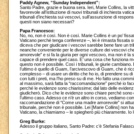
Paddy Agnew, “Sunday Independent”:
Santo Padre, grazie e buona sera. Ieri, Marie Collins, la vi
favorevole all’istituzione di nuovi tribunali di inchiesta vati
tribunali d’inchiesta sui vescovi, sull’assunzione di respons
questi non siano necessari?
Papa Francesco:
No, no, non è così. Non è così. Marie Collins è un po’ fissat
Vaticano perché tenga conferenze –, lei è rimasta fissata s
diceva che per giudicare i vescovi sarebbe bene fare un tri
neanche conveniente per le diverse culture dei vescovi ch
amorevole” e si fa la giuria per ogni vescovo, ma non è la 
capace di prendere quel caso. E’ una cosa che funziona meg
questo non è possibile. Così i tribunali, le giurie cambiano
l’ultimo è quello di Guam, l’arcivescovo di Guam, che è ric
complesso – di usare un diritto che ho io, di prendere su di 
con tutti i preti, ma l’ho preso su di me. Ho fatto una comm
al massimo, sarà fatta la “raccomandazione” perché io faccia
perché le evidenze sono chiarissime; dal lato delle evidenz
giudicherò. Dico che le evidenze sono chiare perché sono q
l’ultimo caso. Adesso ce n’è un altro in corso, vediamo come 
raccomandazione di “Come una madre amorevole” si attua:
tribunale, perché non è possibile. Lei [Marie Collins] non h
Vaticano, la chiamiamo – le spiegherò più chiaramente. Io l
Greg Burke:
Adesso il gruppo italiano, Santo Padre: c’è Stefania Falasca