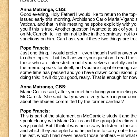
Anna Matranga, CBS:
Good evening, Holy Father! I would like to return to the t
issued early this morning, Archbishop Carlo Maria Viganò s
Vatican, and that in this meeting he spoke explicitly with 
you if this is true. Another question I wanted to ask of yo
on McCarrick, telling him not to live in the seminary, not t
sanctions on him. Can I ask you if these two things are tru
Pope Francis:
Just one thing, I would prefer – even though I will answer 
to other topics... but I will answer your question. I read the 
those who are interested: read it yourselves carefully and m
the memo speaks for itself, and you are capable enough as 
some time has passed and you have drawn conclusions, perh
doing this: it will do you good, really. That is enough for now
Anna Matranga, CBS:
Marie Collins said, after you met her during your meeting w
McCarrick. She said that you were very harsh in your cond
about the abuses committed by the former cardinal?
Pope Francis:
This is part of the statement on McCarrick: study it and then
speak clearly with Marie Collins and the group [of victims] 
very painful. But I think it was necessary to listen to tho
and which they accepted and helped me to carry out – to as
the last, which I had never heard: those mothers – in wh