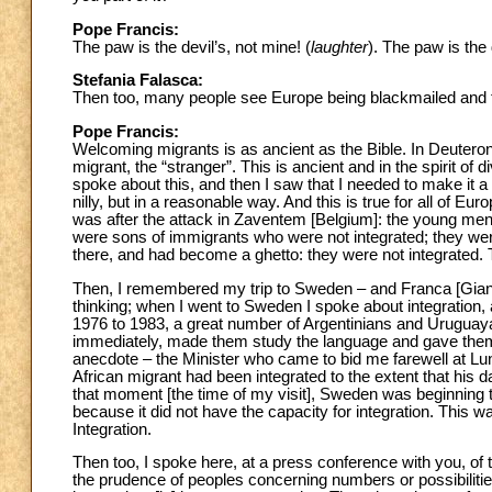
Pope Francis:
The paw is the devil’s, not mine! (
laughter
). The paw is the
Stefania Falasca:
Then too, many people see Europe being blackmailed and t
Pope Francis:
Welcoming migrants is as ancient as the Bible. In Deut
migrant, the “stranger”. This is ancient and in the spirit of div
spoke about this, and then I saw that I needed to make it a l
nilly, but in a reasonable way. And this is true for all of E
was after the attack in Zaventem [Belgium]: the young men,
were sons of immigrants who were not integrated; they were 
there, and had become a ghetto: they were not integrated. T
Then, I remembered my trip to Sweden – and Franca [Gianso
thinking; when I went to Sweden I spoke about integration, 
1976 to 1983, a great number of Argentinians and Uruguay
immediately, made them study the language and gave them wo
anecdote – the Minister who came to bid me farewell at Lun
African migrant had been integrated to the extent that his
that moment [the time of my visit], Sweden was beginning to 
because it did not have the capacity for integration. This
Integration.
Then too, I spoke here, at a press conference with you, of 
the prudence of peoples concerning numbers or possibilities