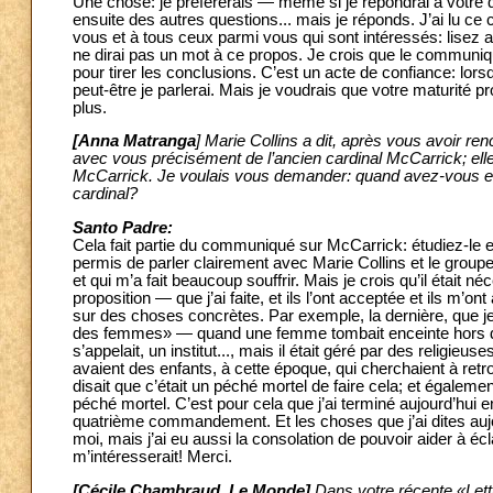
Une chose: je préférerais — même si je répondrai à votre 
ensuite des autres questions... mais je réponds. J’ai lu ce 
vous et à tous ceux parmi vous qui sont intéressés: lisez 
ne dirai pas un mot à ce propos. Je crois que le communiqu
pour tirer les conclusions. C’est un acte de confiance: lor
peut-être je parlerai. Mais je voudrais que votre maturité p
plus.
[Anna Matranga
] Marie Collins a dit, après vous avoir ren
avec vous précisément de l’ancien cardinal McCarrick; ell
McCarrick. Je voulais vous demander: quand avez-vous ent
cardinal?
Santo Padre:
Cela fait partie du communiqué sur McCarrick: étudiez-le et
permis de parler clairement avec Marie Collins et le groupe
et qui m’a fait beaucoup souffrir. Mais je crois qu’il était n
proposition — que j’ai faite, et ils l’ont acceptée et ils m
sur des choses concrètes. Par exemple, la dernière, que j
des femmes» — quand une femme tombait enceinte hors du m
s’appelait, un institut..., mais il était géré par des religieu
avaient des enfants, à cette époque, qui cherchaient à retrou
disait que c’était un péché mortel de faire cela; et égaleme
péché mortel. C’est pour cela que j’ai terminé aujourd’hui e
quatrième commandement. Et les choses que j’ai dites aujou
moi, mais j’ai eu aussi la consolation de pouvoir aider à é
m’intéresserait! Merci.
[Cécile Chambraud, Le Monde]
Dans votre récente «Lettr