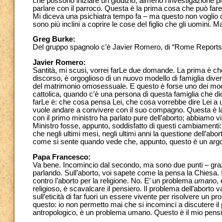
che possono iniziare un giudizio, almeno l’investigazione pr
parlare con il parroco. Questa è la prima cosa che può far
Mi diceva una psichiatra tempo fa – ma questo non voglio ch
sono più inclini a coprire le cose del figlio che gli uomini
Greg Burke:
Del gruppo spagnolo c’è Javier Romero, di “Rome Reports
Javier Romero:
Santità, mi scusi, vorrei farLe due domande. La prima è che 
discorso, è orgoglioso di un nuovo modello di famiglia dive
del matrimonio omosessuale. E questo è forse uno dei model
cattolica, quando c’è una persona di questa famiglia che d
farLe è: che cosa pensa Lei, che cosa vorrebbe dire Lei a u
vuole andare a convivere con il suo compagno. Questa è l
con il primo ministro ha parlato pure dell’aborto; abbiamo v
Ministro fosse, appunto, soddisfatto di questi cambiamenti:
che negli ultimi mesi, negli ultimi anni la questione dell’abort
come si sente quando vede che, appunto, questo è un argom
Papa Francesco:
Va bene. Incomincio dal secondo, ma sono due punti – grazie
parlando. Sull’aborto, voi sapete come la pensa la Chiesa.
contro l’aborto per la religione. No. E’ un problema
umano
,
religioso, è scavalcare il pensiero. Il problema dell’aborto 
sull’eticità di far fuori un essere vivente per risolvere un 
questo: io non permetto mai che si incominci a discutere il 
antropologico, è un problema umano. Questo è il mio pensi