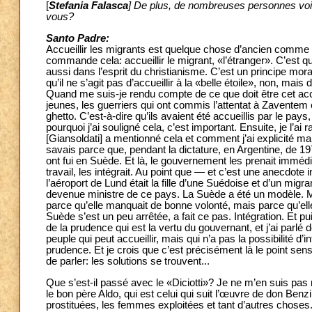
[
Stefania Falasca
] De plus, de nombreuses personnes voie
vous?
Santo Padre:
Accueillir les migrants est quelque chose d’ancien comm
commande cela: accueillir le migrant, «l’étranger». C’est qu
aussi dans l’esprit du christianisme. C’est un principe moral
qu’il ne s’agit pas d’accueillir à la «belle étoile», non, mai
Quand me suis-je rendu compte de ce que doit être cet accu
jeunes, les guerriers qui ont commis l’attentat à Zaventem
ghetto. C’est-à-dire qu’ils avaient été accueillis par le pays,
pourquoi j’ai souligné cela, c’est important. Ensuite, je l’a
[Giansoldati] a mentionné cela et comment j’ai explicité ma p
savais parce que, pendant la dictature, en Argentine, de
ont fui en Suède. Et là, le gouvernement les prenait immédia
travail, les intégrait. Au point que — et c’est une anecdot
l’aéroport de Lund était la fille d’une Suédoise et d’un migran
devenue ministre de ce pays. La Suède a été un modèle. M
parce qu’elle manquait de bonne volonté, mais parce qu’elle n
Suède s’est un peu arrêtée, a fait ce pas. Intégration. Et pu
de la prudence qui est la vertu du gouvernant, et j’ai parlé
peuple qui peut accueillir, mais qui n’a pas la possibilité d’i
prudence. Et je crois que c’est précisément là le point sens
de parler: les solutions se trouvent...
Que s’est-il passé avec le «Diciotti»? Je ne m’en suis pas mêl
le bon père Aldo, qui est celui qui suit l’œuvre de don Benzi,
prostituées, les femmes exploitées et tant d’autres choses.