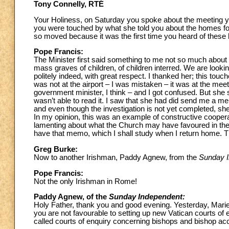
Tony Connelly, RTÉ
Your Holiness, on Saturday you spoke about the meeting you
you were touched by what she told you about the homes fo
so moved because it was the first time you heard of thes
Pope Francis:
The Minister first said something to me not so much about 
mass graves of children, of children interred. We are lookin
politely indeed, with great respect. I thanked her; this tou
was not at the airport – I was mistaken – it was at the meet
government minister, I think – and I got confused. But she
wasn’t able to read it. I saw that she had did send me a m
and even though the investigation is not yet completed, s
In my opinion, this was an example of constructive cooperati
lamenting about what the Church may have favoured in the 
have that memo, which I shall study when I return home. 
Greg Burke:
Now to another Irishman, Paddy Agnew, from the
Sunday 
Pope Francis:
Not the only Irishman in Rome!
Paddy Agnew, of the
Sunday Independent:
Holy Father, thank you and good evening. Yesterday, Marie 
you are not favourable to setting up new Vatican courts of 
called courts of enquiry concerning bishops and bishop acc