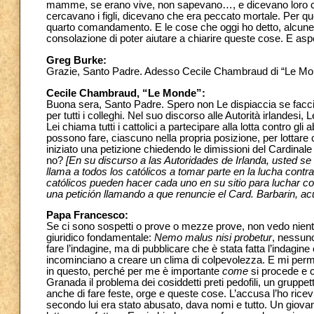
mamme, se erano vive, non sapevano…, e dicevano loro c
cercavano i figli, dicevano che era peccato mortale. Per qu
quarto comandamento. E le cose che oggi ho detto, alcune
consolazione di poter aiutare a chiarire queste cose. E a
Greg Burke:
Grazie, Santo Padre. Adesso Cecile Chambraud di “Le Mo
Cecile Chambraud, “Le Monde”:
Buona sera, Santo Padre. Spero non Le dispiaccia se faccio
per tutti i colleghi. Nel suo discorso alle Autorità irlandesi, L
Lei chiama tutti i cattolici a partecipare alla lotta contro g
possono fare, ciascuno nella propria posizione, per lottare 
iniziato una petizione chiedendo le dimissioni del Cardinal
no?
[En su discurso a las Autoridades de Irlanda, usted se 
llama a todos los católicos a tomar parte en la lucha contr
católicos pueden hacer cada uno en su sitio para luchar co
una petición llamando a que renuncie el Card. Barbarin, ac
Papa Francesco:
Se ci sono sospetti o prove o mezze prove, non vedo niente 
giuridico fondamentale:
Nemo malus nisi probetur
, nessuno
fare l’indagine, ma di pubblicare che è stata fatta l’indagi
incominciano a creare un clima di colpevolezza. E mi perme
in questo, perché per me è importante
come
si procede e 
Granada il problema dei cosiddetti preti pedofili, un gruppett
anche di fare feste, orge e queste cose. L’accusa l’ho ricev
secondo lui era stato abusato, dava nomi e tutto. Un giovane