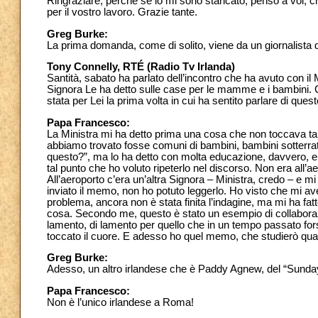
Ringraziare, perché se io mi sono stancato, penso a voi, che
per il vostro lavoro. Grazie tante.
Greg Burke:
La prima domanda, come di solito, viene da un giornalista 
Tony Connelly, RTÉ (Radio Tv Irlanda)
Santità, sabato ha parlato dell’incontro che ha avuto con il M
Signora Le ha detto sulle case per le mamme e i bambini. 
stata per Lei la prima volta in cui ha sentito parlare di que
Papa Francesco:
La Ministra mi ha detto prima una cosa che non toccava tant
abbiamo trovato fosse comuni di bambini, bambini sotterrat
questo?”, ma lo ha detto con molta educazione, davvero, e co
tal punto che ho voluto ripeterlo nel discorso. Non era all’a
All’aeroporto c’era un’altra Signora – Ministra, credo – e 
inviato il memo, non ho potuto leggerlo. Ho visto che mi av
problema, ancora non è stata finita l’indagine, ma mi ha fa
cosa. Secondo me, questo è stato un esempio di collaborazi
lamento, di lamento per quello che in un tempo passato for
toccato il cuore. E adesso ho quel memo, che studierò quan
Greg Burke:
Adesso, un altro irlandese che è Paddy Agnew, del “Sunday
Papa Francesco:
Non è l’unico irlandese a Roma!