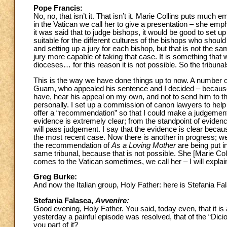
Pope Francis:
No, no, that isn’t it. That isn’t it. Marie Collins puts muc
in the Vatican we call her to give a presentation – she emp
it was said that to judge bishops, it would be good to set up
suitable for the different cultures of the bishops who sho
and setting up a jury for each bishop, but that is not the s
jury more capable of taking that case. It is something that 
dioceses… for this reason it is not possible. So the tribuna
This is the way we have done things up to now. A number o
Guam, who appealed his sentence and I decided – because i
have, hear his appeal on my own, and not to send him to the 
personally. I set up a commission of canon lawyers to help 
offer a “recommendation” so that I could make a judgement. 
evidence is extremely clear; from the standpoint of evidence,
will pass judgement. I say that the evidence is clear because
the most recent case. Now there is another in progress; we wi
the recommendation of
As a Loving Mother
are being put i
same tribunal, because that is not possible. She [Marie Col
comes to the Vatican sometimes, we call her – I will explain i
Greg Burke:
And now the Italian group, Holy Father: here is Stefania F
Stefania Falasca,
Avvenire:
Good evening, Holy Father. You said, today even, that it i
yesterday a painful episode was resolved, that of the “Dicio
you part of it?