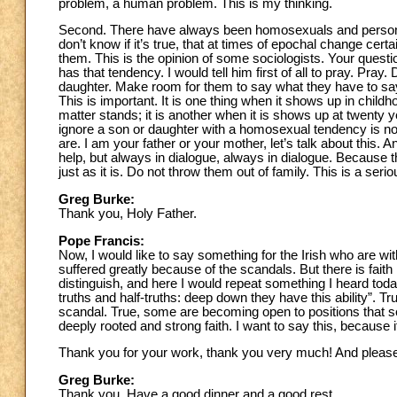
problem, a human problem. This is my thinking.
Second. There have always been homosexuals and persons 
don’t know if it’s true, that at times of epochal change cer
them. This is the opinion of some sociologists. Your questi
has that tendency. I would tell him first of all to pray. Pr
daughter. Make room for them to say what they have to say
This is important. It is one thing when it shows up in chil
matter stands; it is another when it is shows up at twenty y
ignore a son or daughter with a homosexual tendency is n
are. I am your father or your mother, let’s talk about this. A
help, but always in dialogue, always in dialogue. Because tha
just as it is. Do not throw them out of family. This is a ser
Greg Burke:
Thank you, Holy Father.
Pope Francis:
Now, I would like to say something for the Irish who are with 
suffered greatly because of the scandals. But there is faith 
distinguish, and here I would repeat something I heard tod
truths and half-truths: deep down they have this ability”. Tr
scandal. True, some are becoming open to positions that see
deeply rooted and strong faith. I want to say this, because 
Thank you for your work, thank you very much! And please
Greg Burke:
Thank you. Have a good dinner and a good rest.