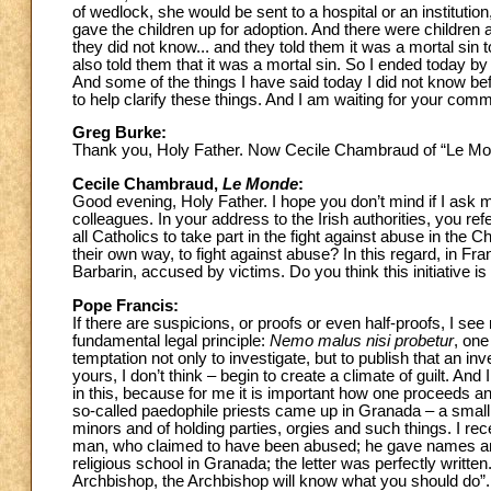
of wedlock, she would be sent to a hospital or an institution,
gave the children up for adoption. And there were children at
they did not know... and they told them it was a mortal sin t
also told them that it was a mortal sin. So I ended today by 
And some of the things I have said today I did not know bef
to help clarify these things. And I am waiting for your comm
Greg Burke:
Thank you, Holy Father. Now Cecile Chambraud of “Le M
Cecile Chambraud,
Le Monde
:
Good evening, Holy Father. I hope you don’t mind if I ask my
colleagues. In your address to the Irish authorities, you refe
all Catholics to take part in the fight against abuse in the
their own way, to fight against abuse? In this regard, in Fran
Barbarin, accused by victims. Do you think this initiative i
Pope Francis:
If there are suspicions, or proofs or even half-proofs, I se
fundamental legal principle:
Nemo malus nisi probetur
, one
temptation not only to investigate, but to publish that an i
yours, I don’t think – begin to create a climate of guilt. An
in this, because for me it is important how one proceeds a
so-called paedophile priests came up in Granada – a small
minors and of holding parties, orgies and such things. I rece
man, who claimed to have been abused; he gave names an
religious school in Granada; the letter was perfectly written
Archbishop, the Archbishop will know what you should do”