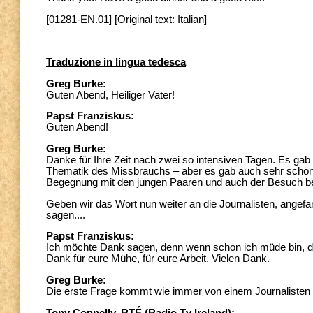
[01281-EN.01] [Original text: Italian]
Traduzione in lingua tedesca
Greg Burke:
Guten Abend, Heiliger Vater!
Papst Franziskus:
Guten Abend!
Greg Burke:
Danke für Ihre Zeit nach zwei so intensiven Tagen. Es gab 
Thematik des Missbrauchs – aber es gab auch sehr schöne
Begegnung mit den jungen Paaren und auch der Besuch bei
Geben wir das Wort nun weiter an die Journalisten, angefang
sagen....
Papst Franziskus:
Ich möchte Dank sagen, denn wenn schon ich müde bin, denke 
Dank für eure Mühe, für eure Arbeit. Vielen Dank.
Greg Burke:
Die erste Frage kommt wie immer von einem Journalisten 
Tony Connelly, RTÉ (Radio Tv Ireland):