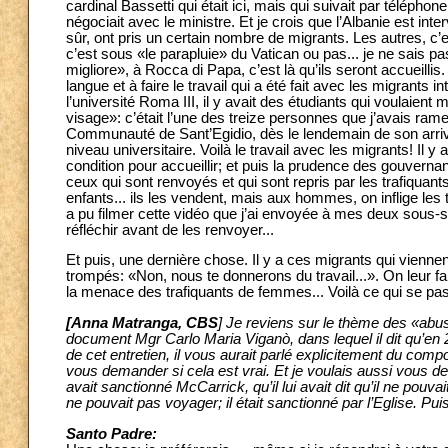
cardinal Bassetti qui était ici, mais qui suivait par télépho
négociait avec le ministre. Et je crois que l’Albanie est inter
sûr, ont pris un certain nombre de migrants. Les autres, c’e
c’est sous «le parapluie» du Vatican ou pas... je ne sais 
migliore», à Rocca di Papa, c’est là qu’ils seront accueillis.
langue et à faire le travail qui a été fait avec les migrants i
l’université Roma III, il y avait des étudiants qui voulaient
visage»: c’était l’une des treize personnes que j’avais rame
Communauté de Sant’Egidio, dès le lendemain de son arrivée,
niveau universitaire. Voilà le travail avec les migrants! Il y
condition pour accueillir; et puis la prudence des gouvernant
ceux qui sont renvoyés et qui sont repris par les trafiquan
enfants... ils les vendent, mais aux hommes, on inflige les t
a pu filmer cette vidéo que j’ai envoyée à mes deux sous-sec
réfléchir avant de les renvoyer...
Et puis, une dernière chose. Il y a ces migrants qui viennent
trompés: «Non, nous te donnerons du travail...». On leur fait 
la menace des trafiquants de femmes... Voilà ce qui se pa
[Anna Matranga, CBS
] Je reviens sur le thème des «abus»
document Mgr Carlo Maria Viganò, dans lequel il dit qu’en 
de cet entretien, il vous aurait parlé explicitement du com
vous demander si cela est vrai. Et je voulais aussi vous 
avait sanctionné McCarrick, qu’il lui avait dit qu’il ne pouva
ne pouvait pas voyager; il était sanctionné par l’Eglise. 
Santo Padre: