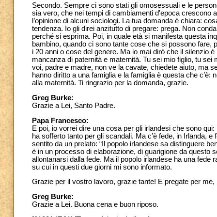
Secondo. Sempre ci sono stati gli omosessuali e le perso
sia vero, che nei tempi di cambiamenti d'epoca crescono al
l’opinione di alcuni sociologi. La tua domanda è chiara: cosa
tendenza. Io gli direi anzitutto di pregare: prega. Non condann
perché si esprima. Poi, in quale età si manifesta questa in
bambino, quando ci sono tante cose che si possono fare, 
i 20 anni o cose del genere. Ma io mai dirò che il silenzio è 
mancanza di paternità e maternità. Tu sei mio figlio, tu sei
voi, padre e madre, non ve la cavate, chiedete aiuto, ma sem
hanno diritto a una famiglia e la famiglia è questa che c’è: n
alla maternità. Ti ringrazio per la domanda, grazie.
Greg Burke:
Grazie a Lei, Santo Padre.
Papa Francesco:
E poi, io vorrei dire una cosa per gli irlandesi che sono qui: 
ha sofferto tanto per gli scandali. Ma c’è fede, in Irlanda, e 
sentito da un prelato: “Il popolo irlandese sa distinguere b
è in un processo di elaborazione, di guarigione da questo 
allontanarsi dalla fede. Ma il popolo irlandese ha una fede r
su cui in questi due giorni mi sono informato.
Grazie per il vostro lavoro, grazie tante! E pregate per me,
Greg Burke:
Grazie a Lei. Buona cena e buon riposo.