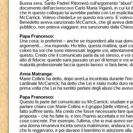
Buona sera, Santo Padre! Ritornerò sull’argomento “abusi”, 
documento dell’arcivescovo Carlo Maria Viganò, in cui lui 
che in questo colloquio lui avrebbe parlato con Lei esplici
McCarrick. Volevo chiederLe se questo era vero. E volevo 
Benedetto aveva sanzionato McCarrick, che gli aveva dett
pubblico, non poteva viaggiare; era sanzionato dalla Chie
Papa Francesco:
Una cosa: io preferirei – anche se risponderò alla sua doman
argomenti… ma rispondo. Ho letto, questa mattina, quel comu
coloro tra voi che sono interessati: leggete voi, attentamente
questo. Credo che il comunicato parla da sé stesso, e voi ave
atto di fiducia: quando sarà passato un po’ di tempo e voi av
maturità professionale faccia questo lavoro: vi farà bene, 
Anna Matranga:
Marie Collins ha detto, dopo averLa incontrata durante l’inc
cardinale McCarrick; ha detto che Lei è stato molto duro n
prima volta che Lei ha sentito parlare degli abusi che ave
Papa Francesco:
Questo fa parte del comunicato su McCarrick: studiate e po
parlare chiaro con Marie Collins e il gruppo [delle vittime]
fatto soffrire tanto. Ma credo che fosse necessario fare que
proposta – che ho fatte io, e loro l’hanno accettata e mi h
cose concrete. Per esempio, l’ultima, che io mai avevo se
una donna rimaneva incinta senza matrimonio, andava in u
che lo reggevano, e poi davano il bambino in adozione alla g