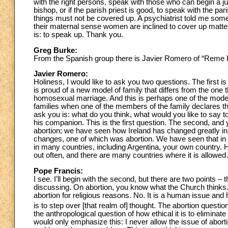
with the right persons, speak with those who can begin a jud
bishop, or if the parish priest is good, to speak with the par
things must not be covered up. A psychiatrist told me some 
their maternal sense women are inclined to cover up matters 
is: to speak up. Thank you.
Greg Burke:
From the Spanish group there is Javier Romero of “Reme 
Javier Romero:
Holiness, I would like to ask you two questions. The first i
is proud of a new model of family that differs from the one
homosexual marriage. And this is perhaps one of the models
families when one of the members of the family declares tha
ask you is: what do you think, what would you like to say 
his companion. This is the first question. The second, and 
abortion; we have seen how Ireland has changed greatly in 
changes, one of which was abortion. We have seen that in r
in many countries, including Argentina, your own country. 
out often, and there are many countries where it is allowe
Pope Francis:
I see. I’ll begin with the second, but there are two points –
discussing. On abortion, you know what the Church thinks. 
abortion for religious reasons. No. It is a human issue and
is to step over [that realm of]
thought. The abortion questio
the anthropological question of how ethical it is to eliminate 
would only emphasize this: I never allow the issue of abortio