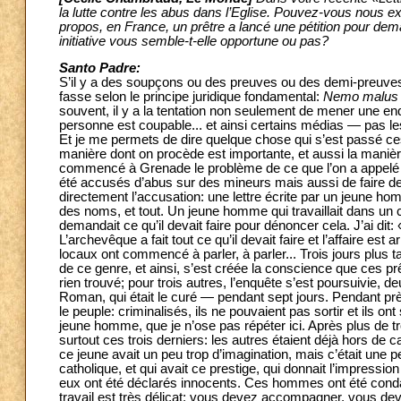
la lutte contre les abus dans l’Eglise. Pouvez-vous nous e
propos, en France, un prêtre a lancé une pétition pour dem
initiative vous semble-t-elle opportune ou pas?
Santo Padre:
S’il y a des soupçons ou des preuves ou des demi-preuves,
fasse selon le principe juridique fondamental:
Nemo malus n
souvent, il y a la tentation non seulement de mener une enq
personne est coupable... et ainsi certains médias — pas le
Et je me permets de dire quelque chose qui s’est passé ces
manière dont on procède est importante, et aussi la manière
commencé à Grenade le problème de ce que l’on a appelé les
été accusés d’abus sur des mineurs mais aussi de faire des
directement l’accusation: une lettre écrite par un jeune homme
des noms, et tout. Un jeune homme qui travaillait dans un col
demandait ce qu’il devait faire pour dénoncer cela. J’ai dit:
L’archevêque a fait tout ce qu’il devait faire et l’affaire est
locaux ont commencé à parler, à parler... Trois jours plus t
de ce genre, et ainsi, s’est créée la conscience que ces prê
rien trouvé; pour trois autres, l’enquête s’est poursuivie, 
Roman, qui était le curé — pendant sept jours. Pendant près 
le peuple: criminalisés, ils ne pouvaient pas sortir et ils on
jeune homme, que je n’ose pas répéter ici. Après plus de tr
surtout ces trois derniers: les autres étaient déjà hors de
ce jeune avait un peu trop d’imagination, mais c’était une pe
catholique, et qui avait ce prestige, qui donnait l’impression 
eux ont été déclarés innocents. Ces hommes ont été condam
travail est très délicat: vous devez accompagner, vous de