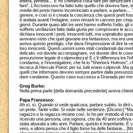
lettera, perfetta… E mi chiedeva cosa fare per denunciare q
fare”. L’Arcivescovo ha fatto tutto quello che doveva fare, la
media
del posto hanno incominciato a parlare, a parlare… Tre 
genere, e così si è creata la coscienza che questi preti fosse
è andata avanti l’indagine, sono rimasti in carcere per cinq
giorni. Durante quasi altri tre anni hanno sofferto l’odio, gli 
sofferto umiliazioni fatte dalla giuria per comprovare le acc
dichiara innocenti i preti, innocenti tutti, ma soprattutto que
avevano visto che quel giovane era fantasioso, ma era una p
aveva questo prestigio, che dava l’impressione di dire la ve
loro innocenti. Questi uomini sono stati condannati dai
med
delicato: voi dovete accompagnare, voi dovete dire le cos
presunzione legale di colpevolezza! E c’è differenza tra l’
condanna, e l’investigatore, che fa lo “Sherlock Holmes”, 
tecnica di Hercule Poirot: per lui, tutti erano colpevoli. Ma
quelli che informano devono sempre partire dalla presunzi
dare condanne. Questo caso successo a Granada per me è un
Greg Burke:
Nella prima parte [della domanda precedente] aveva chiest
Papa Francesco:
Ah sì, sì. Quando si vede qualcosa, parlare subito. Io dirò un
un prete. Tante volte. Si vede nelle sentenze. [Dicono:] “M
ragazzo o la ragazza rimane così. Io ho per metodo di ri
ricevuto una persona, una signora, che da 40 anni soffriva 
stata abusata a otto anni. Parlare, questo è importante. È
vero, e allora pensa che il figlio forse ha delle fantasie... 