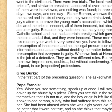
went to the civil court. There were two trials. The local m
priests”, and similar expressions, appeared all over the pa
of them were interviewed, and nothing was found; in three 
days, two days, and one day – Father Roman, who was the p
the hatred and insults of everyone: they were criminalized, 
jury’s attempt to prove the young man’s accusations, which 
declared the priests innocent, all of them innocent, but abo
accuser guilty. Because they had seen that that young man 
Catholic school, and thus had a certain prestige which gav
the costs and all that, and they were innocent. These men
this reason, your work is very sensitive: you have to follow
presumption of innocence, and not the legal presumption of 
information about a case without deciding the matter befor
presumption that everyone is guilty. When we look at Hercul
is the job of a detective. They are two different roles. But
their own impressions, doubts..., but without condemning. T
all good, in our [respective] professions.
Greg Burke:
In the first part [of the preceding question], she asked wha
Pope Francis:
Yes. When you see something, speak up at once. I will say
cover up the abuse by a priest. Often you see this in the s
themselves that it is not true, and the boy or girl is left li
spoke to one person, a lady, who had suffered from this sc
her. She had been abused when she was eight years old. Spe
be better that it were not true, and so she thinks that may