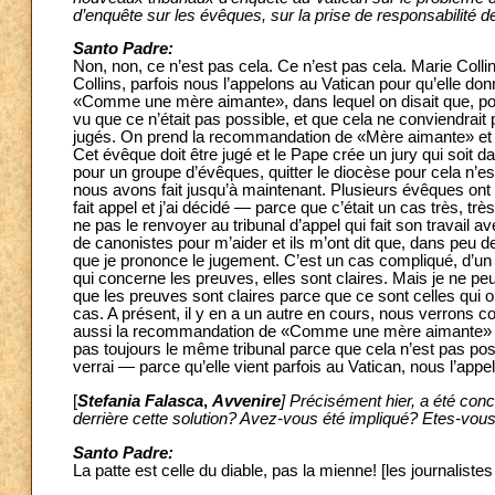
d’enquête sur les évêques, sur la prise de responsabilité d
Santo Padre:
Non, non, ce n’est pas cela. Ce n’est pas cela. Marie Colli
Collins, parfois nous l’appelons au Vatican pour qu’elle do
«Comme une mère aimante», dans lequel on disait que, pour 
vu que ce n’était pas possible, et que cela ne conviendrait
jugés. On prend la recommandation de «Mère aimante» et o
Cet évêque doit être jugé et le Pape crée un jury qui soit
pour un groupe d’évêques, quitter le diocèse pour cela n’est
nous avons fait jusqu’à maintenant. Plusieurs évêques ont 
fait appel et j’ai décidé — parce que c’était un cas très, tr
ne pas le renvoyer au tribunal d’appel qui fait son travail a
de canonistes pour m’aider et ils m’ont dit que, dans peu
que je prononce le jugement. C’est un cas compliqué, d’un c
qui concerne les preuves, elles sont claires. Mais je ne peux
que les preuves sont claires parce que ce sont celles qui on
cas. A présent, il y en a un autre en cours, nous verrons comm
aussi la recommandation de «Comme une mère aimante» sont
pas toujours le même tribunal parce que cela n’est pas poss
verrai — parce qu’elle vient parfois au Vatican, nous l’appel
[
Stefania Falasca
,
Avvenire
] Précisément hier, a été concl
derrière cette solution? Avez-vous été impliqué? Etes-vou
Santo Padre:
La patte est celle du diable, pas la mienne! [les journalistes 