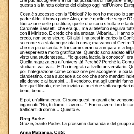
che può accogliere ma non ha possibilità di integrare, megl
questa sia la nota dolente del dialogo oggi nell’Unione Euro
Cosa è successo con la “Diciotti”? Io non ho messo lo zampin
padre Aldo, il bravo padre Aldo, che è quello che segue l’O
liberazione delle prostitute, quelle che sono sfruttate e ta
Cardinale Bassetti, che era qui, ma al telefono seguiva tut
con il Ministro. E credo che sia entrata l’Albania… Hanno pr
credo, non sono sicuro. Gli altri li ha presi in carico la C
so come sia stata negoziata la cosa; ma vanno al Centro “M
che sia più di cento. E lì incominceranno a imparare la lingua
un’esperienza molto gratificante. Quando sono andato all’U
visto una studentessa… “Io questa faccia la conosco”: era 
Quella ragazza era all’università! Perché? Perché la Comunit
studiare: vai, vai… E l’ha integrata a livello universitario. Qu
poi, l’integrazione come condizione per accogliere; e poi la
clandestino, cosa succede a coloro che sono mandati indietro 
alle donne e ai bambini…, li vendono, ma agli uomini fanno le
fare quel filmato, che ho inviato ai miei due sottosegretari 
bene, bene…
E poi, un’ultima cosa. Ci sono questi migranti che vengono
ingannati: “No, ti diamo il lavoro…”. Fanno avere loro le car
trafficanti di donne… Questo è.
Greg Burke:
Grazie, Santo Padre. La prossima domanda è del gruppo a
Anna Matranga, CBS: