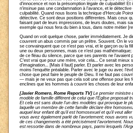
d’innocence et non la présomption légale de culpabilité! Et i
n’insinue pas une condamnation à l’avance, et le détective
culpabilité. Quand nous lisons la technique d’Hercule Poirot:
détective. Ce sont deux positions différentes. Mais ceux qu
faisant part de leurs impressions, de leurs doutes, mais 
exemple qui nous fera du bien à tous, dans notre métier [re
Quand on voit quelque chose, parler immédiatement. Je dirai
couvrent un abus commis par un prêtre. Souvent. On le voit 
se convainquent que ce n’est pas vrai, et le garçon ou la
une ou deux personnes, mais ce n’est pas mathématique; et
de ce fléau du silence, parce que ses parents ne l’avaient pa
C’est vrai que pour une mère, voir cela... Ce serait mieux si
d’imagination... [Mais il faut] parler. Et parler avec les pe
moins l’enquête préalable. Parler avec le juge ou avec l’évê
chose que peut faire le peuple de Dieu. Il ne faut pas couvri
— mais je ne veux pas que cela soit une offense pour les
enclines que les hommes à couvrir les choses de leur enfant.
[Javier Romero, Rome Reports TV]
Le premier ministre d
modèle de famille différent de celui que l’Eglise proposait
Et cela est sans doute l’un des modèles qui provoque le plu
laquelle un membre de cette famille déclare être homosex
auquel leur enfant dit qu’il est homosexuel et qu’il veut a
vous avez également parlé de l’avortement; nous avons vu
de ces changements a été précisément l’avortement. Nous 
est ressortie dans de nombreux pays, parmi lesquels l’Arg