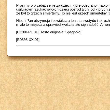
Prosimy o przebaczenie za dzieci, które odebrano matkom
usiłującym szukać swoich dzieci pośród tych, od których
że był to grzech śmiertelny. To nie jest grzech śmiertelny
Niech Pan utrzymuje i powiększa ten stan wstydu i skruchy,
miało to miejsca a sprawiedliwości stało się zadość. Amen
[01280-PL.01] [Testo originale: Spagnolo]
[B0595-XX.01]