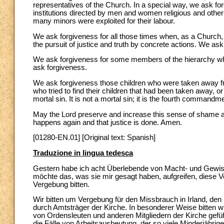
representatives of the Church. In a special way, we ask forg
institutions directed by men and women religious and othe
many minors were exploited for their labour.
We ask forgiveness for all those times when, as a Church, 
the pursuit of justice and truth by concrete actions. We as
We ask forgiveness for some members of the hierarchy who t
ask forgiveness.
We ask forgiveness those children who were taken away fr
who tried to find their children that had been taken away, or
mortal sin. It is not a mortal sin; it is the fourth command
May the Lord preserve and increase this sense of shame an
happens again and that justice is done. Amen.
[01280-EN.01] [Original text: Spanish]
Traduzione in lingua tedesca
Gestern habe ich acht Überlebende von Macht- und Gewis
möchte das, was sie mir gesagt haben, aufgreifen, diese 
Vergebung bitten.
Wir bitten um Vergebung für den Missbrauch in Irland, 
durch Amtsträger der Kirche. In besonderer Weise bitten w
von Ordensleuten und anderen Mitgliedern der Kirche gefü
die Fälle von Arbeitsausbeutung, der so viele Minderjährig