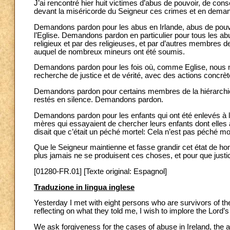
J’ai rencontré hier huit victimes d’abus de pouvoir, de cons
devant la miséricorde du Seigneur ces crimes et en dema
Demandons pardon pour les abus en Irlande, abus de pouvo
l’Eglise. Demandons pardon en particulier pour tous les ab
religieux et par des religieuses, et par d’autres membres de
auquel de nombreux mineurs ont été soumis.
Demandons pardon pour les fois où, comme Eglise, nous n’
recherche de justice et de vérité, avec des actions conc
Demandons pardon pour certains membres de la hiérarchie q
restés en silence. Demandons pardon.
Demandons pardon pour les enfants qui ont été enlevés à le
mères qui essayaient de chercher leurs enfants dont elles
disait que c’était un péché mortel: Cela n’est pas péché
Que le Seigneur maintienne et fasse grandir cet état de hont
plus jamais ne se produisent ces choses, et pour que justic
[01280-FR.01] [Texte original: Espagnol]
Traduzione in lingua inglese
Yesterday I met with eight persons who are survivors of t
reflecting on what they told me, I wish to implore the Lord
We ask forgiveness for the cases of abuse in Ireland, the 