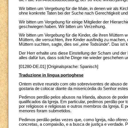
Wir bitten um Vergebung für die Male, in denen wir als Ki
ohne konkrete Taten bei der Suche nach Gerechtigkeit und
Wir bitten um Vergebung für einige Mitglieder der Hierarch
geschwiegen haben. Wir bitten um Verzeihung.
Wir bitten um Vergebung für die Kinder, die ihren Müttern 
Müttern, die versuchten, ihre Kinder ausfindig zu machen
Müttern suchten, sagte, dies sei „eine Todsünde“. Das ist 
Der Herr erhalte uns diese Einstellung der Scham und der 
alles dafür tun, dass solche Dinge nie wieder geschehen u
[01280-DE.01] [Originalsprache: Spanisch]
Traduzione in lingua portoghese
Ontem estive reunido com oito sobreviventes de abuso de
gostaria de colocar diante da misericórdia do Senhor estes
Pedimos perdão pelos abusos na Irlanda, abusos de pode
qualificados da Igreja. Em particular, pedimos perdão por 
por religiosos e religiosas e outros membros da Igreja. E
menores foram submetidos.
Pedimos perdão pelas vezes que, como Igreja, não ofere
concretas, a compaixão, e a busca de justiça e verdade. 