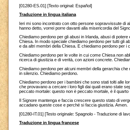
[01280-ES.01] [Texto original: Español]
Traduzione in lingua italiana
Ieri mi sono incontrato con otto persone sopravvissute di a
hanno detto, vorrei porre davanti alla misericordia del Sign
Chiediamo perdono per gli abusi in Irlanda, abusi di potere 
Chiesa. In modo speciale chiediamo perdono per tutti gli abusi
e da altri membri della Chiesa. E chiediamo perdono per i cas
Chiediamo perdono per le volte in cui come Chiesa non abbi
ricerca di giustizia e di verità, con azioni concrete. Chied
Chiediamo perdono per alcuni membri della gerarchia che no
in silenzio. Chiediamo perdono.
Chiediamo perdono per i bambini che sono stati tolti alle lo
che provavano a cercare i loro figli dai quali erano state s
peccato mortale: questo non è peccato mortale, è il qua
Il Signore mantenga e faccia crescere questo stato di vergo
accadano queste cose e perché si faccia giustizia. Amen.
[01280-IT.01] [Testo originale: Spagnolo - Traduzione di lav
Traduzione in lingua francese