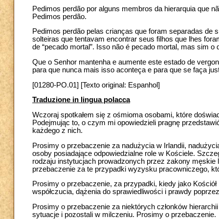
Pedimos perdão por alguns membros da hierarquia que não
Pedimos perdão.
Pedimos perdão pelas crianças que foram separadas de s
solteiras que tentavam encontrar seus filhos que lhes fo
de “pecado mortal”. Isso não é pecado mortal, mas sim 
Que o Senhor mantenha e aumente este estado de vergonh
para que nunca mais isso aconteça e para que se faça ju
[01280-PO.01] [Texto original: Espanhol]
Traduzione in lingua polacca
Wczoraj spotkałem się z ośmioma osobami, które doświad
Podejmując to, o czym mi opowiedzieli pragnę przedstawić
każdego z nich.
Prosimy o przebaczenie za nadużycia w Irlandii, nadużyc
osoby posiadające odpowiedzialne role w Kościele. Szcze
rodzaju instytucjach prowadzonych przez zakony męskie l
przebaczenie za te przypadki wyzysku pracowniczego, któ
Prosimy o przebaczenie, za przypadki, kiedy jako Kośció
współczucia, dążenia do sprawiedliwości i prawdy poprzez
Prosimy o przebaczenie za niektórych członków hierarchii k
sytuacje i pozostali w milczeniu. Prosimy o przebaczenie.