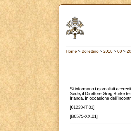
Home
>
Bollettino
>
2018
>
08
>
2
Si informano i giornalisti accredi
Sede, il Direttore Greg Burke te
Irlanda, in occasione dell’Incon
[01239-IT.01]
[B0579-XX.01]