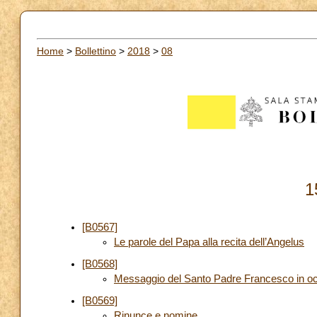
Home
>
Bollettino
>
2018
>
08
1
[B0567]
Le parole del Papa alla recita dell’Angelus
[B0568]
Messaggio del Santo Padre Francesco in occ
[B0569]
Rinunce e nomine