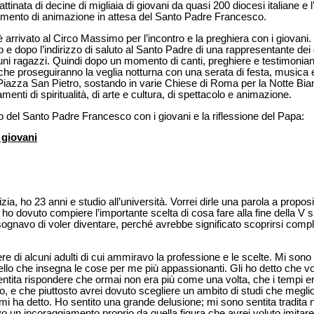
attinata di decine di migliaia di giovani da quasi 200 diocesi italiane e 
ento di animazione in attesa del Santo Padre Francesco.
rrivato al Circo Massimo per l’incontro e la preghiera con i giovani. 
o e dopo l’indirizzo di saluto al Santo Padre di una rappresentante dei 
alcuni ragazzi. Quindi dopo un momento di canti, preghiere e testimon
i che proseguiranno la veglia notturna con una serata di festa, musica
Piazza San Pietro, sostando in varie Chiese di Roma per la Notte Bian
enti di spiritualità, di arte e cultura, di spettacolo e animazione.
go del Santo Padre Francesco con i giovani e la riflessione del Papa:
 giovani
, ho 23 anni e studio all’università. Vorrei dirle una parola a proposit
o dovuto compiere l’importante scelta di cosa fare alla fine della V 
ognavo di voler diventare, perché avrebbe significato scoprirsi compl
re di alcuni adulti di cui ammiravo la professione e le scelte. Mi sono 
 quello che insegna le cose per me più appassionanti. Gli ho detto che v
ntita rispondere che ormai non era più come una volta, che i tempi er
oro, e che piuttosto avrei dovuto scegliere un ambito di studi che megl
mi ha detto. Ho sentito una grande delusione; mi sono sentita tradita 
 un incoraggiamento proprio da quella figura che avrei voluto imitare. 