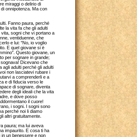
re miraggi o delirio di
o di onnipotenza. Ma con
dulti. Fanno paura, perché
la vita fa che gli adulti
 vita, sogni che vi portano a
ntenne, ventiduenne, che
rlo e lui: “No, io voglio
to. E quel giovane si è
 cammino”. Questo giovane, un
ato per sognare in grande;
me sognava! Dicevano che
agli adulti perché gli adulti
i non lasciatevi rubare i
iutarvi a comprenderli e a
a e di fiducia verso le
apace di sognare, diventa
ere degli ideali che la vita
Padre, e dove posso
 addormentano il cuore!
ano, i sogni. I sogni sono
ma perché noi li diamo
li altri gratuitamente.
eva paura; ma lui aveva
a impaurito. E cosa ti ha
si in un benessere e non