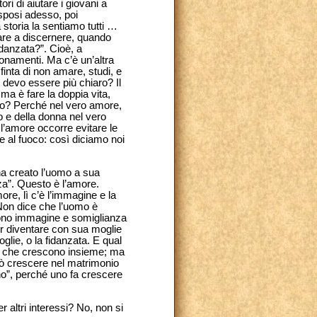
ri di aiutare i giovani a
 sposi adesso, poi
a storia la sentiamo tutti …
are a discernere, quando
idanzata?”. Cioè, a
ionamenti. Ma c’è un’altra
finta di non amare, studi, e
O devo essere più chiaro? Il
ma è fare la doppia vita,
sto? Perché nel vero amore,
o e della donna nel vero
 l’amore occorre evitare le
e al fuoco: così diciamo noi
ha creato l’uomo a sua
za”. Questo è l’amore.
re, lì c’è l’immagine e la
Non dice che l’uomo è
sono immagine e somiglianza
r diventare con sua moglie
lie, o la fidanzata. E qual
ue, che crescono insieme; ma
uò crescere nel matrimonio
uno”, perché uno fa crescere
 altri interessi? No, non si