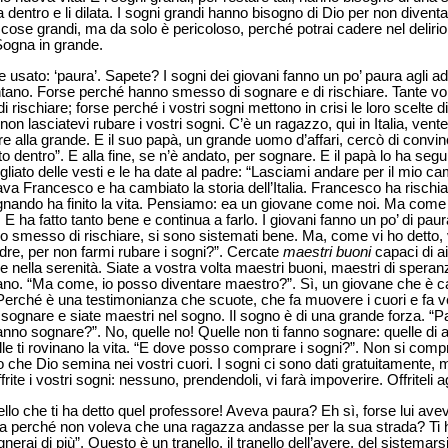
a dentro e li dilata. I sogni grandi hanno bisogno di Dio per non diventa
cose grandi, ma da solo è pericoloso, perché potrai cadere nel deliri
Sogna in grande.
e usato: ‘paura’. Sapete? I sogni dei giovani fanno un po’ paura agli a
no. Forse perché hanno smesso di sognare e di rischiare. Tante volte 
rischiare; forse perché i vostri sogni mettono in crisi le loro scelte di
voi non lasciatevi rubare i vostri sogni. C’è un ragazzo, qui in Italia, ve
alla grande. E il suo papà, un grande uomo d’affari, cercò di convince
dentro”. E alla fine, se n’è andato, per sognare. E il papà lo ha segui
ogliato delle vesti e le ha date al padre: “Lasciami andare per il mio
mava Francesco e ha cambiato la storia dell’Italia. Francesco ha rischi
ognando ha finito la vita. Pensiamo: ea un giovane come noi. Ma co
ha fatto tanto bene e continua a farlo. I giovani fanno un po’ di paura 
smesso di rischiare, si sono sistemati bene. Ma, come vi ho detto, vo
dre, per non farmi rubare i sogni?”. Cercate
maestri buoni
capaci di a
 e nella serenità. Siate a vostra volta maestri buoni, maestri di speranz
ano. “Ma come, io posso diventare maestro?”. Sì, un giovane che è c
erché è una testimonianza che scuote, che fa muovere i cuori e fa ved
 sognare e siate maestri nel sogno. Il sogno è di una grande forza. “
anno sognare?”. No, quelle no! Quelle non ti fanno sognare: quelle di
lle ti rovinano la vita. “E dove posso comprare i sogni?”. Non si compr
 che Dio semina nei vostri cuori. I sogni ci sono dati gratuitamente, 
rite i vostri sogni: nessuno, prendendoli, vi farà impoverire. Offriteli ag
uello che ti ha detto quel professore! Aveva paura? Eh sì, forse lui av
 Ma perché non voleva che una ragazza andasse per la sua strada? Ti h
rai di più”. Questo è un tranello, il tranello dell’avere, del sistemar