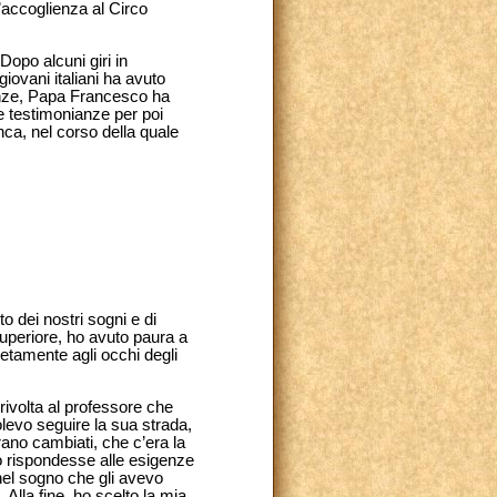
l’accoglienza al Circo
Dopo alcuni giri in
giovani italiani ha avuto
ianze, Papa Francesco ha
 e testimonianze per poi
ca, nel corso della quale
o dei nostri sogni e di
superiore, ho avuto paura a
etamente agli occhi degli
rivolta al professore che
olevo seguire la sua strada,
ano cambiati, che c’era la
io rispondesse alle esigenze
nel sogno che gli avevo
Alla fine, ho scelto la mia