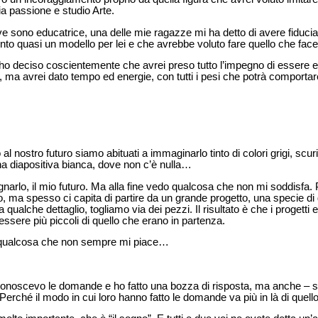
ia passione e studio Arte.
ove sono educatrice, una delle mie ragazze mi ha detto di avere fiducia
nto quasi un modello per lei e che avrebbe voluto fare quello che face
 ho deciso coscientemente che avrei preso tutto l’impegno di essere e
te, ma avrei dato tempo ed energie, con tutti i pesi che potrà comport
nostro futuro siamo abituati a immaginarlo tinto di colori grigi, scuri,
a diapositiva bianca, dove non c’è nulla…
narlo, il mio futuro. Ma alla fine vedo qualcosa che non mi soddisfa.
 ma spesso ci capita di partire da un grande progetto, una specie di 
qualche dettaglio, togliamo via dei pezzi. Il risultato è che i progetti e 
 essere più piccoli di quello che erano in partenza.
re qualcosa che non sempre mi piace…
o conoscevo le domande e ho fatto una bozza di risposta, ma anche – s
ché il modo in cui loro hanno fatto le domande va più in là di quello 