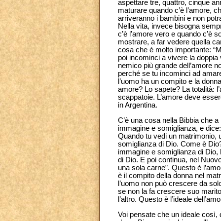
aspettare tre, quattro, cinque ann
maturare quando c’è l’amore, che
arriveranno i bambini e non potrai
Nella vita, invece bisogna semp
c’è l’amore vero e quando c’è so
mostrare, a far vedere quella ca
cosa che è molto importante: “Ma 
poi incominci a vivere la doppia 
nemico più grande dell’amore non 
perché se tu incominci ad amare
l’uomo ha un compito e la donna 
amore? Lo sapete? La totalità: l
scappatoie. L’amore deve essere 
in Argentina.
C’è una cosa nella Bibbia che a 
immagine e somiglianza, e dice:
Quando tu vedi un matrimonio, un
somiglianza di Dio. Come è Dio
immagine e somiglianza di Dio, 
di Dio. E poi continua, nel Nuo
una sola carne”. Questo è l’amor
è il compito della donna nel mat
l’uomo non può crescere da solo
se non la fa crescere suo marito
l’altro. Questo è l’ideale dell’am
Voi pensate che un ideale così, 