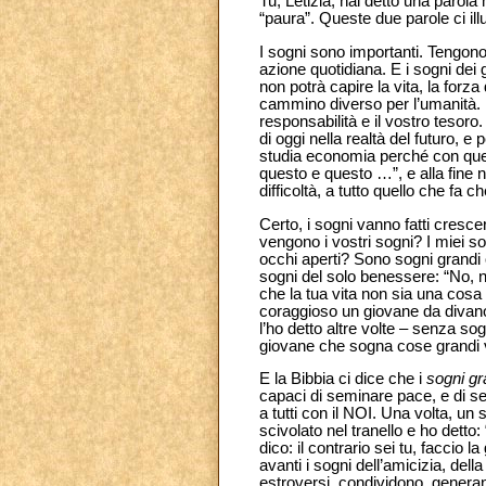
Tu, Letizia, hai detto una parola
“paura”. Queste due parole ci il
I sogni sono importanti. Tengono 
azione quotidiana. E i sogni dei 
non potrà capire la vita, la forza
cammino diverso per l’umanità. Ec
responsabilità e il vostro tesoro
di oggi nella realtà del futuro, 
studia economia perché con ques
questo e questo …”, e alla fine n
difficoltà, a tutto quello che fa c
Certo, i sogni vanno fatti cresce
vengono i vostri sogni? I miei 
occhi aperti? Sono sogni grandi 
sogni del solo benessere: “No, no
che la tua vita non sia una cosa 
coraggioso un giovane da divano.
l’ho detto altre volte – senza s
giovane che sogna cose grandi va
E la Bibbia ci dice che i
sogni gr
capaci di seminare pace, e di s
a tutti con il NOI. Una volta, un 
scivolato nel tranello e ho detto: “
dico: il contrario sei tu, faccio l
avanti i sogni dell’amicizia, dell
estroversi, condividono, generano