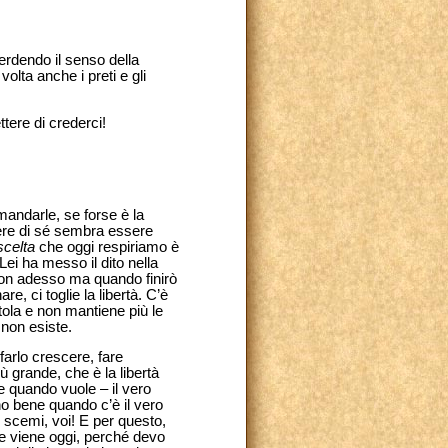
perdendo il senso della
olta anche i preti e gli
tere di crederci!
omandarle, se forse è la
dere di sé sembra essere
scelta
che oggi respiriamo è
ei ha messo il dito nella
 non adesso ma quando finirò
e, ci toglie la libertà. C’è
etola e non mantiene più le
 non esiste.
farlo crescere, fare
ù grande, che è la libertà
e quando vuole – il vero
no bene quando c’è il vero
 scemi, voi! E per questo,
re viene oggi, perché devo