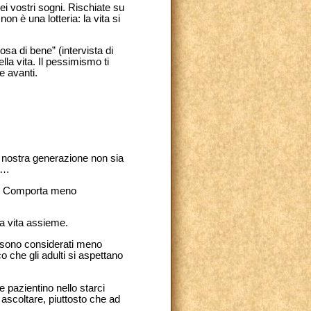
ei vostri sogni. Rischiate su
on è una lotteria: la vita si
a di bene” (intervista di
la vita. Il pessimismo ti
e avanti.
a nostra generazione non sia
ta…
ice! Comporta meno
na vita assieme.
a, sono considerati meno
o che gli adulti si aspettano
 pazientino nello starci
 ascoltare, piuttosto che ad