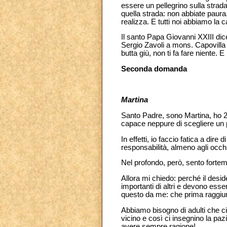
essere un pellegrino sulla strada
quella strada: non abbiate paura. 
realizza. E tutti noi abbiamo la ca
Il santo Papa Giovanni XXIII di
Sergio Zavoli a mons. Capovilla
butta giù, non ti fa fare niente.
Seconda domanda
Martina
Santo Padre, sono Martina, ho 2
capace neppure di scegliere un p
In effetti, io faccio fatica a dir
responsabilità, almeno agli occhi 
Nel profondo, però, sento fortem
Allora mi chiedo: perché il desid
importanti di altri e devono esse
questo da me: che prima raggiun
Abbiamo bisogno di adulti che ci
vicino e così ci insegnino la paz
avere sempre ragione!