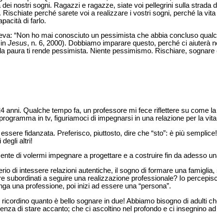
 dei nostri sogni. Ragazzi e ragazze, siate voi pellegrini sulla strada d
Rischiate perché sarete voi a realizzare i vostri sogni, perché la vita n
pacità di farlo.
ceva: “Non ho mai conosciuto un pessimista che abbia concluso qualcos
 in
Jesus
, n. 6, 2000). Dobbiamo imparare questo, perché ci aiuterà nel
 E la paura ti rende pessimista. Niente pessimismo. Rischiare, sognare 
4 anni. Qualche tempo fa, un professore mi fece riflettere su come l
rogramma in tv, figuriamoci di impegnarsi in una relazione per la vi
e di essere fidanzata. Preferisco, piuttosto, dire che “sto”: è più sempl
degli altri!
ente di volermi impegnare a progettare e a costruire fin da adesso u
erio di intessere relazioni autentiche, il sogno di formare una famigli
re subordinati a seguire una realizzazione professionale? Io percepisc
ga una professione, poi inizi ad essere una “persona”.
 ricordino quanto è bello sognare in due! Abbiamo bisogno di adulti che
ienza di stare accanto; che ci ascoltino nel profondo e ci insegnino ad