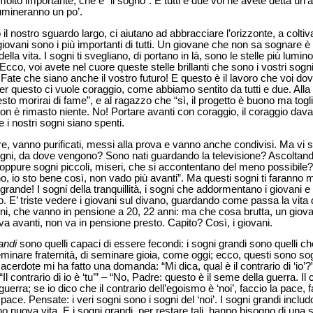
 molto importante, che è “il sogno”. E tutti e due voi ne avete detta un’
lumineranno un po’.
il nostro sguardo largo, ci aiutano ad abbracciare l’orizzonte, a coltiv
giovani sono i più importanti di tutti. Un giovane che non sa sognare 
 della vita. I sogni ti svegliano, di portano in là, sono le stelle più lum
co, voi avete nel cuore queste stelle brillanti che sono i vostri sogni
. Fate che siano anche il vostro futuro! E questo è il lavoro che voi dov
e per questo ci vuole coraggio, come abbiamo sentito da tutti e due. Al
to morirai di fame”, e al ragazzo che “sì, il progetto è buono ma to
on è rimasto niente. No! Portare avanti con coraggio, il coraggio davant
he i nostri sogni siano spenti.
re, vanno purificati, messi alla prova e vanno anche condivisi. Ma vi 
sogni, da dove vengono? Sono nati guardando la televisione? Ascolt
oppure sogni piccoli, miseri, che si accontentano del meno possibile? 
, io sto bene così, non vado più avanti”. Ma questi sogni ti faranno m
grande! I sogni della tranquillità, i sogni che addormentano i giovani 
 E’ triste vedere i giovani sul divano, guardando come passa la vita da
ogni, che vanno in pensione a 20, 22 anni: ma che cosa brutta, un giova
 avanti, non va in pensione presto. Capito? Così, i giovani.
andi
sono quelli capaci di essere fecondi: i sogni grandi sono quelli c
eminare fraternità, di seminare gioia, come oggi; ecco, questi sono s
sacerdote mi ha fatto una domanda: “Mi dica, qual è il contrario di ‘io’?
Il contrario di io è ‘tu’” – “No, Padre: questo è il seme della guerra. Il con
a guerra; se io dico che il contrario dell’egoismo è ‘noi’, faccio la pace,
a pace. Pensate: i veri sogni sono i sogni del ‘noi’. I sogni grandi incl
 nuova vita. E i sogni grandi, per restare tali, hanno bisogno di una s