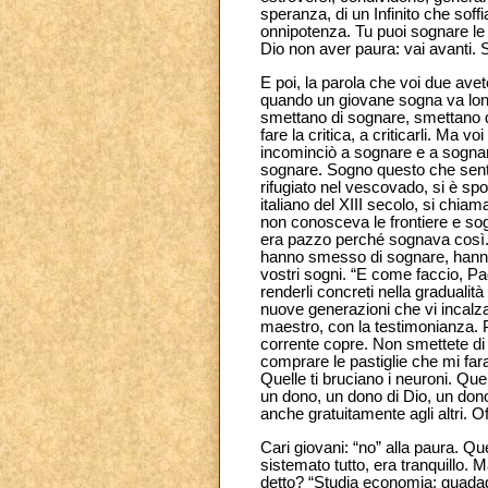
speranza, di un Infinito che soffi
onnipotenza. Tu puoi sognare le 
Dio non aver paura: vai avanti. 
E poi, la parola che voi due avet
quando un giovane sogna va lonta
smettano di sognare, smettano di 
fare la critica, a criticarli. Ma 
incominciò a sognare e a sognare 
sognare. Sogno questo che sento 
rifugiato nel vescovado, si è sp
italiano del XIII secolo, si chia
non conosceva le frontiere e s
era pazzo perché sognava così. E 
hanno smesso di sognare, hanno 
vostri sogni. “E come faccio, Pa
renderli concreti nella gradualità
nuove generazioni che vi incalz
maestro, con la testimonianza. P
corrente copre. Non smettete di
comprare le pastiglie che mi far
Quelle ti bruciano i neuroni. Que
un dono, un dono di Dio, un dono
anche gratuitamente agli altri. Off
Cari giovani: “no” alla paura. Q
sistemato tutto, era tranquillo.
detto? “Studia economia: guadagne