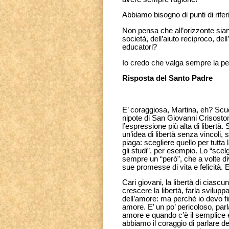
Abbiamo bisogno di punti di rifer
Non pensa che all’orizzonte siano
società, dell’aiuto reciproco, de
educatori?
Io credo che valga sempre la pena
Risposta del Santo Padre
E’ coraggiosa, Martina, eh? Scuot
nipote di San Giovanni Crisosto
l’espressione più alta di libertà.
un’idea di libertà senza vincoli
piaga: scegliere quello per tutt
gli studi”, per esempio. Lo “scelg
sempre un “però”, che a volte div
sue promesse di vita e felicità. 
Cari giovani, la libertà di ciasc
crescere la libertà, farla svilup
dell’amore: ma perché io devo fi
amore. E’ un po’ pericoloso, par
amore e quando c’è il semplice 
abbiamo il coraggio di parlare d