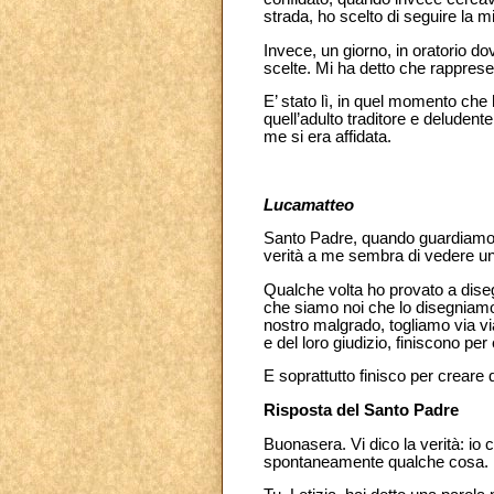
strada, ho scelto di seguire la m
Invece, un giorno, in oratorio d
scelte. Mi ha detto che rapprese
E’ stato lì, in quel momento che
quell’adulto traditore e deluden
me si era affidata.
Lucamatteo
Santo Padre, quando guardiamo al 
verità a me sembra di vedere un
Qualche volta ho provato a diseg
che siamo noi che lo disegniamo,
nostro malgrado, togliamo via via 
e del loro giudizio, finiscono per
E soprattutto finisco per crea
Risposta del Santo Padre
Buonasera. Vi dico la verità: i
spontaneamente qualche cosa. Per