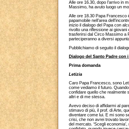
Alle ore 16.30, dopo l’arrivo in m
Massimo, ha avuto luogo un mom
Alle ore 18.30 Papa Francesco è a
papamobile nell’area dell’incontr
inizio il dialogo del Papa con 
rivolto una riflessione ai giovan
trasferirsi dal Circo Massimo a 
parteciperanno a diversi appuntam
Pubblichiamo di seguito il dialo
Dialogo del Santo Padre con i
Prima domanda
Letizia
Caro Papa Francesco, sono Letizia
come vediamo il futuro. Quando h
confidare quello che realmente s
altri e di me stessa.
Avevo deciso di affidarmi al pare
stimavo di più, il prof. di Arte,
diventare come lui. E mi sono se
crisi, che non avrei trovato lav
del mercato. ‘Scegli economia’, 
confidato, quando invece cercavo