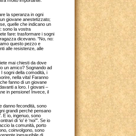
altra molto importante:
are la speranza in ogni
è un giovane anestetizzato;
inose, quelle che indicano un
: sono la vostra
ete fare: trasformare i sogni
la ragazza dicevano. “No, no:
gliamo questo pezzo e
i alle resistenze, alle
siete mai chiesti da dove
ando un amico? Sognando ad
I sogni della comodità, i
orire, nella vita! Faranno
e che fanno di un giovane
vanti a loro. I giovani –
ne in pensione! Invece, il
he danno fecondità, sono
ogni grandi perché pensano
”. E io, ingenuo, sono
trari di ‘io’ è ‘noi’”. Se io
 faccio la comunità, porto
udono, coinvolgono, sono
orgente inesauribile di