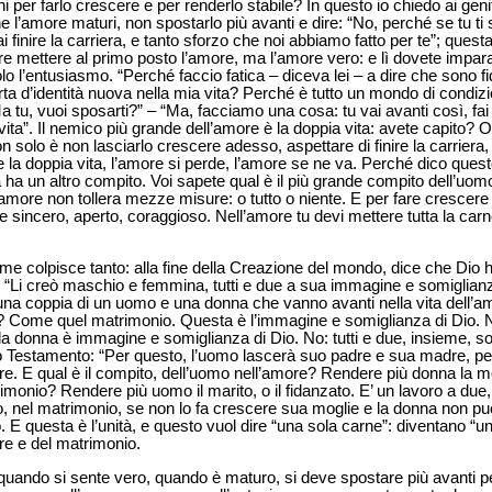
i per farlo crescere e per renderlo stabile? In questo io chiedo ai genito
 l’amore maturi, non spostarlo più avanti e dire: “No, perché se tu ti
 finire la carriera, e tanto sforzo che noi abbiamo fatto per te”; quest
re mettere al primo posto l’amore, ma l’amore vero: e lì dovete impar
lo l’entusiasmo. “Perché faccio fatica – diceva lei – a dire che sono f
rta d’identità nuova nella mia vita? Perché è tutto un mondo di condiz
tu, vuoi sposarti?” – “Ma, facciamo una cosa: tu vai avanti così, fai 
vita”. Il nemico più grande dell’amore è la doppia vita: avete capito? 
solo è non lasciarlo crescere adesso, aspettare di finire la carriera, 
 la doppia vita, l’amore si perde, l’amore se ne va. Perché dico que
ha un altro compito. Voi sapete qual è il più grande compito dell’uom
’amore non tollera mezze misure: o tutto o niente. E per fare crescere
sincero, aperto, coraggioso. Nell’amore tu devi mettere tutta la carn
me colpisce tanto: alla fine della Creazione del mondo, dice che Dio 
 “Li creò maschio e femmina, tutti e due a sua immagine e somiglian
a coppia di un uomo e una donna che vanno avanti nella vita dell’amo
? Come quel matrimonio. Questa è l’immagine e somiglianza di Dio. 
la donna è immagine e somiglianza di Dio. No: tutti e due, insieme, 
vo Testamento: “Per questo, l’uomo lascerà suo padre e sua madre, pe
e. E qual è il compito, dell’uomo nell’amore? Rendere più donna la mog
rimonio? Rendere più uomo il marito, o il fidanzato. E’ un lavoro a d
, nel matrimonio, se non lo fa crescere sua moglie e la donna non p
. E questa è l’unità, e questo vuol dire “una sola carne”: diventano “
ore e del matrimonio.
quando si sente vero, quando è maturo, si deve spostare più avanti per