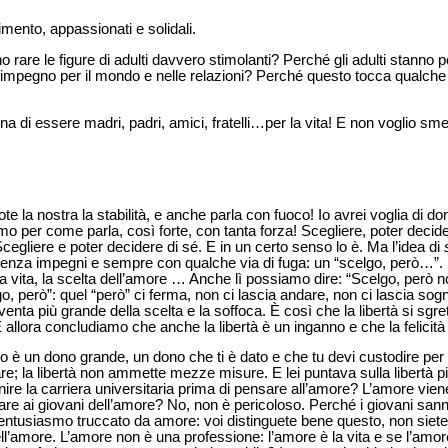
imento, appassionati e solidali.
 rare le figure di adulti davvero stimolanti? Perché gli adulti stanno 
ll’impegno per il mondo e nelle relazioni? Perché questo tocca qualche v
 di essere madri, padri, amici, fratelli…per la vita! E non voglio smet
e la nostra la stabilità, e anche parla con fuoco! Io avrei voglia di d
mo per come parla, così forte, con tanta forza! Scegliere, poter deci
 Scegliere e poter decidere di sé. E in un certo senso lo è. Ma l’idea di
, senza impegni e sempre con qualche via di fuga: un “scelgo, però…”. L
a la vita, la scelta dell’amore … Anche lì possiamo dire: “Scelgo, però
o, però”: quel “però” ci ferma, non ci lascia andare, non ci lascia sognar
enta più grande della scelta e la soffoca. È così che la libertà si sgr
E allora concludiamo che anche la libertà è un inganno e che la felicità
uno è un dono grande, un dono che ti è dato e che tu devi custodire per 
pare; la libertà non ammette mezze misure. E lei puntava sulla libertà pi
nire la carriera universitaria prima di pensare all’amore? L’amore vien
lare ai giovani dell’amore? No, non è pericoloso. Perché i giovani san
entusiasmo truccato da amore: voi distinguete bene questo, non siete
ell’amore. L’amore non è una professione: l’amore è la vita e se l’amo