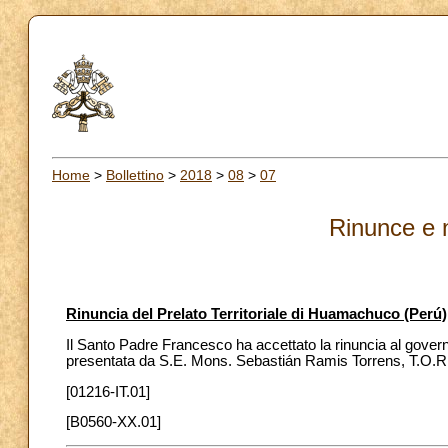
Home
>
Bollettino
>
2018
>
08
>
07
Rinunce e 
Rinuncia del Prelato Territoriale di Huamachuco (Perú)
Il Santo Padre Francesco ha accettato la rinuncia al govern
presentata da S.E. Mons. Sebastián Ramis Torrens, T.O.R
[01216-IT.01]
[B0560-XX.01]