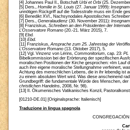
[4] Johannes Paul II., Botschaft
Urbi et Orbi
(25. Dezember 
[5] Ders.,
Homilie in St. Louis
(27. Januar 1999):
Insegnam
unnötigen Rückgriff auf die Todesstrafe muss ein Ende ge
[6] Benedikt XVI., Nachsynodales Apostolisches Schreibe
[7] Ders.,
Generalaudienz
(30. November 2011):
Insegnam
[8] Franziskus,
Schreiben an den Präsidenten der Internat
L’Osservatore Romano
(20.-21. März 2015), 7.
[9]
Ebd.
[10]
Ebd.
[11] Franziskus,
Ansprache zum 25. Jahrestag der Veröffe
L’Osservatore Romano
(13. Oktober 2017), 5.
[12] Vgl. Vinzenz von Lérins,
Commonitorium
, cap. 23:
PL
Bibelkommission bei der Erörterung der spezifischen Aus
moralischen Positionen der Kirche gesprochen: «Im Lauf der
auch ihre eigene moralische Stellungnahme verfeinert, w
Achtung des menschlichen Lebens, die in ihr lebendig ist 
zu einem absoluten Wert wird. Was diese anscheinend radik
Grundbegriff: die fundamentale Würde des Menschen, der al
christlichen Handelns
, 2008, Nr. 98).
[13] II. Ökumenisches Vatikanisches Konzil, Pastoralkonst
[01210-DE.01] [Originalsprache: Italienisch]
Traduzione in lingua spagnola
CONGREGACIÓN P
Car