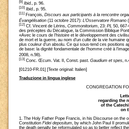
[9]
Ibid.
, p. 96.
[10]
Ibid.
, p. 95.
[11]
François,
Discours aux participants à la rencontre orga
Évangélisation
(11 octobre 2017):
L’Osservatore Romano
(
[12]
Cf. Vincent de Lérins,
Commonitorium
, 23:
PL
50, 667-6
des préceptes du Décalogue, la Commission Biblique Pontifi
«Avec le cours de l’histoire et le développement des civili
de mort et la guerre, au nom d’un culte de la vie humaine qu
plus couleur d’un absolu. Ce qui sous-tend ces positions 
de base: la dignité fondamentale de l’homme créé à l’imag
2008, n.98).
[13]
Conc. Œcum. Vat. II, Const. past.
Gaudium et spes
, n.
[01210-FR.01] [Texte original: Italien]
Traduzione in lingua inglese
CONGREGATION FOR
Lett
regarding the 
of the Catech
on t
1. The Holy Father Pope Francis, in his Discourse on the occ
Constitution
Fidei depositum
, by which John Paul II promu
the death penalty be reformulated so as to better reflect th