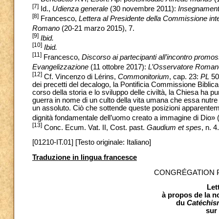
[7]
Id.,
Udienza generale
(30 novembre 2011):
Insegnament
[8]
Francesco,
Lettera al Presidente della Commissione inte
Romano
(20-21 marzo 2015), 7.
[9]
Ibid.
[10]
Ibid.
[11]
Francesco,
Discorso ai partecipanti all’incontro promo
Evangelizzazione
(11 ottobre 2017):
L’Osservatore Roman
[12]
Cf. Vincenzo di Lérins,
Commonitorium
, cap. 23:
PL
50,
dei precetti del decalogo, la Pontificia Commissione Biblica 
corso della storia e lo sviluppo delle civiltà, la Chiesa ha pu
guerra in nome di un culto della vita umana che essa nutr
un assoluto. Ciò che sottende queste posizioni apparenteme
dignità fondamentale dell’uomo creato a immagine di Dio» 
[13]
Conc. Ecum. Vat. II, Cost. past.
Gaudium et spes
, n. 4.
[01210-IT.01] [Testo originale: Italiano]
Traduzione in lingua francesce
CONGRÉGATION P
Let
à propos de la n
du
Catéchism
sur