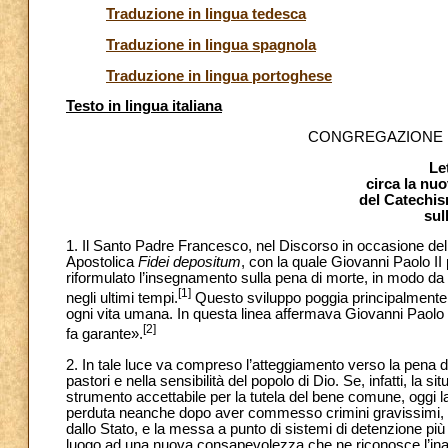
Traduzione in lingua tedesca
Traduzione in lingua spagnola
Traduzione in lingua portoghese
Testo in lingua italiana
CONGREGAZIONE P
Le
circa la nu
del Catechis
sul
1. Il Santo Padre Francesco, nel Discorso in occasione del
Apostolica
Fidei depositum
, con la quale Giovanni Paolo II
riformulato l’insegnamento sulla pena di morte, in modo da 
[1]
negli ultimi tempi.
Questo sviluppo poggia principalmente 
ogni vita umana. In questa linea affermava Giovanni Paolo 
[2]
fa garante».
2. In tale luce va compreso l’atteggiamento verso la pena 
pastori e nella sensibilità del popolo di Dio. Se, infatti, la
strumento accettabile per la tutela del bene comune, oggi 
perduta neanche dopo aver commesso crimini gravissimi, l’
dallo Stato, e la messa a punto di sistemi di detenzione più
luogo ad una nuova consapevolezza che ne riconosce l’inam