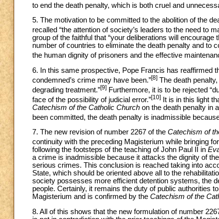
to end the death penalty, which is both cruel and unnecess
5. The motivation to be committed to the abolition of the d
recalled “the attention of society’s leaders to the need to m
group of the faithful that “your deliberations will encourage 
number of countries to eliminate the death penalty and to 
the human dignity of prisoners and the effective maintenanc
6. In this same prospective, Pope Francis has reaffirmed t
[8]
condemned’s crime may have been.”
The death penalty, 
[9]
degrading treatment.”
Furthermore, it is to be rejected “du
[10]
face of the possibility of judicial error.”
It is in this light
Catechism of the Catholic Church
on the death penalty in a
been committed, the death penalty is inadmissible because it 
7. The new revision of number 2267 of the
Catechism of th
continuity with the preceding Magisterium while bringing fo
following the footsteps of the teaching of John Paul II in
Eva
a crime is inadmissible because it attacks the dignity of th
serious crimes. This conclusion is reached taking into ac
State, which should be oriented above all to the rehabilitatio
society possesses more efficient detention systems, the de
people. Certainly, it remains the duty of public authorities 
Magisterium and is confirmed by the
Catechism of the Cat
8. All of this shows that the new formulation of number 226