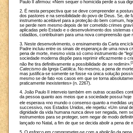
Paulo II afirmou: «Nem sequer o homicida perde a sua dign
2. É nesta perspectiva que se deve compreender a postur
dos pastores e na sensibilidade do povo de Deus. Se, de f
instrumento aceitável para a proteção do bem comum, hoj
se perde nem mesmo depois de ter cometido crimes grav
aplicadas pelo Estado e o desenvolvimento dos sistemas 
cidadãos, contribuíram para uma nova compreensão que rec
3. Neste desenvolvimento, o ensinamento da Carta encícl
Padre incluiu entre os sinais de esperança de uma nova ci
pena de morte, mesmo vista só como instrumento de “legí
sociedade moderna dispõe para reprimir eficazmente o cri
[
não lhe tira definitivamente a possibilidade de se redimir».
Catecismo da Igreja Católica
. No mesmo, a pena de morte 
mas justifica-se somente se fosse «a única solução possí
mesmo se de fato «os casos em que se torna absolutament
praticamente inexistentes» (n. 2267).
4. João Paulo II interveio também em outras ocasiões cont
da pessoa quanto aos meios que a sociedade possui hoje 
ele esperava «no mundo o consenso quanto a medidas ur
successivo, nos Estados Unidos, ele repetiu: «Um sinal d
dignidade da vida humana nunca deve ser negada, nem se
instrumentos para se proteger, sem negar de modo definit
lançado no Natal, a fim de que se decida abolir a pena de mo
5. O esforço em comprometer-se com a abolição da pena 