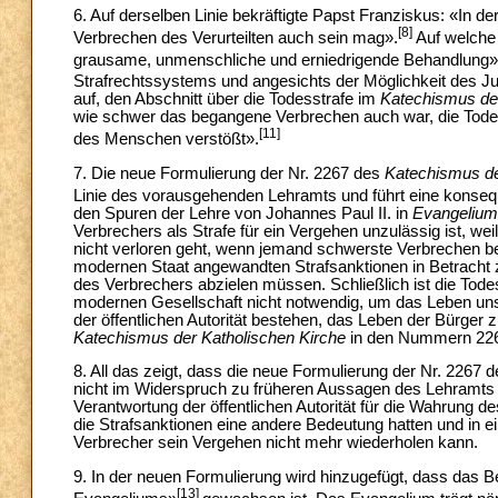
6. Auf derselben Linie bekräftigte Papst Franziskus: «In de
[8]
Verbrechen des Verurteilten auch sein mag».
Auf welche 
grausame, unmenschliche und erniedrigende Behandlung» 
Strafrechtssystems und angesichts der Möglichkeit des Ju
auf, den Abschnitt über die Todesstrafe im
Katechismus der
wie schwer das begangene Verbrechen auch war, die Todess
[11]
des Menschen verstößt».
7. Die neue Formulierung der Nr. 2267 des
Katechismus de
Linie des vorausgehenden Lehramts und führt eine konsequ
den Spuren der Lehre von Johannes Paul II. in
Evangelium 
Verbrechers als Strafe für ein Vergehen unzulässig ist, we
nicht verloren geht, wenn jemand schwerste Verbrechen 
modernen Staat angewandten Strafsanktionen in Betracht zi
des Verbrechers abzielen müssen. Schließlich ist die Tod
modernen Gesellschaft nicht notwendig, um das Leben unsch
der öffentlichen Autorität bestehen, das Leben der Bürger 
Katechismus der Katholischen Kirche
in den Nummern 2265
8. All das zeigt, dass die neue Formulierung der Nr. 2267 
nicht im Widerspruch zu früheren Aussagen des Lehramts 
Verantwortung der öffentlichen Autorität für die Wahrung
die Strafsanktionen eine andere Bedeutung hatten und in e
Verbrecher sein Vergehen nicht mehr wiederholen kann.
9. In der neuen Formulierung wird hinzugefügt, dass das B
[13]