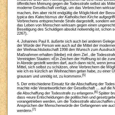
öffentlichen Meinung gegen die Todesstrafe selbst als Mitte
moderne Gesellschaft verfügt, um das Verbrechen wirksam
machen, ihm aber nicht endgültig die Möglichkeit der Be
typica
des
Katechismus der Katholischen Kirche
aufgegriff
Verbrechens entsprechende Strafe dargestellt, sondern wi
das Leben von Menschen wirksam gegen einen ungerechten 
Beseitigung des Schuldigen absolut notwendig ist, schon s
2267).
4. Johannes Paul II. äußerte sich auch bei anderen Gelegen
der Würde der Person wie auch auf die Mittel der modernen
der Weihnachtsbotschaft 1998 den Wunsch zum Ausdruck,
Maßnahmen erhalten (bleibe) mit dem Ziel , die Todesstra
Vereinigten Staaten: «Ein Zeichen der Hoffnung ist die 
in Abrede gestellt werden darf, auch dann nicht, wenn jem
Mittel, sich selbst zu schützen, ohne Verbrechern die Mögl
wie ich es kürzlich an Weihnachten getan habe, zu einer 
[5]
grausam und unnötig ist, zu kommen».
5. Der entschiedene Einsatz für die Abschaffung der Todes
machte «die Verantwortlichen der Gesellschaft … auf die 
[6]
die Abschaffung der Todesstrafe zu erlangen».
Später br
dass «eure Entscheidungen die politischen und gesetzgeber
vorangetrieben werden, um die Todesstrafe abzuschaffen un
Ansprüchen der Menschenwürde der Gefangenen wie auch 
[7]
werden».