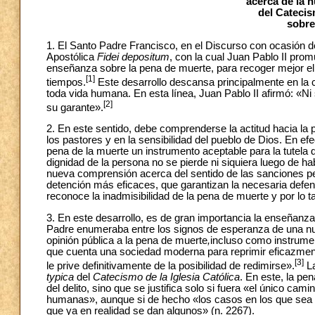
acerca de la n
del Catecis
sobre
1. El Santo Padre Francisco, en el Discurso con ocasión de
Apostólica
Fidei depositum
, con la cual Juan Pablo II prom
enseñanza sobre la pena de muerte, para recoger mejor el d
[1]
tiempos.
Este desarrollo descansa principalmente en la c
toda vida humana. En esta línea, Juan Pablo II afirmó: «N
[2]
su garante».
2. En este sentido, debe comprenderse la actitud hacia l
los pastores y en la sensibilidad del pueblo de Dios. En efe
pena de la muerte un instrumento aceptable para la tutela
dignidad de la persona no se pierde ni siquiera luego de
nueva comprensión acerca del sentido de las sanciones pe
detención más eficaces, que garantizan la necesaria defe
reconoce la inadmisibilidad de la pena de muerte y por lo ta
3. En este desarrollo, es de gran importancia la enseñanza
Padre enumeraba entre los signos de esperanza de una nuev
opinión pública a la pena de muerte
,
incluso como instrument
que cuenta una sociedad moderna para reprimir eficazment
[3]
le prive definitivamente de la posibilidad de redimirse».
La
typica
del
Catecismo de la Iglesia Católica
. En este, la p
del delito, sino que se justifica solo si fuera «el único ca
humanas», aunque si de hecho «los casos en los que sea 
que ya en realidad se dan algunos» (n. 2267).