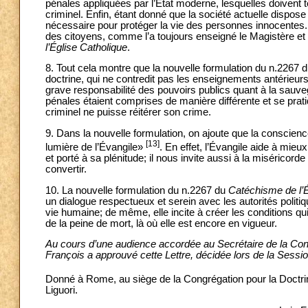
pénales appliquées par l’État moderne, lesquelles doivent ten
criminel. Enfin, étant donné que la société actuelle dispos
nécessaire pour protéger la vie des personnes innocentes. C
des citoyens, comme l’a toujours enseigné le Magistère 
l’Église Catholique
.
8. Tout cela montre que la nouvelle formulation du n.2267 
doctrine, qui ne contredit pas les enseignements antérieurs
grave responsabilité des pouvoirs publics quant à la sauv
pénales étaient comprises de manière différente et se pratiqu
criminel ne puisse réitérer son crime.
9. Dans la nouvelle formulation, on ajoute que la conscience
[13]
lumière de l’Évangile»
. En effet, l’Évangile aide à mieu
et porté à sa plénitude; il nous invite aussi à la miséricor
convertir.
10. La nouvelle formulation du n.2267 du
Catéchisme de l’É
un dialogue respectueux et serein avec les autorités politiq
vie humaine; de même, elle incite à créer les conditions qu
de la peine de mort, là où elle est encore en vigueur.
Au cours d’une audience accordée au Secrétaire de la Congr
François a approuvé cette Lettre, décidée lors de la Session
Donné à Rome, au siège de la Congrégation pour la Doctrine
Liguori.