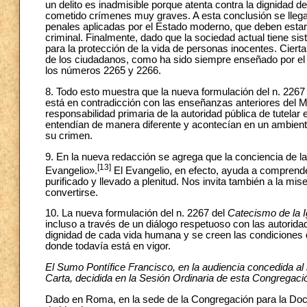
un delito es inadmisible porque atenta contra la dignidad d
cometido crímenes muy graves. A esta conclusión se lleg
penales aplicadas por el Estado moderno, que deben estar or
criminal. Finalmente, dado que la sociedad actual tiene s
para la protección de la vida de personas inocentes. Cierta
de los ciudadanos, como ha sido siempre enseñado por el 
los números 2265 y 2266.
8. Todo esto muestra que la nueva formulación del n. 2267
está en contradicción con las enseñanzas anteriores del Ma
responsabilidad primaria de la autoridad pública de tutelar
entendían de manera diferente y acontecían en un ambiente e
su crimen.
9. En la nueva redacción se agrega que la conciencia de la 
[13]
Evangelio».
El Evangelio, en efecto, ayuda a comprende
purificado y llevado a plenitud. Nos invita también a la mis
convertirse.
10. La nueva formulación del n. 2267 del
Catecismo de la I
incluso a través de un diálogo respetuoso con las autorid
dignidad de cada vida humana y se creen las condiciones qu
donde todavía está en vigor.
El Sumo Pontífice Francisco, en la audiencia concedida al i
Carta, decidida en la Sesión Ordinaria de esta Congregació
Dado en Roma, en la sede de la Congregación para la Doct