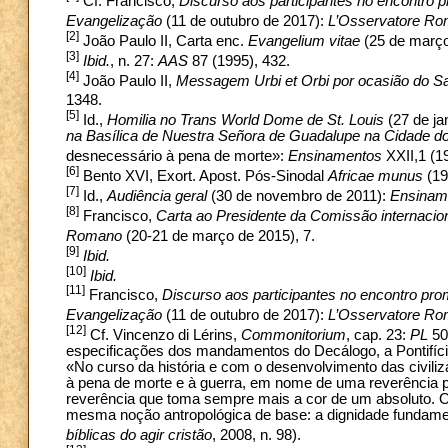
Cf. Francisco,
Discurso aos participantes no encontro 
Evangelização
(11 de outubro de 2017):
L’Osservatore R
[2]
João Paulo II, Carta enc.
Evangelium vitae
(25 de março
[3]
Ibid.
, n. 27:
AAS
87 (1995), 432.
[4]
João Paulo II,
Messagem Urbi et Orbi por ocasião do Sa
1348.
[5]
Id.,
Homilia no Trans World Dome de St. Louis
(27 de ja
na Basílica de Nuestra Señora de Guadalupe na Cidade d
desnecessário à pena de morte»:
Ensinamentos
XXII,1 (1
[6]
Bento XVI, Exort. Apost. Pós-Sinodal
Africae munus
(19
[7]
Id.,
Audiência geral
(30 de novembro de 2011):
Ensinam
[8]
Francisco,
Carta ao Presidente da Comissão internacion
Romano
(20-21 de março de 2015), 7.
[9]
Ibid.
[10]
Ibid.
[11]
Francisco,
Discurso aos participantes no encontro pr
Evangelização
(11 de outubro de 2017):
L’Osservatore R
[12]
Cf. Vincenzo di Lérins,
Commonitorium
, cap. 23:
PL
50
especificações dos mandamentos do Decálogo, a Pontifícia
«No curso da história e com o desenvolvimento das civiliz
à pena de morte e à guerra, em nome de uma reverência p
reverência que toma sempre mais a cor de um absoluto. 
mesma noção antropológica de base: a dignidade fundame
bíblicas do agir cristão
, 2008, n. 98).