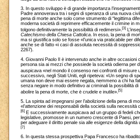
3. In questo sviluppo è di grande importanza l’insegnamento
Padre annoverava tra i segni di speranza di una nuova civilt
pena di morte anche solo come strumento di “legittima difes
moderna società di reprimere efficacemente il crimine in m
[3]
tolgono definitivamente la possibilità di redimersi».
L’inse
Catechismo della Chiesa Cattolica
. In esso, la pena di mor
ma si giustifica solo se fosse «l’unica via praticabile per d
anche se di fatto «i casi di assoluta necessità di soppressio
2267).
4. Giovanni Paolo II è intervenuto anche in altre occasioni co
persona sia ai mezzi che possiede la società odierna per di
auspicava «nel mondo il consenso nei confronti di misure ur
successivo, negli Stati Uniti, egli ripeteva: «Un segno di sp
umana non deve mai essere negata, nemmeno a chi ha fatto
senza negare in modo definitivo ai criminali la possibilità di
[5]
abolire la pena di morte, che è crudele e inutile».
5. La spinta ad impegnarsi per l’abolizione della pena di m
«l’attenzione dei responsabili della società sulla necessità di
[6]
E successivamente auspicava ad un gruppo di fedeli che «
legislative, promosse in un numero crescente di Paesi, per e
per adeguare il diritto penale sia alle esigenze della dignità
[7]
6. In questa stessa prospettiva Papa Francesco ha ribadito