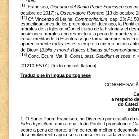
Ibíd.
[11]
Francisco,
Discurso del Santo Padre Francisco con mot
octubre de 2017):
L’Osservatore Romano
(13 de octubre 2
[12]
Cf. Vincenzo di Lérins,
Commonitorium
, cap. 23:
PL
50,
especificaciones de los preceptos del decálogo, la Pontifi
morales de la Iglesia: «Con el curso de la historia y el desar
posiciones morales con respecto a la pena de muerte y a l
cesar meditando la Escritura y que toma siempre más colo
aparentemente radicales es siempre la misma noción antr
de Dios» (
Biblia y moral. Raíces bíblicas del comportamien
[13]
Conc. Ecum. Vat. II, Const. past.
Gaudium et spes
, n. 
[01210-ES.01] [Texto original: Italiano]
Traduzione in lingua portoghese
CONGREGAÇÃO
Ca
a respeito d
do Cateci
sobr
1. O Santo Padre Francisco, no Discurso por ocasião do vi
Fidei depositum,
com a qual João Paulo II promulgou o
Cat
sobre a pena de morte, a fim de reunir melhor o desenvolv
desenvolvimento apoia-se na consciência cada vez mais cl