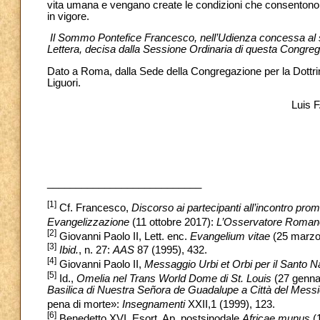
vita umana e vengano create le condizioni che consentono di
in vigore.
Il Sommo Pontefice Francesco, nell’Udienza concessa al so
Lettera, decisa dalla Sessione Ordinaria di questa Congrega
Dato a Roma, dalla Sede della Congregazione per la Dottrin
Liguori.
Luis F
___________________________
[1]
Cf. Francesco,
Discorso ai partecipanti all’incontro pro
Evangelizzazione
(11 ottobre 2017):
L’Osservatore Roman
[2]
Giovanni Paolo II, Lett. enc.
Evangelium vitae
(25 marzo 
[3]
Ibid.
, n. 27:
AAS
87 (1995), 432.
[4]
Giovanni Paolo II,
Messaggio Urbi et Orbi per il Santo N
[5]
Id.,
Omelia nel Trans World Dome di St. Louis
(27 genna
Basilica di Nuestra Señora de Guadalupe a Città del Mess
pena di morte»:
Insegnamenti
XXII,1 (1999), 123.
[6]
Benedetto XVI, Esort. Ap. postsinodale
Africae munus
(