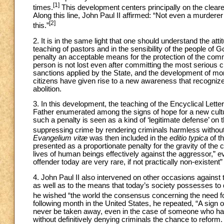
[1]
times.
This development centers principally on the cleare
Along this line, John Paul II affirmed: “Not even a murdere
[2]
this.”
2. It is in the same light that one should understand the at
teaching of pastors and in the sensibility of the people of God
penalty an acceptable means for the protection of the comm
person is not lost even after committing the most serious 
sanctions applied by the State, and the development of mor
citizens have given rise to a new awareness that recognizes t
abolition.
3. In this development, the teaching of the Encyclical Lette
Father enumerated among the signs of hope for a new cultur
such a penalty is seen as a kind of ‘legitimate defense’ on 
suppressing crime by rendering criminals harmless without 
Evangelium vitæ
was then included in the
editio typica
of t
presented as a proportionate penalty for the gravity of the cri
lives of human beings effectively against the aggressor,” ev
offender today are very rare, if not practically non-existent”
4. John Paul II also intervened on other occasions against t
as well as to the means that today’s society possesses to d
he wished “the world the consensus concerning the need f
following month in the United States, he repeated, “A sign o
never be taken away, even in the case of someone who has 
without definitively denying criminals the chance to refor