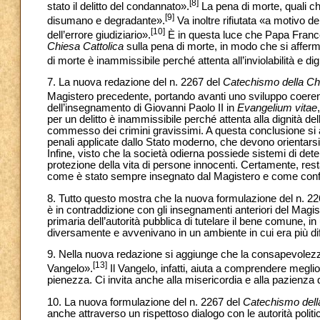
[8]
stato il delitto del condannato».
La pena di morte, quali ch
[9]
disumano e degradante».
Va inoltre rifiutata «a motivo del
[10]
dell’errore giudiziario».
È in questa luce che Papa France
Chiesa Cattolica
sulla pena di morte, in modo che si affer
di morte è inammissibile perché attenta all’inviolabilità e di
7. La nuova redazione del n. 2267 del
Catechismo della Chi
Magistero precedente, portando avanti uno sviluppo coerente
dell’insegnamento di Giovanni Paolo II in
Evangelium vitae
per un delitto è inammissibile perché attenta alla dignità 
commesso dei crimini gravissimi. A questa conclusione si 
penali applicate dallo Stato moderno, che devono orientarsi i
Infine, visto che la società odierna possiede sistemi di det
protezione della vita di persone innocenti. Certamente, resta i
come è stato sempre insegnato dal Magistero e come con
8. Tutto questo mostra che la nuova formulazione del n. 2
è in contraddizione con gli insegnamenti anteriori del Magist
primaria dell’autorità pubblica di tutelare il bene comune, 
diversamente e avvenivano in un ambiente in cui era più diffi
9. Nella nuova redazione si aggiunge che la consapevolezza 
[13]
Vangelo».
Il Vangelo, infatti, aiuta a comprendere meglio 
pienezza. Ci invita anche alla misericordia e alla pazienza 
10. La nuova formulazione del n. 2267 del
Catechismo dell
anche attraverso un rispettoso dialogo con le autorità politi