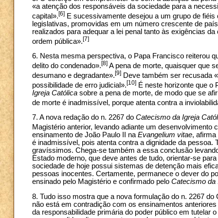
«a atenção dos responsáveis da sociedade para a necessid
[6]
capital».
E sucessivamente desejou a um grupo de fiéis q
legislativas, promovidas em um número crescente de paíse
realizados para adequar a lei penal tanto às exigências d
[7]
ordem pública».
6. Nesta mesma perspectiva, o Papa Francisco reiterou qu
[8]
delito do condenado».
A pena de morte, quaisquer que s
[9]
desumano e degradante».
Deve também ser recusada «po
[10]
possibilidade de erro judicial».
É neste horizonte que o 
Igreja Católica
sobre a pena de morte, de modo que se afir
de morte é inadmissível, porque atenta contra a inviolabil
7. A nova redação do n. 2267 do
Catecismo da Igreja Catól
Magistério anterior, levando adiante um desenvolvimento co
ensinamento de João Paulo II na
Evangelium vitae
, afirm
é inadmissível, pois atenta contra a dignidade da pessoa.
gravíssimos. Chega-se também a essa conclusão levando
Estado moderno, que deve antes de tudo, orientar-se para a
sociedade de hoje possui sistemas de detenção mais efic
pessoas inocentes. Certamente, permanece o dever do pod
ensinado pelo Magistério e confirmado pelo
Catecismo da I
8. Tudo isso mostra que a nova formulação do n. 2267 do
não está em contradição com os ensinamentos anteriores d
da responsabilidade primária do poder público em tutela