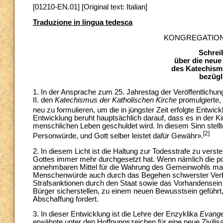
[01210-EN.01] [Original text: Italian]
Traduzione in lingua tedesca
KONGREGATION
Schrei
über die neue
des Katechism
bezügl
1. In der Ansprache zum 25. Jahrestag der Veröffentlichun
II. den
Katechismus der Katholischen Kirche
promulgierte,
neu zu formulieren, um die in jüngster Zeit erfolgte En
Entwicklung beruht hauptsächlich darauf, dass es in der K
menschlichen Leben geschuldet wird. In diesem Sinn stellte
[2]
Personwürde, und Gott selber leistet dafür Gewähr».
2. In diesem Licht ist die Haltung zur Todesstrafe zu vers
Gottes immer mehr durchgesetzt hat. Wenn nämlich die poli
annehmbaren Mittel für die Wahrung des Gemeinwohls mac
Menschenwürde auch durch das Begehen schwerster Verbrec
Strafsanktionen durch den Staat sowie das Vorhandensein
Bürger sicherstellen, zu einem neuen Bewusstsein geführt,
Abschaffung fordert.
3. In dieser Entwicklung ist die Lehre der Enzyklika
Evange
erwähnte unter den Hoffnungszeichen für eine neue Zivilis