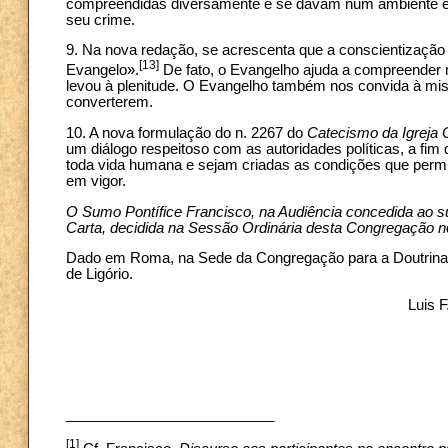
compreendidas diversamente e se davam num ambiente em q
seu crime.
9. Na nova redação, se acrescenta que a conscientização 
[13]
Evangelo».
De fato, o Evangelho ajuda a compreender m
levou à plenitude. O Evangelho também nos convida à mise
converterem.
10. A nova formulação do n. 2267 do
Catecismo da Igreja C
um diálogo respeitoso com as autoridades políticas, a fi
toda vida humana e sejam criadas as condições que permita
em vigor.
O Sumo Pontífice Francisco, na Audiência concedida ao su
Carta, decidida na Sessão Ordinária desta Congregação no
Dado em Roma, na Sede da Congregação para a Doutrina d
de Ligório.
Luis F
__________________________
[1]