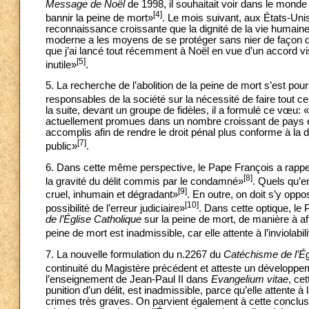
Message de Noël
de 1998, il souhaitait voir dans le mon
[4]
bannir la peine de mort»
. Le mois suivant, aux États-Unis
reconnaissance croissante que la dignité de la vie humaine 
moderne a les moyens de se protéger sans nier de façon défi
que j’ai lancé tout récemment à Noël en vue d’un accord visa
[5]
inutile»
.
5. La recherche de l’abolition de la peine de mort s’est pour
responsables de la société sur la nécessité de faire tout ce 
la suite, devant un groupe de fidèles, il a formulé ce vœu: 
actuellement promues dans un nombre croissant de pays en 
accomplis afin de rendre le droit pénal plus conforme à la d
[7]
public»
.
6. Dans cette même perspective, le Pape François a rappelé
[8]
la gravité du délit commis par le condamné»
. Quels qu’e
[9]
cruel, inhumain et dégradant»
. En outre, on doit s’y oppo
[10]
possibilité de l’erreur judiciaire»
. Dans cette optique, le
de l’Église Catholique
sur la peine de mort, de manière à af
peine de mort est inadmissible, car elle attente à l’inviolabil
7. La nouvelle formulation du n.2267 du
Catéchisme de l’Ég
continuité du Magistère précédent et atteste un développem
l’enseignement de Jean-Paul II dans
Evangelium vitae
, ce
punition d’un délit, est inadmissible, parce qu’elle attente
crimes très graves. On parvient également à cette conclu