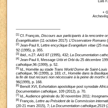
Luis F.
+ G
Archevêqu
_______________________
[1]
Cf. François,
Discours aux participants à la rencontre or
Évangélisation
(11 octobre 2017):
L’Osservatore Romano
(
[2]
Jean-Paul II, Lettre encyclique
Evangelium vitae
(25 mar
92 (1995), p. 355.
[3]
Ibid
., n.27:
AAS
87 (1995), 432;
La Documentation catho
[4]
Jean-Paul II, Message
Urbi et Orbi
du 25 décembre 1998
catholique
,96 (1999), p. 52.
[5]
Id., Homélie au stade
Trans World Dome de Saint-Louis
catholique
, 96 (1999), p. 183; cf.,
Homélie dans la Basiliq
la fin de tout recours non nécessaire à la peine de mort!
»:
96(1999), p. 168.
[6]
Benoît XVI, Exhortation apostolique post synodale
Afri
Documentation catholique
, 109 (2012), p. 70.
[7]
Id., Audience générale du 30 novembre 2011:
Insegname
[8]
François,
Lettre au Président de la Commission internati
(20-21 mars 2015), 7;
La Documentation catholique
,2519 (