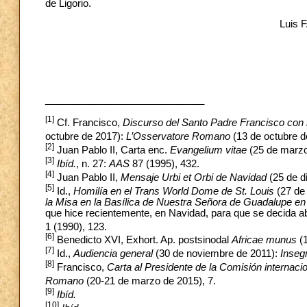
de Ligorio.
Luis F
_____________________________
[1]
Cf. Francisco,
Discurso del Santo Padre Francisco con m
octubre de 2017):
L’Osservatore Romano
(13 de octubre d
[2]
Juan Pablo II, Carta enc.
Evangelium vitae
(25 de marzo
[3]
Ibíd.
, n. 27:
AAS
87 (1995), 432.
[4]
Juan Pablo II,
Mensaje Urbi et Orbi de Navidad
(25 de d
[5]
Id.,
Homilía en el Trans World Dome de St. Louis
(27 de
la Misa en la Basílica de Nuestra Señora de Guadalupe e
que hice recientemente, en Navidad, para que se decida ab
1 (1990), 123.
[6]
Benedicto XVI, Exhort. Ap. postsinodal
Africae munus
(1
[7]
Id.,
Audiencia general
(30 de noviembre de 2011):
Inseg
[8]
Francisco,
Carta al Presidente de la Comisión internacio
Romano
(20-21 de marzo de 2015), 7.
[9]
Ibíd.
[10]