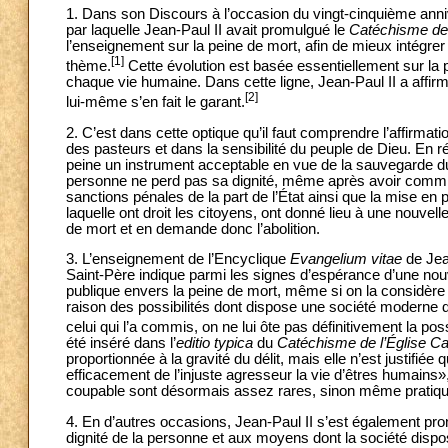
1. Dans son Discours à l’occasion du vingt-cinquième anniv
par laquelle Jean-Paul II avait promulgué le
Catéchisme de 
l’enseignement sur la peine de mort, afin de mieux intégre
[1]
thème.
Cette évolution est basée essentiellement sur la p
chaque vie humaine. Dans cette ligne, Jean-Paul II a affirmé
[2]
lui-même s’en fait le garant.
2. C’est dans cette optique qu’il faut comprendre l’affirma
des pasteurs et dans la sensibilité du peuple de Dieu. En réal
peine un instrument acceptable en vue de la sauvegarde du
personne ne perd pas sa dignité, même après avoir comm
sanctions pénales de la part de l’État ainsi que la mise en 
laquelle ont droit les citoyens, ont donné lieu à une nouvel
de mort et en demande donc l’abolition.
3. L’enseignement de l’Encyclique
Evangelium vitae
de Jea
Saint-Père indique parmi les signes d’espérance d’une nouvel
publique envers la peine de mort,
même si on la considère
raison des possibilités dont dispose une société moderne de
celui qui l’a commis, on ne lui ôte pas définitivement la poss
été inséré dans l’
editio typica
du
Catéchisme de l’Église Ca
proportionnée à la gravité du délit, mais elle n’est justifi
efficacement de l’injuste agresseur la vie d’êtres humains»
coupable sont désormais assez rares, sinon même pratiqu
4. En d’autres occasions, Jean-Paul II s’est également pron
dignité de la personne et aux moyens dont la société dispo