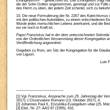
Evangeliums»
gewachsen ist. Das Evangelium trägt nä
die der Sohn Gottes angenommen, gereinigt und zur Fülle g
des Herrn zu üben, der jedem Zeit schenkt, sich zu bekehr
10. Die neue Formulierung der Nr. 2267 des
Katechismus d
mit den politischen Autoritäten, zu einem entschiedenen Ei
Würde jedes menschlichen Lebens anerkannt, und die Bed
wo sie noch in Kraft ist.
Papst Franziskus hat in der dem unterzeichneten Sekretä
von der Ordentlichen Versammlung dieser Kongregation a
Veröffentlichung angeordnet.
Gegeben zu Rom, am Sitz der Kongregation für die Glaube
von Liguori.
Luis F
________________________
[1] Vgl. Franziskus,
Ansprache zum 25. Jahrestag der Verö
2017):
L’Osservatore Romano
(13. Oktober 2017), 4.
[2] Johannes Paul II., Enzyklika
Evangelium vitae
(25. März
[3]
Ebd.
, Nr. 27:
AAS
87 (1995), 432.