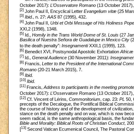
October 2017):
L’Osservatore Romano
(13 October 2017),
[2]
John Paul II, Encyclical Letter
Evangelium vitæ
(25 Marc
[3]
Ibid.
, n. 27:
AAS
87 (1995), 432.
[4]
John Paul II,
Urbi et Orbi Message of His Holiness Pope
XXI,2 (1998), 1348.
[5]
Id.,
Homily in the Trans World Dome of St. Louis
(27 Jan
Basilica of Nuestra Señora de Guadalupe in Mexico City
(2
to the death penalty”:
Insegnamenti
XXII,1 (1999), 123.
[6]
Benedict XVI, Postsynodal Apostolic Exhortation
Africæ
[7]
Id.,
General Audience
(30 November 2011):
Insegnamen
[8]
Francis,
Letter to the President of the International Co
Romano
(20-21 March 2015), 7.
[9]
Ibid.
[10]
Ibid.
[11]
Francis,
Address to participants in the meeting promote
October 2017):
L’Osservatore Romano
(13 October 2017),
[12]
Cf. Vincent of Lérins,
Commonitorium
, cap. 23:
PL
50, 
precepts of the Decalogue, the Pontifical Biblical Commissi
the course of history and of the development of civilization
stance on the death penalty and on war, which is now bec
seem radical, is the same anthropological basis, the funda
Bible and Morality: Biblical Roots of Christian Conduct
, 200
13]
[
Second Vatican Ecumenical Council, The Pastoral Cons