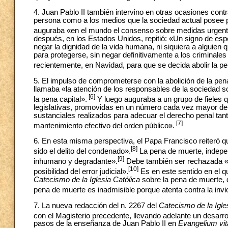
4. Juan Pablo II también intervino en otras ocasiones contr
persona como a los medios que la sociedad actual posee pa
auguraba «en el mundo el consenso sobre medidas urgent
después, en los Estados Unidos, repitió: «Un signo de e
negar la dignidad de la vida humana, ni siquiera a algui
para protegerse, sin negar definitivamente a los criminale
recientemente, en Navidad, para que se decida abolir la pe
5. El impulso de comprometerse con la abolición de la pen
llamaba «la atención de los responsables de la sociedad sob
[6]
la pena capital».
Y luego auguraba a un grupo de fieles qu
legislativas, promovidas en un número cada vez mayor de 
sustanciales realizados para adecuar el derecho penal tan
[7]
mantenimiento efectivo del orden público».
6. En esta misma perspectiva, el Papa Francisco reiteró q
[8]
sido el delito del condenado».
La pena de muerte, indepen
[9]
inhumano y degradante».
Debe también ser rechazada «en
[10]
posibilidad del error judicial».
Es en este sentido en el q
Catecismo de la Iglesia Católica
sobre la pena de muerte, 
pena de muerte es inadmisible porque atenta contra la invio
7. La nueva redacción del n. 2267 del
Catecismo de la Igle
con el Magisterio precedente, llevando adelante un desarrol
pasos de la enseñanza de Juan Pablo II en
Evangelium vit