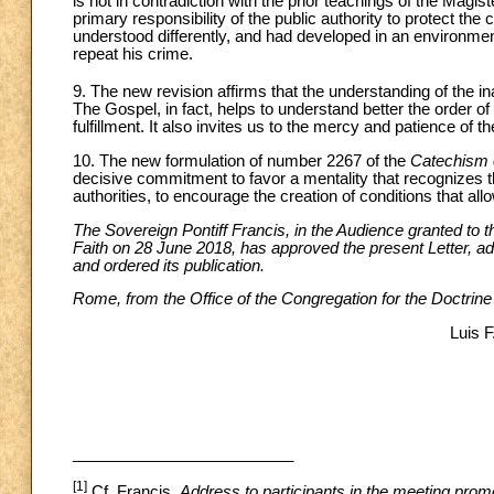
is not in contradiction with the prior teachings of the Magist
primary responsibility of the public authority to protect t
understood differently, and had developed in an environment 
repeat his crime.
9. The new revision affirms that the understanding of the ina
The Gospel, in fact, helps to understand better the order o
fulfillment. It also invites us to the mercy and patience of 
10. The new formulation of number 2267 of the
Catechism o
decisive commitment to favor a mentality that recognizes the
authorities, to encourage the creation of conditions that allow
The Sovereign Pontiff Francis, in the Audience granted to t
Faith on 28 June 2018, has approved the present Letter, a
and ordered its publication.
Rome, from the Office of the Congregation for the Doctrine 
Luis F
_________________________
[1]
Cf. Francis,
Address to participants in the meeting prom