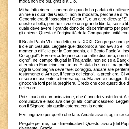
moda non c’è più, grazie a Dio.
Mi ha fatto ridere il sacerdote quando ha parlato di unificare
anime e i cuori dei Gesuiti, non le modalità, perché se si f
Generale era di “pascolare i Gesuiti”, e un altro diceva: “
questo è bello, perché ci vuole una grande libertà, senza l
quale deve avere il grande dono del discernimento per perme
gli chiede. Questa è l’originalità della Compagnia: unità con
Il Beato Paolo VI ci ha detto, nella XXXII Congregazione gene
lì c’è un Gesuita. Leggete quel discorso: a mio avviso è il
momento difficile per la Compagnia, e il Beato Paolo VI in
Coraggio!”. E vorrei collegarlo con un altro discorso, non d
cigno”, nel campo rifugiati in Thailandia, non so se a Bang
atterrato a Fiumicino con l’ictus. È stata la sua ultima predi
oggi la Compagnia deve fare: coraggio, andare alle periferie,
testamento di Arrupe, il “canto del cigno”, la preghiera. C
essere incosciente, o temerario, no. Ma avere coraggio. Il 
ginocchia forti per la preghiera. Credo che con questi due di
nel cuore.
Poi si parla di comunicazione, che è uno dei vostri temi. A
comunicava e lasciava che gli altri comunicassero. Leggete
con il Signore, sia quella esterna con la gente.
E vi ringrazio per quello che fate. Andate avanti, agli incro
Pregate per me, non dimenticatevi! Questo lavoro [del Pa
divertente. Grazie.