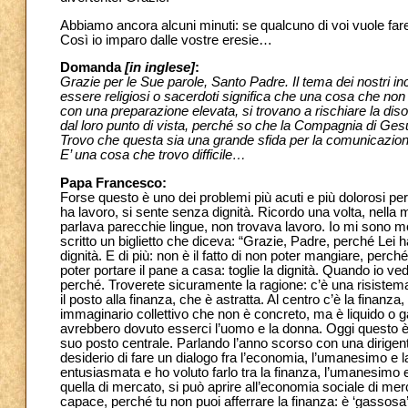
Abbiamo ancora alcuni minuti: se qualcuno di voi vuole fare
Così io imparo dalle vostre eresie…
Domanda
[in inglese]
:
Grazie per le Sue parole, Santo Padre. Il tema dei nostri i
essere religiosi o sacerdoti significa che una cosa che no
con una preparazione elevata, si trovano a rischiare la di
dal loro punto di vista, perché so che la Compagnia di Ge
Trovo che questa sia una grande sfida per la comunicazio
E’ una cosa che trovo difficile…
Papa Francesco:
Forse questo è uno dei problemi più acuti e più dolorosi pe
ha lavoro, si sente senza dignità. Ricordo una volta, nella m
parlava parecchie lingue, non trovava lavoro. Io mi sono mo
scritto un biglietto che diceva: “Grazie, Padre, perché Lei ha 
dignità. E di più: non è il fatto di non poter mangiare, per
poter portare il pane a casa: toglie la dignità. Quando io 
perché. Troverete sicuramente la ragione: c’è una risistem
il posto alla finanza, che è astratta. Al centro c’è la finanza
immaginario collettivo che non è concreto, ma è liquido o g
avrebbero dovuto esserci l’uomo e la donna. Oggi questo è, 
suo posto centrale. Parlando l’anno scorso con una dirigent
desiderio di fare un dialogo fra l’economia, l’umanesimo e la 
entusiasmata e ho voluto farlo tra la finanza, l’umanesimo e
quella di mercato, si può aprire all’economia sociale di me
capace, perché tu non puoi afferrare la finanza: è ‘gassosa