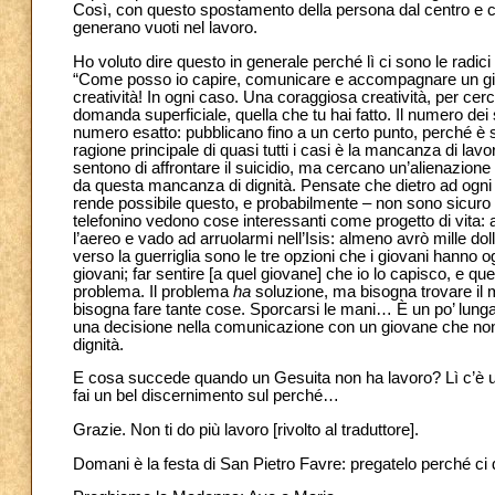
Così, con questo spostamento della persona dal centro e c
generano vuoti nel lavoro.
Ho voluto dire questo in generale perché lì ci sono le radi
“Come posso io capire, comunicare e accompagnare un giovan
creatività! In ogni caso. Una coraggiosa creatività, per ce
domanda superficiale, quella che tu hai fatto. Il numero dei s
numero esatto: pubblicano fino a un certo punto, perché è 
ragione principale di quasi tutti i casi è la mancanza di lavo
sentono di affrontare il suicidio, ma cercano un’alienazione
da questa mancanza di dignità. Pensate che dietro ad ogni
rende possibile questo, e probabilmente – non sono sicuro 
telefonino vedono cose interessanti come progetto di vita
l’aereo e vado ad arruolarmi nell’Isis: almeno avrò mille do
verso la guerriglia sono le tre opzioni che i giovani hanno 
giovani; far sentire [a quel giovane] che io lo capisco, e q
problema. Il problema
ha
soluzione, ma bisogna trovare il m
bisogna fare tante cose. Sporcarsi le mani… È un po’ lunga
una decisione nella comunicazione con un giovane che non 
dignità.
E cosa succede quando un Gesuita non ha lavoro? Lì c’è un 
fai un bel discernimento sul perché…
Grazie. Non ti do più lavoro [rivolto al traduttore].
Domani è la festa di San Pietro Favre: pregatelo perché ci 