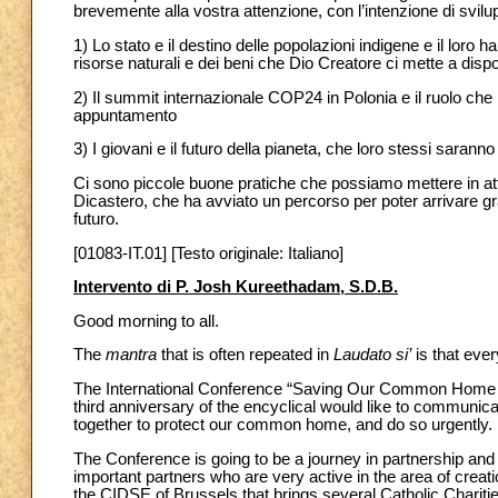
brevemente alla vostra attenzione, con l’intenzione di svilup
1) Lo stato e il destino delle popolazioni indigene e il loro 
risorse naturali e dei beni che Dio Creatore ci mette a disp
2) Il summit internazionale COP24 in Polonia e il ruolo che 
appuntamento
3) I giovani e il futuro della pianeta, che loro stessi sarann
Ci sono piccole buone pratiche che possiamo mettere in at
Dicastero, che ha avviato un percorso per poter arrivare 
futuro.
[01083-IT.01] [Testo originale: Italiano]
Intervento di P. Josh Kureethadam, S.D.B.
Good morning to all.
The
mantra
that is often repeated in
Laudato si’
is that ever
The International Conference “Saving Our Common Home and 
third anniversary of the encyclical would like to communi
together to protect our common home, and do so urgently.
The Conference is going to be a journey in partnership and
important partners who are very active in the area of creat
the CIDSE of Brussels that brings several Catholic Chariti