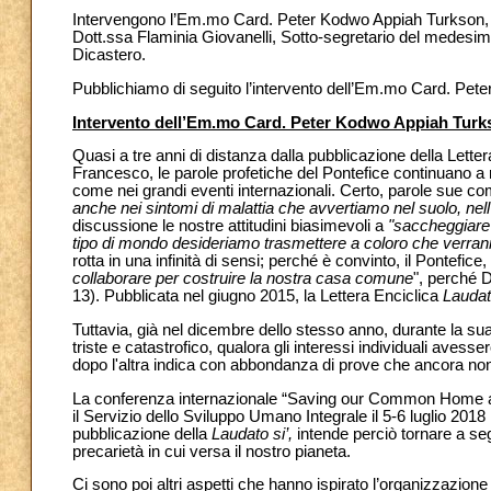
Intervengono l’Em.mo Card. Peter Kodwo Appiah Turkson, Pre
Dott.ssa Flaminia Giovanelli, Sotto-segretario del medesi
Dicastero.
Pubblichiamo di seguito l’intervento dell’Em.mo Card. Pet
Intervento dell’Em.mo Card. Peter Kodwo Appiah Turk
Quasi a tre anni di distanza dalla pubblicazione della Lette
Francesco, le parole profetiche del Pontefice continuano a r
come nei grandi eventi internazionali. Certo, parole sue co
anche nei sintomi di malattia che avvertiamo nel suolo, nell’
discussione le nostre attitudini biasimevoli a
"saccheggiare l
tipo di mondo desideriamo trasmettere a coloro che verran
rotta in una infinità di sensi; perché è convinto, il Pontefice,
collaborare per costruire la nostra casa comune
", perché 
13). Pubblicata nel giugno 2015, la Lettera Enciclica
Laudat
Tuttavia, già nel dicembre dello stesso anno, durante la su
triste e catastrofico, qualora gli interessi individuali aves
dopo l'altra indica con abbondanza di prove che ancora no
La conferenza internazionale “Saving our Common Home and
il Servizio dello Sviluppo Umano Integrale il 5-6 luglio 2018
pubblicazione della
Laudato si’,
intende perciò tornare a se
precarietà in cui versa il nostro pianeta.
Ci sono poi altri aspetti che hanno ispirato l’organizzazione 