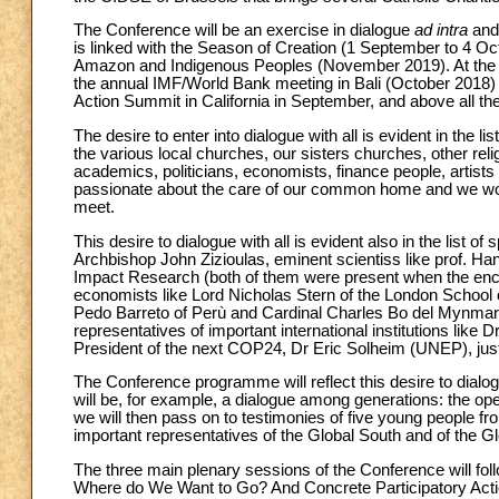
The Conference will be an exercise in dialogue
ad intra
an
is linked with the Season of Creation (1 September to 4 O
Amazon and Indigenous Peoples (November 2019). At the s
the annual IMF/World Bank meeting in Bali (October 2018)
Action Summit in California in September, and above all t
The desire to enter into dialogue with all is evident in the l
the various local churches, our sisters churches, other rel
academics, politicians, economists, finance people, artists
passionate about the care of our common home and we would
meet.
This desire to dialogue with all is evident also in the list 
Archbishop John Zizioulas, eminent scientiss like prof. Ha
Impact Research (both of them were present when the ency
economists like Lord Nicholas Stern of the London School o
Pedo Barreto of Perù and Cardinal Charles Bo del Mynmar, g
representatives of important international institutions lik
President of the next COP24, Dr Eric Solheim (UNEP), just
The Conference programme will reflect this desire to dial
will be, for example, a dialogue among generations: the op
we will then pass on to testimonies of five young people from
important representatives of the Global South and of the Gl
The three main plenary sessions of the Conference will fo
Where do We Want to Go? And Concrete Participatory Acti