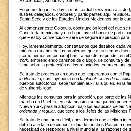
Excelencias, Señoras y Señores,
En primer lugar, les doy la más cordial bienvenida a Usted
ilustres delegados, oradores y participantes aquí reunidos
Santa Sede y de los Estados Unidos Mexicanos por la cues
Al comenzar este Coloquio, continuación ideal del que se 
Cancillería mexicana y en el que tuve el honor de particip
que – estoy convencido – será de segura inspiración para 
Hoy, lamentablemente, constatamos que desafíos cada ve
mientras muchos de los problemas que a su tiempo discut
[como hemos escuchado] han tratado de responder, en el
York
, emprendiendo caminos de diálogo, de consulta y de 
tiene sobre la protección de los refugiados, como en una 
Se trata de procesos en curso que, esperamos con el Papa F
indiferencia
, sustituyéndola con la
globalización de la solid
pueblos autóctonos, sepa también auxiliar a quien, en la 
de vulnerabilidad.
Mientras las consultas para la adopción, por parte de las
marcha en Ginebra, en esta ocasión se ha querido poner el
Nueva York, para la adopción, bajo los auspicios de las 
ordenada y regular
, que tiene a los Jefes de las Misiones
Se trata de una tarea difícil, considerando que el clima i
debido a la falta de disponibilidad de muchos Países a con
necesidad de responder a nivel mundial a las razones de q