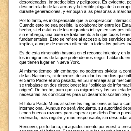
desordenados, impredecibles y peligrosos. Es evidente, po
descontrolado de las armas y la terrible plaga de la corru
durante generaciones, y empujan a las personas a marcha
Por lo tanto, es indispensable que la cooperación internac
Cuando esto no sea posible, la colaboración entre los Est
hecho, si el estatus de los migrantes influye en sus posibil
sin embargo, una base de tratamiento a la que todos tien
fundamentales. Esto se refiere al acceso a los servicios so
implica, aunque de manera diferente, a todos los países inv
Es de esta dimensión basada en el reconocimiento y en l
los inmigrantes de la que pretendemos seguir hablando en 
que tienen lugar en Nueva York.
Al mismo tiempo, sin embargo, no podemos olvidar la contri
de las Naciones, ni debemos descuidar los medios que influ
el Santo Padre el año pasado, en Su mensaje al primer Sim
se trabajase en dos direcciones: las “políticas de informac
origen”. De hecho, para que los migrantes y las sociedad
necesarias las condiciones para un desarrollo sostenible
El futuro Pacto Mundial sobre las migraciones actuará com
internacional. Aunque no será vinculante, su autoridad d
tienen buenas razones para esperar que dicho Pacto pueda
ordenada, más regular y más responsable, sin descuidar a
Renuevo, por lo tanto, mi agradecimiento por vuestra pres