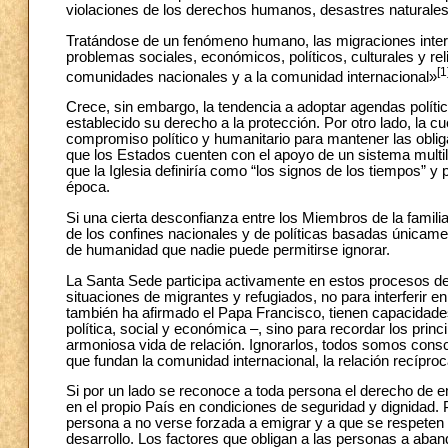
violaciones de los derechos humanos, desastres naturales
Tratándose de un fenómeno humano, las migraciones interp
problemas sociales, económicos, políticos, culturales y rel
[1
comunidades nacionales y a la comunidad internacional»
Crece, sin embargo, la tendencia a adoptar agendas políti
establecido su derecho a la protección. Por otro lado, la cu
compromiso político y humanitario para mantener las obliga
que los Estados cuenten con el apoyo de un sistema multil
que la Iglesia definiría como “los signos de los tiempos” 
época.
Si una cierta desconfianza entre los Miembros de la famili
de los confines nacionales y de políticas basadas únicam
de humanidad que nadie puede permitirse ignorar.
La Santa Sede participa activamente en estos procesos de
situaciones de migrantes y refugiados, no para interferir 
también ha afirmado el Papa Francisco, tienen capacidades 
política, social y económica –, sino para recordar los prin
armoniosa vida de relación. Ignorarlos, todos somos consci
que fundan la comunidad internacional, la relación recípro
Si por un lado se reconoce a toda persona el derecho de e
en el propio País en condiciones de seguridad y dignidad. 
persona a no verse forzada a emigrar y a que se respeten
desarrollo. Los factores que obligan a las personas a aban