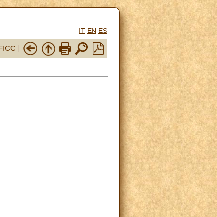
IT
EN
ES
FICO