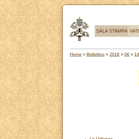
SALA STAMPA
VAT
Home
>
Bollettino
>
2018
>
06
>
1
Le Udienze