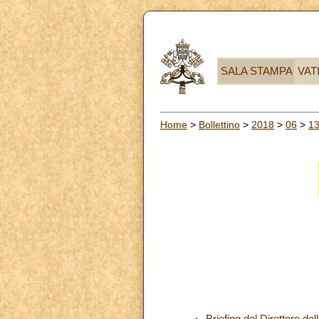
SALA STAMPA
VAT
Home
>
Bollettino
>
2018
>
06
>
1
Briefing del Direttore de