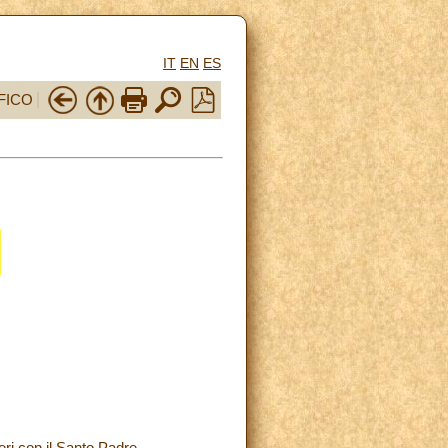
IT
EN
ES
FICO
eri con il Santo Padre