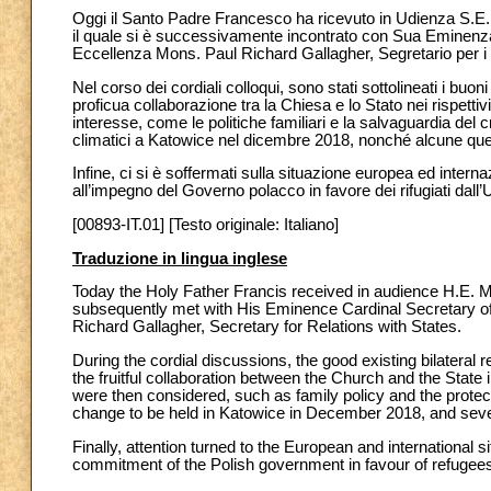
Oggi il Santo Padre Francesco ha ricevuto in Udienza S.E. 
il quale si è successivamente incontrato con Sua Eminenza 
Eccellenza Mons. Paul Richard Gallagher, Segretario per i R
Nel corso dei cordiali colloqui, sono stati sottolineati i buon
proficua collaborazione tra la Chiesa e lo Stato nei rispettiv
interesse, come le politiche familiari e la salvaguardia del
climatici a Katowice nel dicembre 2018, nonché alcune quest
Infine, ci si è soffermati sulla situazione europea ed interna
all’impegno del Governo polacco in favore dei rifugiati dall
[00893-IT.01] [Testo originale: Italiano]
Traduzione in lingua inglese
Today the Holy Father Francis received in audience H.E. M
subsequently met with His Eminence Cardinal Secretary of
Richard Gallagher, Secretary for Relations with States.
During the cordial discussions, the good existing bilatera
the fruitful collaboration between the Church and the State 
were then considered, such as family policy and the protect
change to be held in Katowice in December 2018, and sever
Finally, attention turned to the European and international s
commitment of the Polish government in favour of refugee