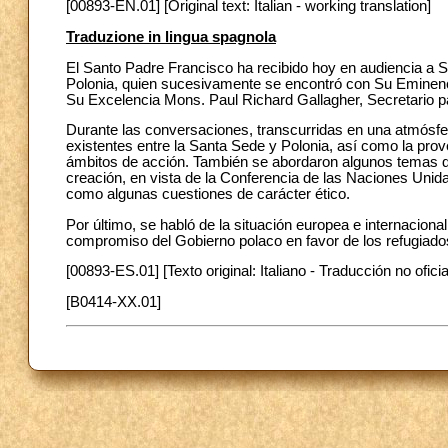
[00893-EN.01] [Original text: Italian - working translation]
Traduzione in lingua spagnola
El Santo Padre Francisco ha recibido hoy en audiencia a S
Polonia, quien sucesivamente se encontró con Su Eminenci
Su Excelencia Mons. Paul Richard Gallagher, Secretario p
Durante las conversaciones, transcurridas en una atmósfer
existentes entre la Santa Sede y Polonia, así como la prov
ámbitos de acción. También se abordaron algunos temas de 
creación, en vista de la Conferencia de las Naciones Unid
como algunas cuestiones de carácter ético.
Por último, se habló de la situación europea e internacional
compromiso del Gobierno polaco en favor de los refugiado
[00893-ES.01] [Texto original: Italiano - Traducción no oficia
[B0414-XX.01]