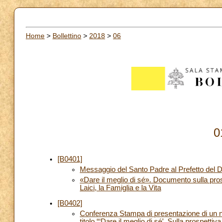
Home
>
Bollettino
>
2018
>
06
0
[B0401]
Messaggio del Santo Padre al Prefetto del Dic
«Dare il meglio di sé». Documento sulla pros
Laici, la Famiglia e la Vita
[B0402]
Conferenza Stampa di presentazione di un nu
titolo “‘Dare il meglio di sé’. Sulla prospetti