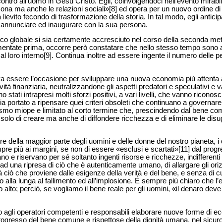
ontro all’uomo in Gesù Cristo. Egli, coinvolgendoci nell’evento mirabi
na ma anche le relazioni sociali»[8] ed opera per un nuovo ordine di r
a lievito fecondo di trasformazione della storia. In tal modo, egli antic
 annunciare ed inaugurare con la sua persona.
o globale si sia certamente accresciuto nel corso della seconda me
mentate prima, occorre però constatare che nello stesso tempo sono 
al loro interno[9].
Continua inoltre ad essere ingente il numero delle p
eva essere l’occasione per sviluppare una nuova economia più attenta ai
ità finanziaria, neutralizzandone gli aspetti predatori e speculativi e v
stati intrapresi molti sforzi positivi, a vari livelli, che vanno riconosc
a portato a ripensare quei criteri obsoleti che continuano a governare
oismo miope e limitato al corto termine che, prescindendo dal bene co
solo di creare ma anche di diffondere ricchezza e di eliminare le disu
re della maggior parte degli uomini e delle donne del nostro pianeta, i 
re più ai margini, se non di essere «esclusi e scartati»[11] dal prog
 e riservano per sé soltanto ingenti risorse e ricchezze, indifferenti 
o ad una ripresa di ciò che è autenticamente umano, di allargare gli ori
à ciò che proviene dalle esigenze della verità e del bene, e senza di c
 alla lunga al fallimento ed all’implosione. É sempre più chiaro che l
o alto; perciò, se vogliamo il bene reale per gli uomini, «il denaro dev
go agli operatori competenti e responsabili elaborare nuove forme di ec
 progresso del bene comune e rispettose della dignità umana, nel sicuro