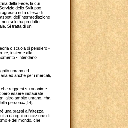
ina della Fede, la cui
Servizio dello Sviluppo
progresso ed a difesa di
i aspetti dell’intermediazione
, non solo ha prodotto
e. Si tratta di un
teoria o scuola di pensiero -
buire, insieme alla
momento - intendano
 dignità umana ed
umana ed anche per i mercati,
a che reggersi su anonime
ebbero essere instaurate
ogni altro ambito umano, «ha
della persona»[14].
é una prassi all’altezza
vulsa da ogni concezione di
uomo e del mondo, che