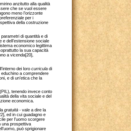
irino anzitutto alla qualità
essere che se vuol essere
vengono meno l’orizzonte
referenziale per i
ospettiva della costruzione
parametri di quantità e di
e e dell’estensione sociale
 sistema economico legittima
oprattutto la sua capacità
ono a vicenda[20],
ll’interno dei loro
curricula
di
he educhino a comprendere
i, e di un’etica che la
 (PIL), tenendo invece conto
lità della vita sociale e del
l’azione economica.
 la
gratuità
- vale a dire la
22], ed in cui guadagno e
ficile per l’uomo scorgere
n una prospettiva
dell’uomo, può sprigionare