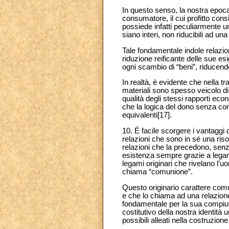
In questo senso, la nostra epoca 
consumatore,
il cui profitto co
possiede infatti peculiarmente u
siano interi, non riducibili ad un
Tale fondamentale indole relazio
riduzione reificante delle sue es
ogni scambio di “beni”, riducen
In realtà, è evidente che nella t
materiali sono spesso veicolo di
qualità degli stessi rapporti eco
che la logica del dono senza con
equivalenti[17].
10. É facile scorgere i vantaggi
relazioni che sono in sé una risor
relazioni che la precedono, senz
esistenza sempre grazie a legam
legami originari che rivelano l
chiama “comunione”.
Questo originario carattere comu
e che lo chiama ad una relazione
fondamentale per la sua compiut
costitutivo della nostra identità
possibili alleati nella costruzio