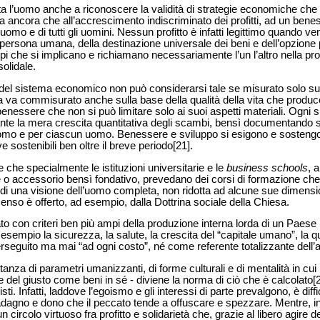
ta l’uomo anche a riconoscere la validità di strategie economiche che m
ima ancora che all’accrescimento indiscriminato dei profitti, ad un ben
l’uomo e di tutti gli uomini. Nessun profitto è infatti legittimo quando 
 persona umana, della destinazione universale dei beni e dell’opzione p
ipi che si implicano e richiamano necessariamente l’un l’altro nella pr
olidale.
del sistema economico non può considerarsi tale se misurato solo su 
 ma va commisurato anche sulla base della qualità della vita che produc
enessere che non si può limitare solo ai suoi aspetti materiali. Ogni
nte la mera crescita quantitativa degli scambi, bensì documentando s
l’uomo e per ciascun uomo. Benessere e sviluppo si esigono e sosteng
e sostenibili ben oltre il breve periodo[21].
 che specialmente le istituzioni universitarie e le
business schools
, a
e o accessorio bensì fondativo, prevedano dei corsi di formazione c
 di una visione dell’uomo completa, non ridotta ad alcune sue dimension
enso è offerto, ad esempio, dalla Dottrina sociale della Chiesa.
ato con criteri ben più ampi della produzione interna lorda di un Paese
 esempio la sicurezza, la salute, la crescita del “capitale umano”, la qua
perseguito ma mai “ad ogni costo”, né come referente totalizzante del
tanza di parametri umanizzanti, di forme culturali e di mentalità in cui
e del giusto come beni in sé - diviene la norma di ciò che è calcolato[
ti. Infatti, laddove l’egoismo e gli interessi di parte prevalgono, è dif
uadagno e dono che il peccato tende a offuscare e spezzare. Mentre, i
circolo virtuoso fra profitto e solidarietà che, grazie al libero agire 