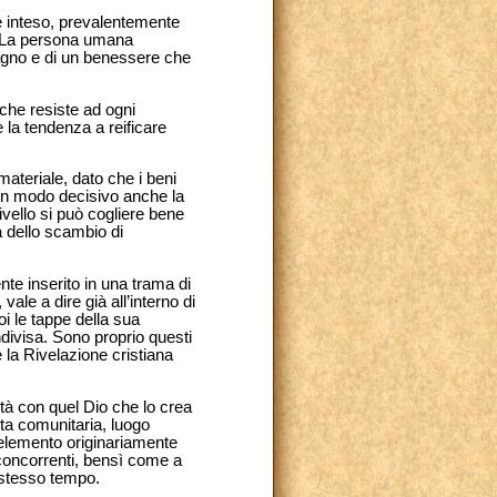
te inteso, prevalentemente
i. La persona umana
agno e di un benessere che
che resiste ad ogni
è la tendenza a reificare
materiale, dato che i beni
 in modo decisivo anche la
ivello si può cogliere bene
a dello scambio di
te inserito in una trama di
ale a dire già all’interno di
i le tappe della sua
divisa. Sono proprio questi
la Rivelazione cristiana
tà con quel Dio che lo crea
ta comunitaria, luogo
 elemento originariamente
 concorrenti, bensì come a
o stesso tempo.