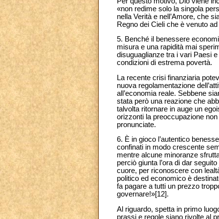
Per questo motivo, Dio viene inc
«non redime solo la singola perso
nella Verità e nell’Amore, che si
Regno dei Cieli che è venuto ad
5. Benché il benessere economic
misura e una rapidità mai speri
disuguaglianze tra i vari Paesi e 
condizioni di estrema povertà.
La recente crisi finanziaria pot
nuova regolamentazione dell’attiv
all’economia reale. Sebbene siano 
stata però una reazione che abbi
talvolta ritornare in auge un eg
orizzonti la preoccupazione non 
pronunciate.
6. È in gioco l’autentico benesse
confinati in modo crescente semp
mentre alcune minoranze sfruttano
perciò giunta l’ora di dar seguit
cuore, per riconoscere con lealt
politico ed economico è destinato
fa pagare a tutti un prezzo tropp
governare!»[12].
Al riguardo, spetta in primo luo
prassi e regole siano rivolte al