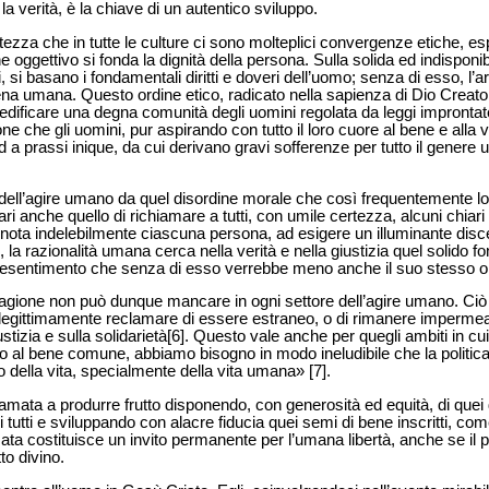
a verità, è la chiave di un autentico sviluppo.
rtezza che in tutte le culture ci sono molteplici convergenze etiche, 
 oggettivo si fonda la dignità della persona. Sulla solida ed indisponibi
, si basano i fondamentali diritti e doveri dell’uomo; senza di esso, l’arb
ena umana. Questo ordine etico, radicato nella sapienza di Dio Creat
edificare una degna comunità degli uomini regolata da leggi improntate 
ione che gli uomini, pur aspirando con tutto il loro cuore al bene e al
ed a prassi inique, da cui derivano gravi sofferenze per tutto il gene
 dell’agire umano da quel disordine morale che così frequentemente lo 
ri anche quello di richiamare a tutti, con umile certezza, alcuni chiari p
nnota indelebilmente ciascuna persona, ad esigere un illuminante dis
i, la razionalità umana cerca nella verità e nella giustizia quel solido
presentimento che senza di esso verrebbe meno anche il suo stesso o
 ragione non può dunque mancare in ogni settore dell’agire umano. Ciò
 legittimamente reclamare di essere estraneo, o di rimanere impermeab
giustizia e sulla solidarietà[6]. Questo vale anche per quegli ambiti in cui
 al bene comune, abbiamo bisogno in modo ineludibile che la politica 
della vita, specialmente della vita umana» [7].
chiamata a produrre frutto disponendo, con generosità ed equità, di que
 tutti e sviluppando con alacre fiducia quei semi di bene inscritti, c
mata costituisce un invito permanente per l’umana libertà, anche se i
to divino.