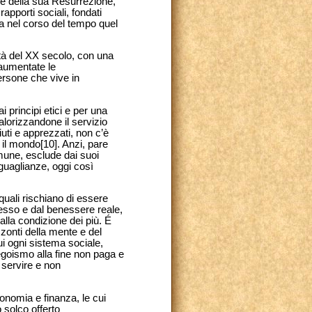
le della sua Resurrezione,
apporti sociali, fondati
ipa nel corso del tempo quel
tà del XX secolo, con una
aumentate le
ersone che vive in
 principi etici e per una
alorizzandone il servizio
iuti e apprezzati,
non c’è
 il mondo[10]. Anzi, pare
mune, esclude dai suoi
guaglianze, oggi così
quali rischiano di essere
resso e dal benessere reale,
alla condizione dei più. É
zzonti della mente e del
ui ogni sistema sociale,
’egoismo alla fine non paga e
e servire e non
onomia e finanza, le cui
 solco offerto