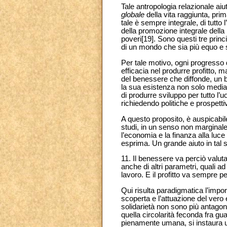
Tale antropologia relazionale aiu
globale
della vita raggiunta, pr
tale è sempre integrale, di tutto 
della promozione integrale della
poveri[19]. Sono questi tre princ
di un mondo che sia più equo e s
Per tale motivo, ogni progresso 
efficacia nel produrre profitto,
del benessere che diffonde, un b
la sua esistenza non solo media
di produrre sviluppo per tutto 
richiedendo politiche e prospettiv
A questo proposito, è auspicabile
studi, in un senso non marginal
l’economia e la finanza alla luce
esprima. Un grande aiuto in tal s
11. Il benessere va perciò valut
anche di altri parametri, quali ad
lavoro. E il profitto va sempre 
Qui risulta paradigmatica l’impor
scoperta e l’attuazione del vero 
solidarietà non sono più antagonis
quella circolarità feconda fra g
pienamente umana, si instaura un 