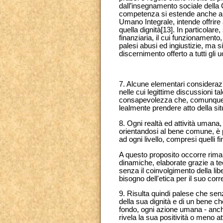
dall’insegnamento sociale della 
competenza si estende anche alle
Umano Integrale, intende offrire
quella dignità[13]. In particolare
finanziaria, il cui funzionament
palesi abusi ed ingiustizie, ma s
discernimento offerto a tutti gli
7. Alcune elementari considerazion
nelle cui legittime discussioni t
consapevolezza che, comunque, 
lealmente prendere atto della sit
8. Ogni realtà ed attività umana,
orientandosi al bene comune, è po
ad ogni livello, compresi quelli fi
A questo proposito occorre rima
dinamiche, elaborate grazie a te
senza il coinvolgimento della li
bisogno dell'etica per il suo cor
9. Risulta quindi palese che sen
della sua dignità e di un bene c
fondo, ogni azione umana - anc
rivela la sua positività o meno at