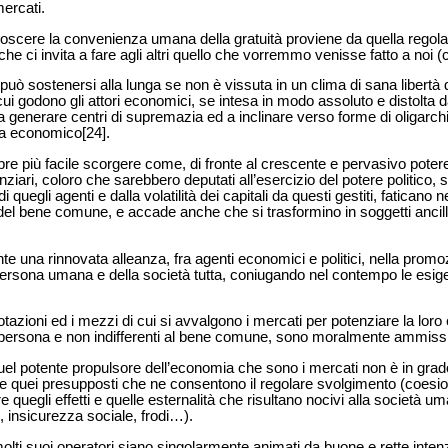
mercati.
scere la convenienza umana della gratuità proviene da quella regol
 che ci invita a fare agli altri quello che vorremmo venisse fatto a noi (c
uò sostenersi alla lunga se non è vissuta in un clima di sana libertà d
 cui godono gli attori economici, se intesa in modo assoluto e distolta d
 a generare centri di supremazia ed a inclinare verso forme di oligarch
ma economico[24].
re più facile scorgere come, di fronte al crescente e pervasivo potere
iari, coloro che sarebbero deputati all’esercizio del potere politico, s
 quegli agenti e dalla volatilità dei capitali da questi gestiti, faticano n
 del bene comune, e accade anche che si trasformino in soggetti ancilla
te una rinnovata alleanza, fra agenti economici e politici, nella promo
ersona umana e della società tutta, coniugando nel contempo le esige
e dotazioni ed i mezzi di cui si avvalgono i mercati per potenziare la lor
lla persona e non indifferenti al bene comune, sono moralmente ammissib
quel potente propulsore dell’economia che sono i mercati non è in grado
re quei presupposti che ne consentono il regolare svolgimento (coesion
re quegli effetti e quelle esternalità che risultano nocivi alla società 
 insicurezza sociale, frodi…).
e molti suoi operatori siano singolarmente animati da buone e rette intenz