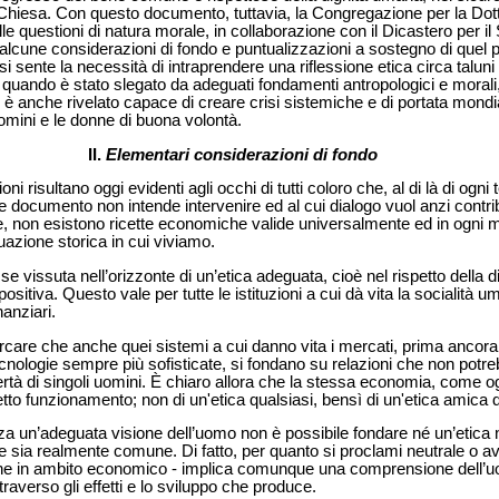
Chiesa. Con questo documento, tuttavia, la Congregazione per la Dottr
 questioni di natura morale, in collaborazione con il Dicastero per il 
 alcune considerazioni di fondo e puntualizzazioni a sostegno di quel 
, si sente la necessità di intraprendere una riflessione etica circa talun
o, quando è stato slegato da adeguati fondamenti antropologici e morali
i è anche rivelato capace di creare crisi sistemiche e di portata mondial
 uomini e le donne di buona volontà.
II.
Elementari considerazioni di fondo
i risultano oggi evidenti agli occhi di tutti coloro che, al di là di ogni 
ale documento non intende intervenire ed al cui dialogo vuol anzi contri
non esistono ricette economiche valide universalmente ed in ogni 
uazione storica in cui viviamo.
 se vissuta nell’orizzonte di un’etica adeguata, cioè nel rispetto della
sitiva. Questo vale per tutte le istituzioni a cui dà vita la socialità 
nanziari.
rcare che anche quei sistemi a cui danno vita i mercati, prima ancor
cnologie sempre più sofisticate, si fondano su relazioni che non potr
bertà di singoli uomini. È chiaro allora che la stessa economia, come 
retto funzionamento; non di un'etica qualsiasi, bensì di un'etica amica 
za un’adeguata visione dell’uomo non è possibile fondare né un’etica n
he sia realmente comune. Di fatto, per quanto si proclami neutrale o a
he in ambito economico - implica comunque una comprensione dell’
traverso gli effetti e lo sviluppo che produce.