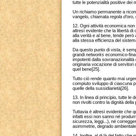
tutte le potenzialità positive dei 
Un richiamo permanente a ricono
vangelo, chiamata
regola d’oro
,
12. Ogni attività economica non p
altresì evidente che la libertà di
alla verità e al bene, tende però
alla stessa efficienza del siste
Da questo punto di vista, è semp
grandi
networks
economico-finanz
impotenti dalla sovranazionalità di
originaria vocazione di servitori
quel bene[25].
Tutto ciò rende quanto mai urgen
compiuto sviluppo di ciascuna p
quelle della sussidiarietà[26].
13. In linea di principio, tutte l
non rivolti contro la dignità de
Tuttavia è altresì evidente che 
infatti essi non sanno né produr
sicurezza, leggi...), né corregge
asimmetrie, degrado ambientale,
14. Inoltre, al di là del fatto ch