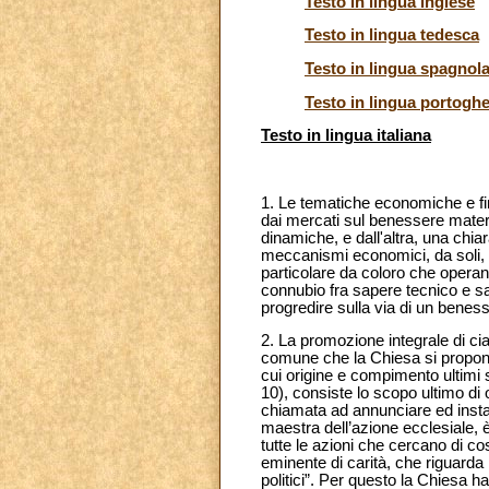
Testo in lingua inglese
Testo in lingua tedesca
Testo in lingua spagnol
Testo in lingua portogh
Testo in lingua italiana
1. Le tematiche economiche e fin
dai mercati sul benessere materi
dinamiche, e dall'altra, una chia
meccanismi economici, da soli, n
particolare da coloro che operano
connubio fra sapere tecnico e sa
progredire sulla via di un beness
2. La promozione integrale di cia
comune che la Chiesa si propone
cui origine e compimento ultimi s
10), consiste lo scopo ultimo di 
chiamata ad annunciare ed instau
maestra dell’azione ecclesiale, 
tutte le azioni che cercano di c
eminente di carità, che riguarda 
politici”. Per questo la Chiesa h