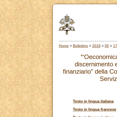
Home
>
Bollettino
>
2018
>
05
>
1
“‘Oeconomica
discernimento e
finanziario” della C
Serviz
Testo in lingua italiana
Testo in lingua francese