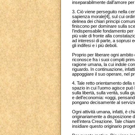
inseparabilmente dall’amore per l
3. Ciò viene perseguito nella ce
sapienza morale[4], sul cui ordine
delinea dei chiari principi comuni
finiscono per dominare sulla sc
l’indispensabile fondamento per 
più vale di fronte alla constataz
ad interessi di parte, a soprusi 
gli indifesi e i più deboli.
Proprio per liberare ogni ambito
riconosce fra i suoi compiti prima
ragione umana, la cui indole co
riguardo. In continuazione, infatt
appoggiare il suo operare, nel 
4. Tale retto orientamento della
spazio in cui l’uomo agisce può
sulla libertà, sulla verità, sulla 
e dell’economia: «oggi, pensando
pongano decisamente al servizio 
Ogni attività umana, infatti, è 
originariamente a disposizione di
nell’intera Creazione. Tale chia
insidiare questo originario proget