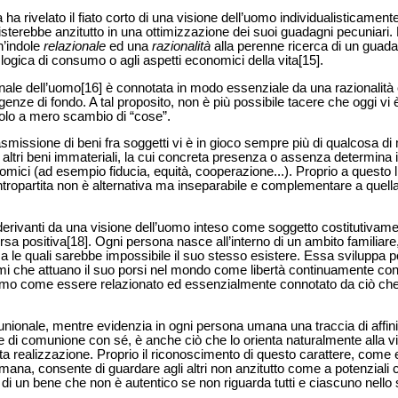
ha rivelato il fiato corto di una visione dell’uomo individualisticamen
nsisterebbe anzitutto in una ottimizzazione dei suoi guadagni pecuniar
n’indole
relazionale
ed una
razionalità
alla perenne ricerca di un guad
a logica di consumo o agli aspetti economici della vita[15].
nale dell’uomo[16] è connotata in modo essenziale da una razionalità 
igenze di fondo. A tal proposito, non è più possibile tacere che oggi vi 
dolo a mero scambio di “cose”.
rasmissione di beni fra soggetti vi è in gioco sempre più di qualcosa di 
 altri beni immateriali, la cui concreta presenza o assenza determina
nomici (ad esempio fiducia, equità, cooperazione...). Proprio a questo l
tropartita non è alternativa ma inseparabile e complementare a quell
 derivanti da una visione dell’uomo inteso come soggetto costitutivamen
sa positiva[18]. Ogni persona nasce all’interno di un ambito familiare, v
a le quali sarebbe impossibile il suo stesso esistere. Essa sviluppa po
i che attuano il suo porsi nel mondo come libertà continuamente con
’uomo come essere relazionato ed essenzialmente connotato da ciò che 
nionale, mentre evidenzia in ogni persona umana una traccia di affini
 di comunione con sé, è anche ciò che lo orienta naturalmente alla vi
a realizzazione. Proprio il riconoscimento di questo carattere, come
 umana, consente di guardare agli altri non anzitutto come a potenziali
ne di un bene che non è autentico se non riguarda tutti e ciascuno nell