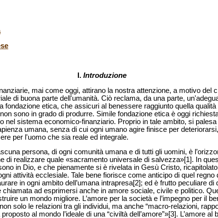
a
ese
I.
Introduzione
anziarie, mai come oggi, attirano la nostra attenzione, a motivo del c
ale di buona parte dell'umanità. Ciò reclama, da una parte, un'adegua
ra fondazione etica, che assicuri al benessere raggiunto quella qualità
on sono in grado di produrre. Simile fondazione etica è oggi richiesta 
 nel sistema economico-finanziario. Proprio in tale ambito, si palesa i
pienza umana, senza di cui ogni umano agire finisce per deteriorarsi
ere per l'uomo che sia reale ed integrale.
scuna persona, di ogni comunità umana e di tutti gli uomini, è l’orizzo
 di realizzare quale «sacramento universale di salvezza»[1]. In que
ono in Dio, e che pienamente si è rivelata in Gesù Cristo, ricapitolatore
ogni attività ecclesiale. Tale bene fiorisce come anticipo di quel regno
rare in ogni ambito dell’umana intrapresa[2]; ed è frutto peculiare di 
è chiamata ad esprimersi anche in amore sociale, civile e politico. Q
ostruire un mondo migliore. L’amore per la società e l’impegno per i
non solo le relazioni tra gli individui, ma anche “macro-relazioni, rappo
a proposto al mondo l’ideale di una “civiltà dell’amore”»[3]. L’amore al 