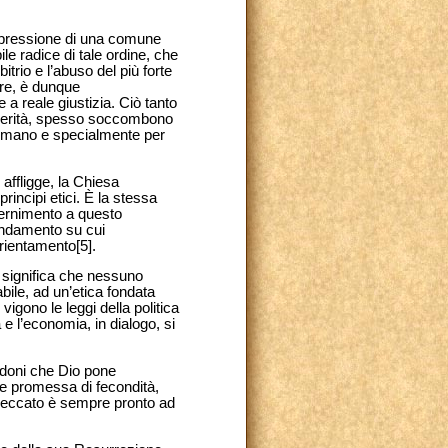
espressione di una comune
le radice di tale ordine, che
itrio e l’abuso del più forte
ore, è dunque
a reale giustizia. Ciò tanto
la verità, spesso soccombono
re umano e specialmente per
affligge, la Chiesa
rincipi etici. È la stessa
cernimento a questo
 fondamento su cui
rientamento[5].
 significa che nessuno
ile, ad un’etica fondata
 vigono le leggi della politica
e l’economia, in dialogo, si
i doni che Dio pone
ome promessa di fecondità,
l peccato è sempre pronto ad