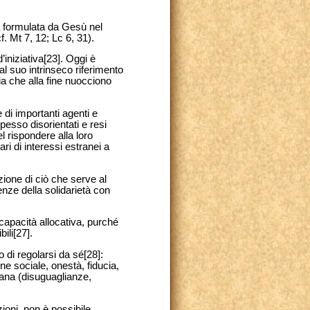
a formulata da Gesù nel
f. Mt 7, 12; Lc 6, 31).
’iniziativa[23]. Oggi è
al suo intrinseco riferimento
ia che alla fine nuocciono
 di importanti agenti e
pesso disorientati e resi
el rispondere alla loro
ri di interessi estranei a
zione di ciò che serve al
nze della solidarietà con
o capacità allocativa, purché
ili[27].
 di regolarsi da sé[28]:
e sociale, onestà, fiducia,
umana (disuguaglianze,
ioni,
non è possibile