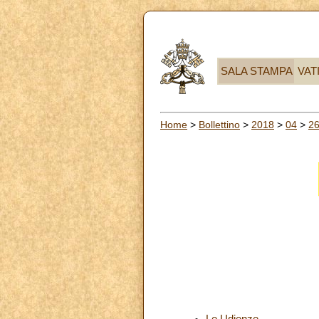
SALA STAMPA
VAT
Home
>
Bollettino
>
2018
>
04
>
2
Le Udienze