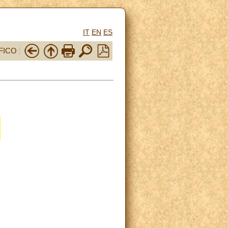
IT
EN
ES
FICO