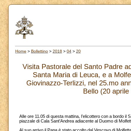
Home
>
Bollettino
>
2018
>
04
>
20
Visita Pastorale del Santo Padre ad
Santa Maria di Leuca, e a Molfet
Giovinazzo-Terlizzi, nel 25.mo ann
Bello (20 aprile
Alle ore 11.05 di questa mattina, l’elicottero con a bordo i
piazzale di Cala Sant’Andrea adiacente al Duomo di Molfet
Al suo arrivo il Papa è stato accolto dal Vescovo di Molfe