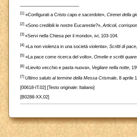
________________________
[1]
«Configurati a Cristo capo e sacerdote»,
Cirenei della gi
[2]
«Sono credibili le nostre Eucarestie?»,
Articoli, corrispo
[3]
«Servi nella Chiesa per il mondo»,
ivi
, 103-104.
[4]
«La non violenza in una società violenta»,
Scritti di pace
[5]
«La pace come ricerca del volto»,
Omelie e scritti quare
[6]
«Lievito vecchio e pasta nuova»,
Vegliare nella notte
, 19
[7]
Ultimo saluto al termine della Messa Crismale
, 8 aprile 
[00618-IT.02] [Testo originale: Italiano]
[B0288-XX.02]