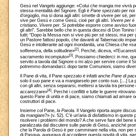
Gesù nel Vangelo aggiunge: «Colui che mangia me vivrà per 
stessa mentalità del Signore. Egli è
Pane spezzato
per noi 
d’orgoglio, ma si dona agli altri: smette di vivere per sé, 
vive per Gesù e come Gesù, cioè per gli altri.
Vivere
per
è 
cristiano.
Vivere
per
. Si potrebbe esporre come avviso fuor
gli altri”. Sarebbe bello che in questa diocesi di Don Tonino 
tutti: “Dopo la Messa non si vive più per sé stessi, ma per gli
un Pastore fattosi popolo, che davanti al Tabernacolo impa
Gesù e intollerante ad ogni mondanità, una Chiesa che «sa s
[2]
sofferenza, della solitudine»
. Perché, diceva, «l’Eucarest
[3]
sacramento incompiuto»
. Possiamo chiederci: in me, q
servito a tavola dal Signore o mi alzo per servire come il
potremmo domandarci: dopo tante Comunioni, siamo diven
Il Pane di vita, il Pane spezzato è infatti anche
Pane di pac
solo il suo pane e va a mangiarselo per conto suo. […] La 
con gli altri, senza separarsi, mettersi a tavola tra persone
[4]
accarezzare»
. Perché i conflitti e tutte le guerre «trovan
questo Pane di unità e di pace, siamo chiamati ad amare og
costruttori di pace.
Insieme col Pane,
la Parola.
Il Vangelo riporta aspre discus
da mangiare?» (v. 52). C’è un’aria di disfattismo in queste
risolvere i problemi del mondo? A che serve fare del bene 
paralizzata dal discutere sulle parole di Gesù, anziché pro
che la Parola di Gesù è per camminare nella vita, non per s
di Pasqua, augurava di accogliere questa novità di vita, pa