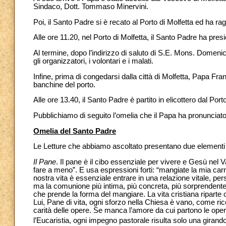
Sindaco, Dott. Tommaso Minervini.
Poi, il Santo Padre si è recato al Porto di Molfetta ed ha ra
Alle ore 11.20, nel Porto di Molfetta, il Santo Padre ha pre
Al termine, dopo l’indirizzo di saluto di S.E. Mons. Domenic
gli organizzatori, i volontari e i malati.
Infine, prima di congedarsi dalla città di Molfetta, Papa Fr
banchine del porto.
Alle ore 13.40, il Santo Padre è partito in elicottero dal Port
Pubblichiamo di seguito l’omelia che il Papa ha pronunciat
Omelia del Santo Padre
Le Letture che abbiamo ascoltato presentano due elementi cen
Il Pane
. Il pane è il cibo essenziale per vivere e Gesù nel 
fare a meno”. E usa espressioni forti: “mangiate la mia car
nostra vita è essenziale entrare in una relazione vitale, pe
ma la comunione più intima, più concreta, più sorprenden
che prende la forma del mangiare. La vita cristiana riparte
Lui, Pane di vita, ogni sforzo nella Chiesa è vano, come ri
carità delle opere. Se manca l’amore da cui partono le ope
l’Eucaristia, ogni impegno pastorale risulta solo una girand