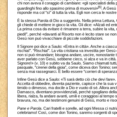
chi non aveva il coraggio di cambiare: «gli specialisti della p
[6]
guardinghi fino allo spasimo prima di muoversi»
. A Gesù 
risponde
ma col “sì” di tutta la vita. Egli non cerca le nost
È la stessa Parola di Dio a suggerirlo. Nella prima Lettura, 
gli chiede di mettere in gioco la vita. Gli dice: «Alzati ed ent
La prima cosa da evitare è rimanere a terra, subire la vita, 
piedi!”, perché «davanti al Risorto non è lecito stare se non 
Gesù non può vivacchiare di piccole soddisfazioni.
Il Signore poi dice a Saulo: «Entra in città». Anche a ciascu
rischia!”. “Rischia!”. La vita cristiana va investita per Gesù
non si può rimandare; bisogna andare, uscire, nonostante t
aver parlato con Gesù, sebbene cieco, si alza e va in citt
Signore!» (v. 10) e subito va da Saulo. Siamo chiamati tutti,
pasquale, “cirenei della gioia”, come diceva don Tonino; ser
senza mai rassegnarci. È bello essere “corrieri di speranza”, 
Infine Gesù dice a Saulo: «Ti sarà detto ciò che devi fare».
Accetta di obbedire, diventa paziente, capisce che la sua vi
timido o dimesso, ma docile a Dio e vuoto di sé. Allora anch
Damasco, diventano provvidenziali, perché spogliano della p
libera, rialza, fa andare avanti, umili e coraggiosi al tempo 
bravura, no,
ma dei testimoni genuini di Gesù, morto e riso
Pane e Parola
.
Cari fratelli e sorelle, ad ogni Messa ci nut
celebriamo! Così, come don Tonino, saremo sorgenti di sper