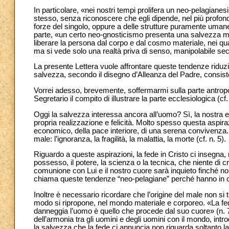
In particolare, «nei nostri tempi prolifera un neo-pelagiane
stesso, senza riconoscere che egli dipende, nel più profondo 
forze del singolo, oppure a delle strutture puramente umane, i
parte, «un certo neo-gnosticismo presenta una salvezza mer
liberare la persona dal corpo e dal cosmo materiale, nei qu
ma si vede solo una realtà priva di senso, manipolabile seco
La presente Lettera vuole affrontare queste tendenze riduzi
salvezza, secondo il disegno d’Alleanza del Padre, consiste 
Vorrei adesso, brevemente, soffermarmi sulla parte antropolog
Segretario il compito di illustrare la parte ecclesiologica (cf.
Oggi la salvezza interessa ancora all’uomo? Sì, la nostra es
propria realizzazione e felicità. Molto spesso questa aspira
economico, della pace interiore, di una serena convivenza. A 
male: l’ignoranza, la fragilità, la malattia, la morte (cf. n. 5).
Riguardo a queste aspirazioni, la fede in Cristo ci insegna, 
possesso, il potere, la scienza o la tecnica, che niente di c
comunione con Lui e il nostro cuore sarà inquieto finché non
chiama queste tendenze “neo-pelagiane” perché hanno in co
Inoltre è necessario ricordare che l’origine del male non si
modo si ripropone, nel mondo materiale e corporeo. «La fed
danneggia l’uomo è quello che procede dal suo cuore» (n. 7
dell’armonia tra gli uomini e degli uomini con il mondo, in
la salvezza che la fede ci annuncia non riguarda soltanto la 