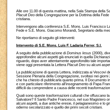
Alle ore 11.00 di questa mattina, nella Sala Stampa della 
Placuit Deo
della Congregazione per la Dottrina della Fede a
cristiana.
Intervengono alla conferenza S.E. Mons. Luis Francisco Lada
Fede e S.E. Mons. Giacomo Morandi, Segretario della m
Ne riportiamo di seguito gli interventi:
Intervento di S.E. Mons. Luis F. Ladaria Ferrer, S.I.
A seguito della pubblicazione di
Dominus Iesus
(2000), dive
approfondire alcuni aspetti già enunciati in quella Dichiar
riguardo, dopo aver attentamente approfondito tale importan
viene oggi presentata la Lettera
Placuit Deo
su alcuni aspet
La pubblicazione di questa Lettera, indirizzata ai Vescovi dell
Sessione Plenaria della Congregazione, svoltasi nei giorni
che ha chiesto di pubblicarla quanto prima. Il Documento in
e con particolare riferimento all’insegnamento di Papa Fra
difficili da comprendere a causa delle recenti trasformazioni 
Quali sono queste trasformazioni culturali che offuscano l
Salvatore? Il Santo Padre Francesco, nel suo Magistero ord
alcuni aspetti, a due antiche eresie, il pelagianesimo e lo g
odierno secolarizzato e quello dei primi secoli cristiani.