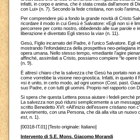
infatti, in corpo e anima, che è stata creata dall’amore d
con Lui» (n. 7). Secondo la fede cristiana, non solo l’anim
Per comprendere più a fondo la grande novità di Cristo Sa
ricordare il modo in cui Gesù è Salvatore:
«Egli non si è li
percorrere per conto nostro, obbedendo alle sue parole e imit
liberazione è diventato Egli stesso la via» (n. 11).
Gesù, Figlio incarnato del Padre, è l’unico Salvatore. Egli «
mostrando l’infondatezza della prospettiva neo-pelagiana i
opera umana. Nello stesso tempo, «mediante l’agire pienamen
affinché, assimilati a Cristo, possiamo compiere “le oper
(n. 9).
È altresì chiaro che la salvezza che Gesù ha portato non av
come vorrebbe la visione neo-gnostica. Infatti, in quanto il 
«si è unito, in certo modo, ad ogni uomo» (Cost. past.
Gaud
suo Padre, e con tutti gli uomini. Proprio nel rapporto con D
Si spera che questa Lettera possa aiutare i fedeli perché pre
La salvezza non può ridursi semplicemente a un messaggio
scritto Benedetto XVI: «All’inizio dell’essere cristiano non 
avvenimento, con una Persona, che dà alla vita un nuovo ori
est
, n. 1).
[00318-IT.01] [Testo originale: Italiano]
Intervento di S.E. Mons. Giacomo Morandi