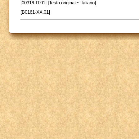
[00319-IT.01] [Testo originale: Italiano]
[B0161-XX.01]