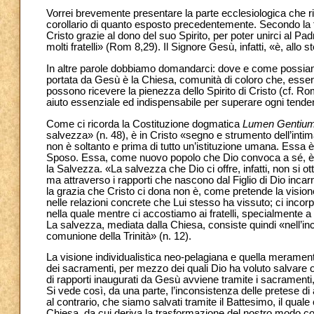
Vorrei brevemente presentare la parte ecclesiologica che rit
corollario di quanto esposto precedentemente. Secondo la fe
Cristo grazie al dono del suo Spirito, per poter unirci al Pa
molti fratelli» (Rom 8,29). Il Signore Gesù, infatti, «è, allo
In altre parole dobbiamo domandarci: dove e come possiam
portata da Gesù è la Chiesa, comunità di coloro che, essendo
possono ricevere la pienezza dello Spirito di Cristo (cf. 
aiuto essenziale ed indispensabile per superare ogni tenden
Come ci ricorda la Costituzione dogmatica
Lumen Gentiu
salvezza» (n. 48), è in Cristo «segno e strumento dell’intim
non è soltanto e prima di tutto un’istituzione umana. Essa 
Sposo. Essa, come nuovo popolo che Dio convoca a sé, è il lu
la Salvezza. «La salvezza che Dio ci offre, infatti, non si o
ma attraverso i rapporti che nascono dal Figlio di Dio inca
la grazia che Cristo ci dona non è, come pretende la visio
nelle relazioni concrete che Lui stesso ha vissuto; ci incor
nella quale mentre ci accostiamo ai fratelli, specialmente 
La salvezza, mediata dalla Chiesa, consiste quindi «nell’i
comunione della Trinità» (n. 12).
La visione individualistica neo-pelagiana e quella merame
dei sacramenti, per mezzo dei quali Dio ha voluto salvare 
di rapporti inaugurati da Gesù avviene tramite i sacramenti, t
Si vede così, da una parte, l’inconsistenza delle pretese d
al contrario, che siamo salvati tramite il Battesimo, il quale
Chiesa, da cui deriva la trasformazione del nostro modo conc