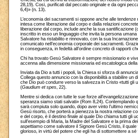
28,19). Così, purificati dal peccato originale e da ogni p
6,4)» (n. 13).
L’economia dei sacramenti si oppone anche alle tendenze
intesa come liberazione dal corpo e dalla relazioni concrete 
liberazione dal corpo, include anche la sua santificazione (
inscritto in esso un linguaggio che invita la persona umana a
Salvatore ha ristabilito e rinnovato, con la sua Incarnazione
comunicato nell’economia corporale dei sacramenti. Grazie ai
in conseguenza, in fedeltà all’ordine concreto di rapporti ch
Chi ha trovato Gesù Salvatore è sempre missionario e vive
accenna alla dimensione missionaria ed escatologica della v
Inviata da Dio a tutti i popoli, la Chiesa si sforza di annunc
Collega questo annuncio con la disponibilità a stabilire un dia
che Dio può condurre verso la salvezza in Cristo «tutti gli 
(
Gaudium et spes
, 22).
Mentre si dedica con tutte le sue forze all’evangelizzazione
speranza siamo stati salvati» (Rom 8,24). Contemplando q
sarà compiuta solo quando, dopo aver vinto l’ultimo nemico
Gesù risorto, che porterà a pienezza la nostra relazione con D
e del corpo, è il destino finale al quale Dio chiama tutti gli 
sull’esempio di Maria, la Madre del Salvatore e la prima dei s
aspettiamo come salvatore il Signore Gesù Cristo, il quale 
glorioso, in virtù del potere che egli ha di sottomettere a sé 