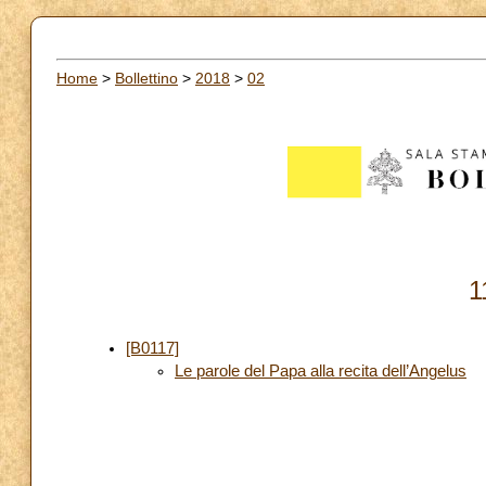
Home
>
Bollettino
>
2018
>
02
1
[B0117]
Le parole del Papa alla recita dell’Angelus