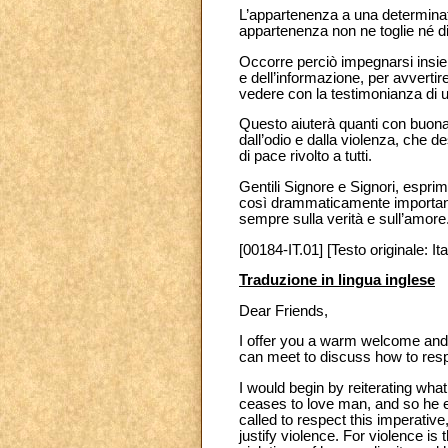
L’appartenenza a una determinata
appartenenza non ne toglie né d
Occorre perciò impegnarsi insieme
e dell’informazione, per avverti
vedere con la testimonianza di 
Questo aiuterà quanti con buona 
dall’odio e dalla violenza, che d
di pace rivolto a tutti.
Gentili Signore e Signori, espri
così drammaticamente importante,
sempre sulla verità e sull’amore.
[00184-IT.01] [Testo originale: Ita
Traduzione in lingua inglese
Dear Friends,
I offer you a warm welcome and I 
can meet to discuss how to respo
I would begin by reiterating what 
ceases to love man, and so he ex
called to respect this imperative,
justify violence. For violence i