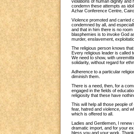
violations of human dignity and h
condemn these attempts as idola
Azhar Conference Centre, Cairo,
Violence promoted and carried ou
condemned by all, and especial
and that in him there is no roo
blasphemies is to invoke God as t
murder, enslavement, exploitatio
The religious person knows that 
Every religious leader is called
We need to show, with unremittin
solidarity, without regard for ethn
Adherence to a particular religi
diminish them.
There is a need, then, for a com
engaged in the fields of educat
religiosity that these have nothi
This will help all those people 
fear, hatred and violence, and w
which is offered to all.
Ladies and Gentlemen, I renew m
dramatic import, and for your ex
bless you and your work. Thank