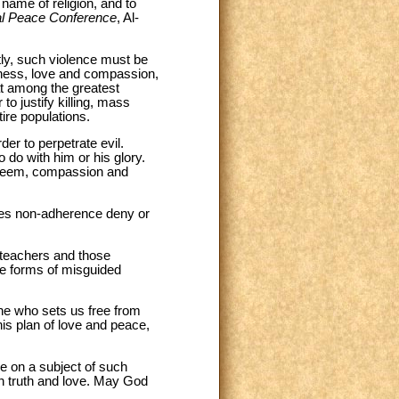
 name of religion, and to
nal Peace Conference
, Al-
ntly, such violence must be
dness, love and compassion,
at among the greatest
to justify killing, mass
ire populations.
er to perpetrate evil.
 do with him or his glory.
 esteem, compassion and
 does non-adherence deny or
, teachers and those
se forms of misguided
One who sets us free from
his plan of love and peace,
e on a subject of such
on truth and love. May God