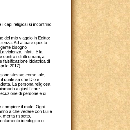
i capi religiosi si incontrino
 del mio viaggio in Egitto:
iolenza. Ad attuare questo
urgente bisogno
 violenza, infatti, è la
contro i diritti umani, a
 falsificazione idolatrica di
prile 2017).
igione stessa; come tale,
il quale sa che Dio è
ndetta. La persona religiosa
iamarlo a giustificare
rsecuzione di persone e di
r compiere il male. Ogni
hanno a che vedere con Lui e
 merita rispetto,
orientamento ideologico o