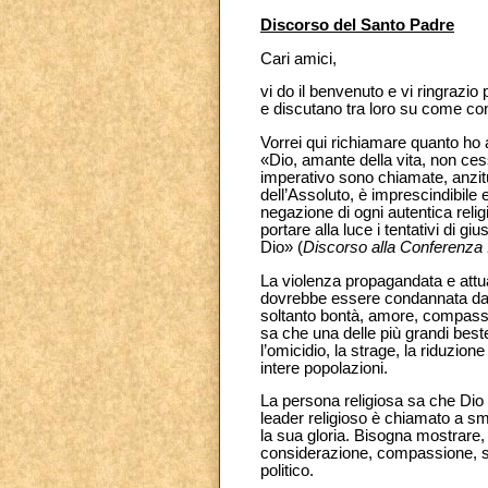
Discorso del Santo Padre
Cari amici,
vi do il benvenuto e vi ringrazio p
e discutano tra loro su come co
Vorrei qui richiamare quanto ho 
«Dio, amante della vita, non ces
imperativo sono chiamate, anzitut
dell’Assoluto, è imprescindibile e
negazione di ogni autentica religi
portare alla luce i tentativi di g
Dio» (
Discorso alla Conferenza 
La violenza propagandata e attua
dovrebbe essere condannata da tu
soltanto bontà, amore, compassio
sa che una delle più grandi best
l’omicidio, la strage, la riduzio
intere popolazioni.
La persona religiosa sa che Dio
leader religioso è chiamato a sm
la sua gloria. Bisogna mostrare,
considerazione, compassione, soli
politico.