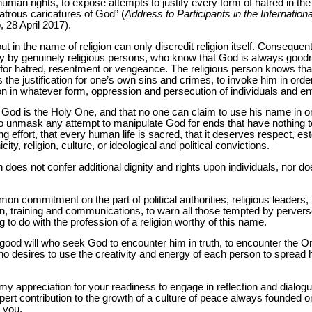
uman rights, to expose attempts to justify every form of hatred in the
trous caricatures of God” (
Address to Participants in the Internatio
 28 April 2017).
t in the name of religion can only discredit religion itself. Conseque
ly by genuinely religious persons, who know that God is always goo
m for hatred, resentment or vengeance. The religious person knows th
he justification for one’s own sins and crimes, to invoke him in order 
n in whatever form, oppression and persecution of individuals and ent
God is the Holy One, and that no one can claim to use his name in ord
 to unmask any attempt to manipulate God for ends that have nothing to
g effort, that every human life is sacred, that it deserves respect,
icity, religion, culture, or ideological and political convictions.
on does not confer additional dignity and rights upon individuals, nor
mon commitment on the part of political authorities, religious leaders
ion, training and communications, to warn all those tempted by perver
ng to do with the profession of a religion worthy of this name.
of good will who seek God to encounter him in truth, to encounter the 
ho desires to use the creativity and energy of each person to spread 
y appreciation for your readiness to engage in reflection and dialogu
pert contribution to the growth of a culture of peace always founded 
 you.