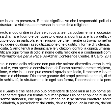
er la vostra presenza. È molto significativo che i responsabili politici e 
ntrastare la violenza commessa in nome della religione.
avuto modo di dire in diverse circostanze, particolarmente in occasione
sa di amare l’uomo e per questo lo esorta a contrastare la via della v
to e oggi in particolare, le religioni, perché, mentre ci troviamo nell’
scludere qualsiasi assolutizzazione che giustifichi forme di violenza. La
osità. Siamo tenuti a denunciare le violazioni contro la dignità umana e 
iustificare ogni forma di odio in nome della religione e a condannarli come
Internazionale per la Pace
, Al-Azhar Conference Centre, Il Cairo, 28 a
ta in nome della religione non può che attirare discredito verso la rel
tti e, con speciale convinzione, dall’uomo autenticamente religioso, 
ne, e che in Lui non può esserci spazio per l’odio, il rancore e la ve
emmie è chiamare Dio come garante dei propri peccati e crimini, di ch
ne in schiavitù, lo sfruttamento in ogni sua forma, l’oppressione e la pe
 è il Santo e che nessuno può pretendere di appellarsi al suo nome pe
ascherare qualsiasi tentativo di manipolare Dio per scopi che nulla 
 senza stancarsi, che ogni vita umana ha in sé stessa carattere sacro,
darietà, a prescindere dall’etnia, dalla religione, dalla cultura, dall’