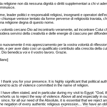
 religione non dà nessuna dignità o diritti supplementari a chi vi ade
iminuisce.
, leader politici e responsabili religiosi, insegnanti e operatori dell
re chiunque venisse tentato da forme perverse di religiosità traviata, 
una religione degna di questo nome.
volontà cercano Dio ad incontrarlo veramente, ad incontrare Colui che
esidera servirsi della creatività e delle energie di ciascuno per diffond
mo nuovamente il mio apprezzamento per la vostra volontà di riflessio
 e per aver dato così un qualificato contributo alla crescita della cu
 Dio benedica voi e il vostro lavoro. Grazie.
liano]
thank you for your presence. It is highly significant that political auth
nd to acts of violence committed in the name of religion.
I have often stated, and in particular during my visit to Egypt: “God, th
horts us to reject the way of violence. Above all and especially in our
 since, for all our need of the Absolute, it is essential that we reject a
s the negation of every authentic religious expression… We have an ob