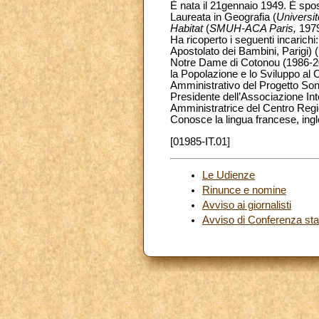
È nata il 21gennaio 1949. È sposa
Laureata in Geografia (
Universit
Habitat
(
SMUH-ACA Paris,
1979
Ha ricoperto i seguenti incaric
Apostolato dei Bambini, Parigi) (
Notre Dame di Cotonou (1986-20
la Popolazione e lo Sviluppo al 
Amministrativo del Progetto Song
Presidente dell’Associazione Inte
Amministratrice del Centro Regi
Conosce la lingua francese, ing
[01985-IT.01]
Le Udienze
Rinunce e nomine
Avviso ai giornalisti
Avviso di Conferenza s