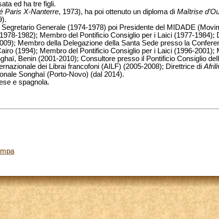
ta ed ha tre figli.
é Paris X-Nanterre
, 1973), ha poi ottenuto un diploma di
Maîtrise d’O
).
hi: Segretario Generale (1974-1978) poi Presidente del MIDADE (Movim
1978-1982); Membro del Pontificio Consiglio per i Laici (1977-1984); Di
09); Membro della Delegazione della Santa Sede presso la Conferenz
Cairo (1994); Membro del Pontificio Consiglio per i Laici (1996-2001)
haï, Benin (2001-2010); Consultore presso il Pontificio Consiglio del
rnazionale dei Librai francofoni (AILF) (2005-2008); Direttrice di
Afril
onale Songhaï (Porto-Novo) (dal 2014).
lese e spagnola.
tampa