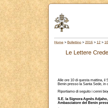
Home
>
Bollettino
>
2016
>
12
>
1
Le Lettere Crede
Alle ore 10 di questa mattina, 
Benin presso la Santa Sede, in o
Riportiamo di seguito i cenni bi
S.E. la Signora Agnès Adjaho,
Ambasciatore del Benin press