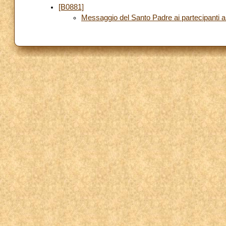
[B0881]
Messaggio del Santo Padre ai partecipanti a