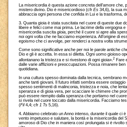
La misericordia è questa azione concreta dell’amore che, p
mistero divino. Dio è misericordioso (cfr
Es
34,6), la sua m
abbraccia ogni persona che confida in Lui e la trasforma, d
3. Quanta gioia è stata suscitata nel cuore di queste due don
libere e felici come mai prima. Le lacrime della vergogna e 
misericordia suscita
gioia
, perché il cuore si apre alla sper
noi ogni volta che ne facciamo esperienza. All’origine di es
egoismo che ci avvolge, per renderci a nostra volta strumen
Come sono significative anche per noi le parole antiche che 
Dio e gli è accetta. In essa si diletta. Ogni uomo gioioso op
2
allontanano la tristezza e si rivestono di ogni gioia».
Fare e
dalle varie afflizioni e preoccupazioni. Possa rimanere ben 
quotidiana.
In una cultura spesso dominata dalla tecnica, sembrano molti
anche tanti giovani. Il futuro infatti sembra essere ostaggi
spesso sentimenti di malinconia, tristezza e noia, che lent
speranza e di gioia vera, per scacciare le chimere che promett
può essere riempito dalla speranza che portiamo nel cuore e
si rivela nel cuore toccato dalla misericordia. Facciamo teso
(
Fil
4,4; cfr
1 Ts
5,16).
4. Abbiamo celebrato un Anno intenso, durante il quale ci 
vento impetuoso e salutare, la bontà e la misericordia del 
amoroso di Dio che in maniera così prolungata si è rivolto 