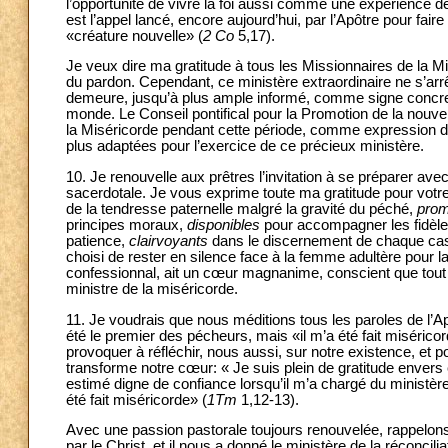
l’opportunité de vivre la foi aussi comme une expérience de
est l’appel lancé, encore aujourd’hui, par l’Apôtre pour fair
«créature nouvelle» (
2 Co
5,17).
Je veux dire ma gratitude à tous les Missionnaires de la Mi
du pardon. Cependant, ce ministère extraordinaire ne s’arrêt
demeure, jusqu’à plus ample informé, comme signe concret q
monde. Le Conseil pontifical pour la Promotion de la nouv
la Miséricorde pendant cette période, comme expression dir
plus adaptées pour l’exercice de ce précieux ministère.
10. Je renouvelle aux prêtres l’invitation à se préparer av
sacerdotale. Je vous exprime toute ma gratitude pour votr
de la tendresse paternelle malgré la gravité du péché,
prom
principes moraux,
disponibles
pour accompagner les fidèles
patience,
clairvoyants
dans le discernement de chaque cas 
choisi de rester en silence face à la femme adultère pour l
confessionnal, ait un cœur magnanime, conscient que tout p
ministre de la miséricorde.
11. Je voudrais que nous méditions tous les paroles de l’Apô
été le premier des pécheurs, mais «il m’a été fait miséricor
provoquer à réfléchir, nous aussi, sur notre existence, et p
transforme notre cœur: « Je suis plein de gratitude envers c
estimé digne de confiance lorsqu’il m’a chargé du ministère
été fait miséricorde» (
1Tm
1,12-13).
Avec une passion pastorale toujours renouvelée, rappelons-
par le Christ, et il nous a donné le ministère de la réconcilia