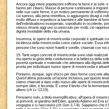
Ancora oggi intere popolazioni soffrono la fame e la sete,
hanno per cibarsi. Masse di persone continuano a migrare da
nelle sue varie forme, è un motivo permanente di sofferenz
cui spesso, alla pena restrittiva, si aggiungono disagi a vol
molto diffuso e impedisce ai bambini e alle bambine di form
dell’individualismo esasperato, soprattutto in occidente, porta
stesso rimane oggi uno sconosciuto per molti; ciò rappresen
dignità inviolabile della vita umana.
Insomma, le opere di misericordia corporale e spirituale costi
incidenza della misericordia come
valore sociale
. Essa infa
persone che sono nostri fratelli e sorelle, chiamati con noi a
19. Tanti segni concreti di misericordia sono stati realizza
riscoperto la gioia della condivisione e la bellezza della s
povertà spirituale e materiale che attentano alla dignità d
pronta per individuare nuove opere di misericordia e attua
Poniamo, dunque, ogni sforzo per dare forme concrete alla c
Quest’ultima possiede un’azione inclusiva, per questo tende
siamo chiamati a dare volto nuovo alle opere di misericord
sempre oltre, è feconda. È come il lievito che fa fermentare
albero (cfr
Lc
13,19).
Pensiamo solo, a titolo esemplificativo, all’opera di miseri
ai primordi, al giardino dell’Eden, quando Adamo ed Eva sco
vergogna e si nascosero (cfr
Gen
3,7-8). Sappiamo che il Si
pelle e li vestì» (
Gen
3,21). La vergogna viene superata e la 