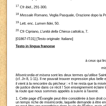
17
Cfr
ibid
., 291-300.
18
Messale Romano
, Veglia Pasquale, Orazione dopo la P
19
Lett. enc.
Lumen fidei
, 50.
20
Cfr Cipriano,
L’unità della Chiesa cattolica
, 7.
[01867-IT.01] [Testo originale: Italiano]
Testo in lingua francese
à ceux qui lir
mis
Misericordia et misera
sont les deux termes qu’utilise Sain
(cf.
Jn
8, 1-11). Il ne pouvait trouver expression plus belle
il vient à la rencontre du pécheur : « Il ne resta que la mi
de justice divine dans ce récit ! Son enseignement éclaire 
la route que nous sommes appelés à suivre à l’avenir.
1. Cette page d’Évangile peut être considérée à bon droit
un temps riche de miséricorde, laquelle demande à être e
ne peut être une parenthèse dans la vie de l’Église, mais el