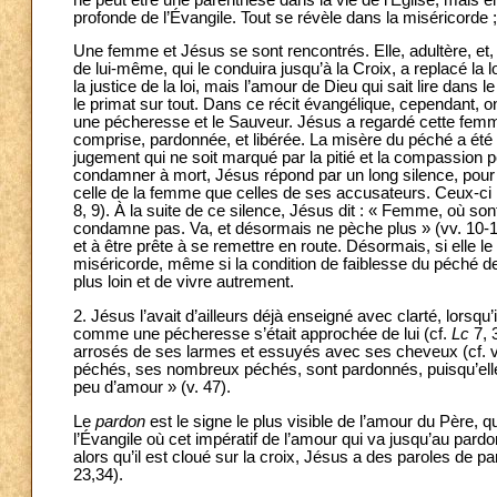
profonde de l’Évangile. Tout se révèle dans la miséricorde 
Une femme et Jésus se sont rencontrés. Elle, adultère, et, se
de lui-même, qui le conduira jusqu’à la Croix, a replacé la lo
la justice de la loi, mais l’amour de Dieu qui sait lire dans 
le primat sur tout. Dans ce récit évangélique, cependant, 
une pécheresse et le Sauveur. Jésus a regardé cette femme d
comprise, pardonnée, et libérée. La misère du péché a été 
jugement qui ne soit marqué par la pitié et la compassion po
condamner à mort, Jésus répond par un long silence, pour l
celle de la femme que celles de ses accusateurs. Ceux-ci l
8, 9). À la suite de ce silence, Jésus dit : « Femme, où s
condamne pas. Va, et désormais ne pèche plus » (vv. 10-11)
et à être prête à se remettre en route. Désormais, si elle le
miséricorde, même si la condition de faiblesse du péché 
plus loin et de vivre autrement.
2. Jésus l’avait d’ailleurs déjà enseigné avec clarté, lors
comme une pécheresse s’était approchée de lui (cf.
Lc
7, 
arrosés de ses larmes et essuyés avec ses cheveux (cf. v. 
péchés, ses nombreux péchés, sont pardonnés, puisqu’ell
peu d’amour » (v. 47).
Le
pardon
est le signe le plus visible de l’amour du Père, 
l’Évangile où cet impératif de l’amour qui va jusqu’au par
alors qu’il est cloué sur la croix, Jésus a des paroles de pa
23,34).