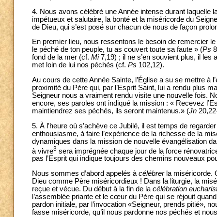
4. Nous avons célébré une Année intense durant laquelle l
impétueux et salutaire, la bonté et la miséricorde du Seig
de Dieu, qui s’est posé sur chacun de nous de façon prolon
En premier lieu, nous ressentons le besoin de remercier le S
le péché de ton peuple, tu as couvert toute sa faute » (
Ps
8
fond de la mer (cf.
Mi
7,19) ; il ne s’en souvient plus, il les a
met loin de lui nos péchés (cf.
Ps
102,12).
Au cours de cette Année Sainte, l’Église a su se mettre à l’é
proximité du Père qui, par l’Esprit Saint, lui a rendu plus 
Seigneur nous a vraiment rendu visite une nouvelle fois. No
encore, ses paroles ont indiqué la mission : « Recevez l’Es
maintiendrez ses péchés, ils seront maintenus.» (
Jn
20,22-
5. À l’heure où s’achève ce Jubilé, il est temps de regarde
enthousiasme, à faire l’expérience de la richesse de la mi
dynamiques dans la mission de nouvelle évangélisation d
3
à vivre
sera imprégnée chaque jour de la force rénovatrice 
pas l’Esprit qui indique toujours des chemins nouveaux pou
Nous sommes d’abord appelés à
célébrer
la miséricorde. 
Dieu comme Père miséricordieux ! Dans la liturgie, la misé
reçue et vécue. Du début à la fin de la
célébration eucharis
l’assemblée priante et le cœur du Père qui se réjouit qua
pardon initiale, par l’invocation «Seigneur, prends pitié
fasse miséricorde, qu’il nous pardonne nos péchés et nous