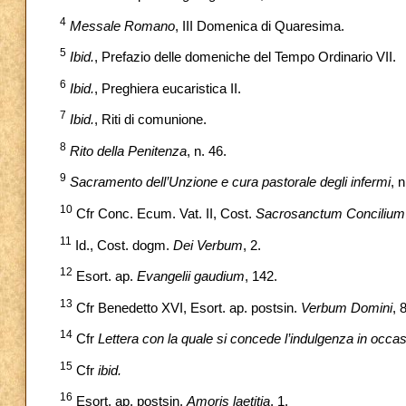
4
Messale Romano
, III Domenica di Quaresima.
5
Ibid.
, Prefazio delle domeniche del Tempo Ordinario VII.
6
Ibid.
, Preghiera eucaristica II.
7
Ibid.
, Riti di comunione.
8
Rito della Penitenza
, n. 46.
9
Sacramento dell’Unzione e cura pastorale degli infermi
, n
10
Cfr Conc. Ecum. Vat. II, Cost.
Sacrosanctum Concilium
11
Id., Cost. dogm.
Dei Verbum
, 2.
12
Esort. ap.
Evangelii gaudium
, 142.
13
Cfr Benedetto XVI, Esort. ap. postsin.
Verbum Domini
, 
14
Cfr
Lettera con la quale si concede l’indulgenza in occas
15
Cfr
ibid.
16
Esort. ap. postsin.
Amoris laetitia
, 1.