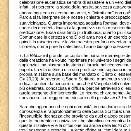
celebrazione eucaristica sembra di assistere a un vero dialo
infatti, si ripercorre la storia della nostra salvezza attrav
1
ancora oggi con noi come ad amici, si “intrattiene” con noi
Parola si fa interprete delle nostre richieste e preoccupa
sua vicinanza. Quanta importanza acquista l’
omelia
, dove 
cuore dei credenti dinanzi alla grandezza della misericordi
predicazione. Essa sarà tanto più fruttuosa, quanto più il 
Comunicare la certezza che Dio ci ama non è un esercizio re
quindi, la misericordia è la via maestra per farla diventare
L’omelia, come pure la catechesi, hanno bisogno di essere 
7. La
Bibbia
è il grande racconto che narra le meraviglie del
dalla creazione ha voluto imprimere nell’universo i segni del 
sapienziali, ha plasmato la storia di Israele nel riconoscime
popolo. La vita di Gesù e la sua predicazione segnano in m
propria missione sulla base del mandato di Cristo di esser
Gv
20,23). Attraverso la Sacra Scrittura, mantenuta viva dal
indica i sentieri da percorrere, perché il Vangelo della salv
più celebrata, conosciuta e diffusa, perché attraverso di
quella sorgente di misericordia. Lo ricorda chiaramente l’Apo
convincere, correggere ed educare nella giustizia» (
2 Tm
3
Sarebbe opportuno che ogni comunità, in una domenica dell’A
conoscenza e l’approfondimento della Sacra Scrittura: una
l’inesauribile ricchezza che proviene da quel dialogo costan
questo momento con iniziative che stimolino i credenti ad e
queste iniziative vi è la diffusione più ampia della
lectio divi
trovi sostegno e crescita. La
lectio divina
sui temi della mi