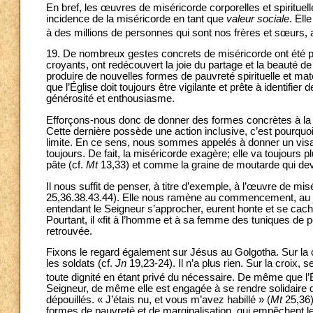
En bref, les œuvres de miséricorde corporelles et spirituell
incidence de la miséricorde en tant que
valeur sociale
. Ell
à des millions de personnes qui sont nos frères et sœurs, 
19. De nombreux gestes concrets de miséricorde ont été 
croyants, ont redécouvert la joie du partage et la beauté de
produire de nouvelles formes de pauvreté spirituelle et maté
que l’Église doit toujours être vigilante et prête à identif
générosité et enthousiasme.
Efforçons-nous donc de donner des formes concrètes à la 
Cette dernière possède une action inclusive, c’est pourquoi
limite. En ce sens, nous sommes appelés à donner un vi
toujours. De fait, la miséricorde exagère; elle va toujours pl
pâte (cf.
Mt
13,33) et comme la graine de moutarde qui devi
Il nous suffit de penser, à titre d’exemple, à l’œuvre de mi
25,36.38.43.44). Elle nous ramène au commencement, au jar
entendant le Seigneur s’approcher, eurent honte et se cach
Pourtant, il «fit à l’homme et à sa femme des tuniques de pe
retrouvée.
Fixons le regard également sur Jésus au Golgotha. Sur la cro
les soldats (cf.
Jn
19,23-24). Il n’a plus rien. Sur la croix,
toute dignité en étant privé du nécessaire. De même que l’É
Seigneur, de même elle est engagée à se rendre solidaire de t
dépouillés. « J’étais nu, et vous m’avez habillé » (
Mt
25,36)
formes de pauvreté et de marginalisation, qui empêchent 