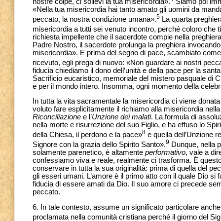
nostre colpe, ci sollevi la tua misericordia».
Siamo poi imme
«Nella tua misericordia hai tanto amato gli uomini da manda
5
peccato, la nostra condizione umana».
La quarta preghiera 
misericordia a tutti sei venuto incontro, perché coloro che t
richiesta impellente che il sacerdote compie nella preghiera 
Padre Nostro, il sacerdote prolunga la preghiera invocando l
misericordia». E prima del segno di pace, scambiato come e
ricevuto, egli prega di nuovo: «Non guardare ai nostri pecca
fiducia chiediamo il dono dell’unità e della pace per la san
Sacrificio eucaristico, memoriale del mistero pasquale di C
e per il mondo intero. Insomma, ogni momento della celebraz
In tutta la vita sacramentale la misericordia ci viene dona
voluto fare esplicitamente il richiamo alla misericordia nell
Riconciliazione
e l’
Unzione dei malati
. La formula di assolu
nella morte e risurrezione del suo Figlio, e ha effuso lo Spi
8
della Chiesa, il perdono e la pace»
e quella dell’Unzione re
9
Signore con la grazia dello Spirito Santo».
Dunque, nella pr
solamente parenetico, è altamente
performativo
, vale a di
confessiamo viva e reale, realmente ci trasforma. È quest
conservare in tutta la sua originalità: prima di quella del 
gli esseri umani. L’amore è il primo atto con il quale Dio si
fiducia di essere amati da Dio. Il suo amore ci precede s
peccato.
6. In tale contesto, assume un significato particolare anche 
proclamata nella comunità cristiana perché il giorno del Si