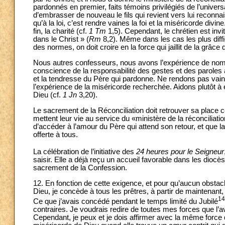
pardonnés en premier, faits témoins privilégiés de l’univer
d’embrasser de nouveau le fils qui revient vers lui reconn
qu’à la loi, c’est rendre vaines la foi et la miséricorde divin
fin, la charité (cf.
1 Tm
1,5). Cependant, le chrétien est invit
dans le Christ » (
Rm
8,2). Même dans les cas les plus diffic
des normes, on doit croire en la force qui jaillit de la grâce 
Nous autres confesseurs, nous avons l’expérience de no
conscience de la responsabilité des gestes et des paroles a
et la tendresse du Père qui pardonne. Ne rendons pas va
l’expérience de la miséricorde recherchée. Aidons plutôt à 
Dieu (cf.
1 Jn
3,20).
Le sacrement de la Réconciliation doit retrouver sa place ce
mettent leur vie au service du «ministère de la réconciliatio
d’accéder à l’amour du Père qui attend son retour, et que la p
offerte à tous.
La célébration de l’initiative des
24 heures pour le Seigneur
saisir. Elle a déjà reçu un accueil favorable dans les dioc
sacrement de la Confession.
12. En fonction de cette exigence, et pour qu’aucun obstacl
Dieu, je concède à tous les prêtres, à partir de maintenant,
14
Ce que j’avais concédé pendant le temps limité du Jubilé
contraires. Je voudrais redire de toutes mes forces que l’a
Cependant, je peux et je dois affirmer avec la même force q