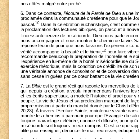
nos côtés malgré notre péché.
6. Dans ce contexte,
l’écoute de la Parole de Dieu
a une im
proclamée dans la communauté chrétienne pour que le Jour
10
pascal.
Dans la célébration eucharistique, c’est comme si 
la proclamation des lectures bibliques, on parcourt à nouveau
l’incessante œuvre de miséricorde. Dieu nous parle encore
nous accompagner et nous montrer le chemin de la vie. Sa 
réponse féconde pour que nous fassions l’expérience concr
12
vérité accompagne la beauté et le bien»,
pour faire vibre
recommande beaucoup la préparation de l’homélie et le soin 
l’expérience en lui-même de la bonté miséricordieuse du S
exercice rhétorique, mais la condition de crédibilité de son
une véritable annonce de consolation et de conversion dans
sans cesse irriguées par ce cœur battant de la vie chrétie
7. La
Bible
est le grand récit qui raconte les merveilles d
qui, depuis la création, a voulu imprimer dans l’univers les
et les écrits sapientiaux, a modelé l’histoire d’Israël pour y
peuple. La vie de Jésus et sa prédication marquent de faç
propre mission à partir du mandat donné par le Christ d’êt
20,23). À travers l’Écriture Sainte, maintenue vivante dans l
montre les chemins à parcourir pour que l’Évangile du salu
toujours davantage célébrée, connue et diffusée, pour qu’à t
miséricorde soit toujours mieux compris. C’est ce que rappell
utile pour enseigner, dénoncer le mal, redresser, éduquer da