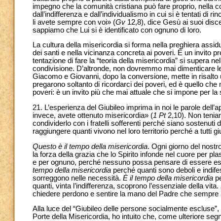
impegno che la comunità cristiana può fare proprio, nella
dall’indifferenza e dall’individualismo in cui si è tentati d
li avete sempre con voi» (
Gv
12,8), dice Gesù ai suoi disc
sappiamo che Lui si è identificato con ognuno di loro.
La cultura della misericordia si forma nella preghiera assidua,
dei santi e nella vicinanza concreta ai poveri. È un invito
tentazione di fare la “teoria della misericordia” si supera ne
condivisione. D’altronde, non dovremmo mai dimenticare le 
Giacomo e Giovanni, dopo la conversione, mette in risalto un
pregarono soltanto di ricordarci dei poveri, ed è quello che
poveri: è un invito più che mai attuale che si impone per l
21. L’esperienza del Giubileo imprima in noi le parole dell’
invece, avete ottenuto misericordia» (
1 Pt
2,10). Non tenia
condividerlo con i fratelli sofferenti perché siano sostenuti
raggiungere quanti vivono nel loro territorio perché a tutti 
Questo è il tempo della misericordia
. Ogni giorno del nost
la forza della grazia che lo Spirito infonde nel cuore per 
e per ognuno, perché nessuno possa pensare di essere estr
tempo della misericordia
perché quanti sono deboli e indifesi
sorreggono nelle necessità.
È il tempo della misericordia
pe
quanti, vinta l’indifferenza, scoprono l’essenziale della vita.
chiedere perdono e sentire la mano del Padre che sempre a
Alla luce del “Giubileo delle persone socialmente escluse”, 
Porte della Misericordia, ho intuito che, come ulteriore se