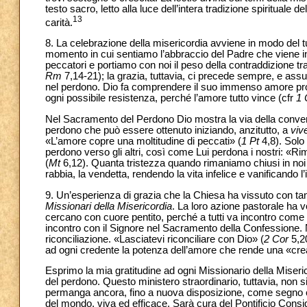
testo sacro, letto alla luce dell’intera tradizione spiritual
13
carità.
8. La celebrazione della misericordia avviene in modo del tu
momento in cui sentiamo l’abbraccio del Padre che viene inco
peccatori e portiamo con noi il peso della contraddizione 
Rm
7,14-21); la grazia, tuttavia, ci precede sempre, e assum
nel perdono. Dio fa comprendere il suo immenso amore propr
ogni possibile resistenza, perché l’amore tutto vince (cfr
1 
Nel Sacramento del Perdono Dio mostra la via della convers
perdono che può essere ottenuto iniziando, anzitutto, a
vive
«L’amore copre una moltitudine di peccati» (
1 Pt
4,8). Solo
perdono verso gli altri, così come Lui perdona i nostri: «Rime
(
Mt
6,12). Quanta tristezza quando rimaniamo chiusi in noi 
rabbia, la vendetta, rendendo la vita infelice e vanificando 
9. Un’esperienza di grazia che la Chiesa ha vissuto con tant
Missionari della Misericordia
. La loro azione pastorale ha 
cercano con cuore pentito, perché a tutti va incontro come 
incontro con il Signore nel Sacramento della Confessione. 
riconciliazione. «Lasciatevi riconciliare con Dio» (
2 Cor
5,20
ad ogni credente la potenza dell’amore che rende una «cre
Esprimo la mia gratitudine ad ogni Missionario della Miseric
del perdono. Questo ministero straordinario, tuttavia, non s
permanga ancora, fino a nuova disposizione, come segno con
del mondo, viva ed efficace. Sarà cura del Pontificio Cons