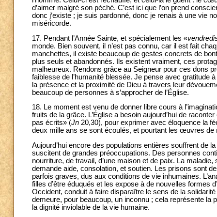
l’homme. Celui-ci est réchauffé, et celui-là le guérit : le c
d’aimer malgré son péché. C’est ici que l’on prend conscie
donc j’existe ; je suis pardonné, donc je renais à une vie no
miséricorde.
17. Pendant l’Année Sainte, et spécialement les «
vendredis
monde. Bien souvent, il n’est pas connu, car il est fait cha
manchettes, il existe beaucoup de gestes concrets de bonté 
plus seuls et abandonnés. Ils existent vraiment, ces protago
malheureux. Rendons grâce au Seigneur pour ces dons précie
faiblesse de l’humanité blessée. Je pense avec gratitude à 
la présence et la proximité de Dieu à travers leur dévouem
beaucoup de personnes à s’approcher de l’Église.
18. Le moment est venu de donner libre cours à l’imaginat
fruits de la grâce. L’Église a besoin aujourd’hui de racon
pas écrits» (
Jn
20,30), pour exprimer avec éloquence la féc
deux mille ans se sont écoulés, et pourtant les œuvres de m
Aujourd’hui encore des populations entières souffrent de la
suscitent de grandes préoccupations. Des personnes contin
nourriture, de travail, d’une maison et de paix. La maladie
demande aide, consolation, et soutien. Les prisons sont d
parfois graves, dus aux conditions de vie inhumaines. L’an
filles d’être éduqués et les expose à de nouvelles formes d
Occident, conduit à faire disparaître le sens de la solidarit
demeure, pour beaucoup, un inconnu ; cela représente la pl
la dignité inviolable de la vie humaine.