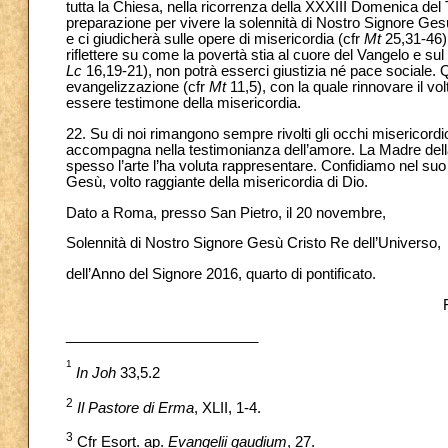
tutta la Chiesa, nella ricorrenza della XXXIII Domenica del
preparazione per vivere la solennità di Nostro Signore Gesù C
e ci giudicherà sulle opere di misericordia (cfr
Mt
25,31-46).
riflettere su come la povertà stia al cuore del Vangelo e sul
Lc
16,19-21), non potrà esserci giustizia né pace sociale.
evangelizzazione (cfr
Mt
11,5), con la quale rinnovare il v
essere testimone della misericordia.
22. Su di noi rimangono sempre rivolti gli occhi misericordi
accompagna nella testimonianza dell’amore. La Madre della 
spesso l’arte l’ha voluta rappresentare. Confidiamo nel su
Gesù, volto raggiante della misericordia di Dio.
Dato a Roma, presso San Pietro, il 20 novembre,
Solennità di Nostro Signore Gesù Cristo Re dell’Universo,
dell’Anno del Signore 2016, quarto di pontificato.
________________________
1
In Joh
33,5.2
2
Il Pastore di Erma
, XLII, 1-4.
3
Cfr Esort. ap.
Evangelii gaudium
, 27.