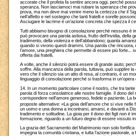
accorate che il profeta fa sentire ancora oggi, perché poss
speranza. Non lasciamoci mai rubare la speranza che provi
prova, ma non deve mai venire meno la certezza che il Sig
nell’affetto e nel sostegno che tanti fratelli e sorelle posson
Asciugare le lacrime è un’azione concreta che spezza il cer
Tutti abbiamo bisogno di consolazione perché nessuno è im
può provocare una parola astiosa, frutto dell’invidia, della
tradimento, della violenza e dell’abbandono; quanta amarez
quando si vivono questi drammi. Una parola che rincuora, 
l’amore, una preghiera che permette di essere più forte... s
offerta dai fratelli.
A volte, anche il
silenzio
potrà essere di grande aiuto; perché
soffre. Alla mancanza della parola, tuttavia, può supplire 
vero che il silenzio sia un atto di resa, al contrario, è un 
linguaggio di consolazione perché si trasforma in un’opera c
14. In un momento particolare come il nostro, che tra tante
parola di forza consolatrice alle nostre famiglie. Il dono de
corrispondere nell’amore generoso, fedele e paziente. La b
proposte alternative: «La gioia dell’amore che si vive nelle f
un uomo e una donna a incontrarsi, amarsi, e davanti a Dio
tradimento e solitudine. La gioia per il dono dei figli non è 
formazione, riguardo a un futuro degno di essere vissuto 
La grazia del Sacramento del Matrimonio non solo fortifica l
impegna la comunità cristiana, e tutta l’azione pastorale, a