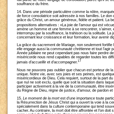
souffrance du frère.
14. Dans une période particulière comme la nôtre, marquée pa
de force consolatrice soit adressée à nos familles. Le don
grâce du Christ, un amour généreux, fidèle et patient. La b
propositions alternatives : «La joie de l’amour qui est vécue 
amène un homme et une femme à se rencontrer, s’aimer, et 
interrompu par la souffrance, la trahison ou la solitude. L
concernant leur croissance et leur formation, leur avenir d
La grâce du sacrement de Mariage, non seulement fortifie la f
elle engage aussi la communauté chrétienne et tout l’agir p
Année jubilaire ne peut cependant pas nous faire perdre de v
miséricorde nous rend capables de regarder toutes les diffi
17
jamais d’accueillir et d’accompagner.
Nous ne pouvons pas oublier que chacun est porteur de la r
unique. Notre vie, avec ses joies et ses peines, est quelqu
miséricordieux de Dieu. Cela requiert, surtout de la part du 
que nul ne soit exclu, quelle que soit la situation dans laquel
participer activement à la vie de la communauté, être insé
du Règne de Dieu, règne de justice, d’amour, de pardon et
15.
Le moment de la mort
est d’une importance toute partic
la Résurrection de Jésus Christ qui a ouvert la voie à la cer
spécialement dans la culture contemporaine qui tend souvent
cacher. Au contraire, la mort doit être affrontée et l’on do