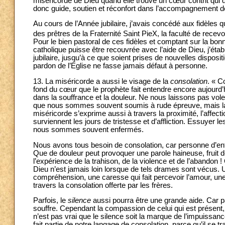
miséricorde de Dieu quand elle trouve un cœur contrit qui
donc guide, soutien et réconfort dans l’accompagnement des
Au cours de l’Année jubilaire, j’avais concédé aux fidèles 
des prêtres de la Fraternité Saint PieX, la faculté de recev
Pour le bien pastoral de ces fidèles et comptant sur la bon
catholique puisse être recouvrée avec l’aide de Dieu, j’étab
jubilaire, jusqu’à ce que soient prises de nouvelles disposit
pardon de l’Église ne fasse jamais défaut à personne.
13. La miséricorde a aussi le visage de la
consolation
. « C
fond du cœur que le prophète fait entendre encore aujourd’
dans la souffrance et la douleur. Ne nous laissons pas voler 
que nous sommes souvent soumis à rude épreuve, mais la c
miséricorde s’exprime aussi à travers la proximité, l’affect
surviennent les jours de tristesse et d’affliction. Essuyer l
nous sommes souvent enfermés.
Nous avons tous besoin de consolation, car personne d’en
Que de douleur peut provoquer une parole haineuse, fruit de 
l’expérience de la trahison, de la violence et de l’aband
Dieu n’est jamais loin lorsque de tels drames sont vécus. 
compréhension, une caresse qui fait percevoir l’amour, une
travers la consolation offerte par les frères.
Parfois, le
silence
aussi pourra être une grande aide. Car pa
souffre. Cependant la compassion de celui qui est présent, 
n’est pas vrai que le silence soit la marque de l’impuissanc
fait partie de notre langage de consolation, parce qu’il se 