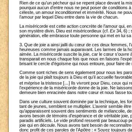
Rien de ce qu’un pécheur qui se repent place devant la mis
pourquoi aucun d’entre nous ne peut poser de conditions à
céleste, un amour inconditionnel et immérité. Nous ne pouvo
l’amour par lequel Dieu entre dans la vie de chacun.
La miséricorde est cette action concrète de l’amour qui, en
son mystère divin. Dieu est miséricordieux (cf.
Ex
34, 6) ;
génération, elle embrasse toute personne qui met en lui sa 
3. Que de joie a ainsi jailli du cœur de ces deux femmes, l’a
heureuses comme jamais auparavant. Les larmes de la honte
aimée. La miséricorde suscite la
joie
, car le cœur s’ouvre à
transparait en nous chaque fois que nous en faisons l’expér
brisant le cercle d’égoïsme qui nous entoure, pour faire de
Comme sont riches de sens également pour nous les paroles
de la joie qui plaît toujours à Dieu et qu'il accueille favor
et méprise la tristesse […] Ils vivront pour Dieu, ceux qui rej
l’expérience de la miséricorde donne de la joie. Ne laissons
demeure bien enracinée dans notre cœur et nous fasse touj
Dans une culture souvent dominée par la technique, les for
tant de jeunes, semblent se multiplier. L’avenir semble être l
qu’apparaissent souvent des sentiments de mélancolie, de 
avons besoin de témoins d’espérance et de véritable joie, 
paradis artificiels. Le vide profond ressenti par beaucoup 
joie qui en découle. Nous avons tant besoin de reconnaître 
donc profit de ces paroles de l’Apôtre : « Soyez toujours da