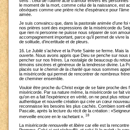
sens : celui de l’ultime acte d’amour envers les personnes 
le moment de la mort, comme celui de la naissance, est a
obsèques
comme une prière riche d’espérance pour l’âme d
aimée.
Je suis convaincu que, dans la pastorale animée d’une foi vi
nos prières sont des expressions de la miséricorde du Se
que rien ni personne ne puisse nous séparer de son amour
accompagnement important, parce qu’il permet de vivre la
de solitude, d’incertitude et de pleurs.
16. Le Jubilé s’achève et la Porte Sainte se ferme. Mais l
ouverte. Nous avons appris que Dieu se penche sur nous 
pencher sur nos frères. La nostalgie de beaucoup du retour
témoins sincères et généreux de la tendresse divine. La Po
placés sur le
chemin de la charité
que nous sommes appelés 
la miséricorde qui permet de rencontrer de nombreux frères
de cheminer ensemble.
Vouloir être proche du Christ exige de se faire proche des 
miséricorde. Par sa nature même, la miséricorde se fait vis
qu’on en a fait l’expérience en vérité, on ne peut plus retou
authentique et nouvelle création qui crée un cœur nouveau, c
reconnaisse les besoins les plus cachés. Combien sont-elles
Pascale, après la lecture du récit de la création : «Seigneur
18
merveille encore en le rachetant ».
La miséricorde
renouvelle
et
libère
car elle est la rencontre