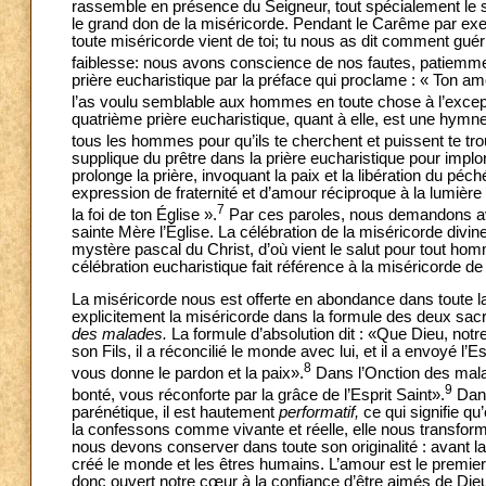
rassemble en présence du Seigneur, tout spécialement le sai
le grand don de la miséricorde. Pendant le Carême par exem
toute miséricorde vient de toi; tu nous as dit comment guéri
faiblesse: nous avons conscience de nos fautes, patiemm
prière eucharistique par la préface qui proclame : « Ton 
l’as voulu semblable aux hommes en toute chose à l’excepti
quatrième prière eucharistique, quant à elle, est une hymn
tous les hommes pour qu’ils te cherchent et puissent te tr
supplique du prêtre dans la prière eucharistique pour implorer
prolonge la prière, invoquant la paix et la libération du p
expression de fraternité et d’amour réciproque à la lumièr
7
la foi de ton Église ».
Par ces paroles, nous demandons avec
sainte Mère l’Église. La célébration de la miséricorde divi
mystère pascal du Christ, d’où vient le salut pour tout hom
célébration eucharistique fait référence à la miséricorde de
La miséricorde nous est offerte en abondance dans toute la 
explicitement la miséricorde dans la formule des deux sac
des malades.
La formule d’absolution dit : «Que Dieu, notr
son Fils, il a réconcilié le monde avec lui, et il a envoyé l’E
8
vous donne le pardon et la paix».
Dans l’Onction des malad
9
bonté, vous réconforte par la grâce de l’Esprit Saint».
Dans
parénétique, il est hautement
performatif,
ce qui signifie qu
la confessons comme vivante et réelle, elle nous transfor
nous devons conserver dans toute son originalité : avant l
créé le monde et les êtres humains. L’amour est le premier 
donc ouvert notre cœur à la confiance d’être aimés de D