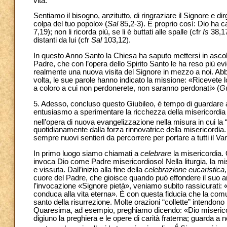
vita.
Sentiamo il bisogno, anzitutto, di ringraziare il Signore e di
colpa del tuo popolo» (
Sal
85,2-3). È proprio così: Dio ha ca
7,19); non li ricorda più, se li è buttati alle spalle (cfr
Is
38,17
distanti da lui (cfr
Sal
103,12).
In questo Anno Santo la Chiesa ha saputo mettersi in ascol
Padre, che con l’opera dello Spirito Santo le ha reso più ev
realmente una nuova visita del Signore in mezzo a noi. Abbi
volta, le sue parole hanno indicato la missione: «Ricevete l
a coloro a cui non perdonerete, non saranno perdonati» (
G
5. Adesso, concluso questo Giubileo, è tempo di guardare 
entusiasmo a sperimentare la ricchezza della misericordia
nell’opera di nuova evangelizzazione nella misura in cui l
quotidianamente dalla forza rinnovatrice della misericordia.
sempre nuovi sentieri da percorrere per portare a tutti il V
In primo luogo siamo chiamati a
celebrare
la misericordia.
invoca Dio come Padre misericordioso! Nella liturgia, la m
e vissuta. Dall’inizio alla fine della
celebrazione eucaristica
cuore del Padre, che gioisce quando può effondere il suo a
l’invocazione «Signore pietà», veniamo subito rassicurati: «
conduca alla vita eterna». È con questa fiducia che la comu
santo della risurrezione. Molte orazioni “collette” intendono
Quaresima, ad esempio, preghiamo dicendo: «Dio misericordi
digiuno la preghiera e le opere di carità fraterna; guarda a
4