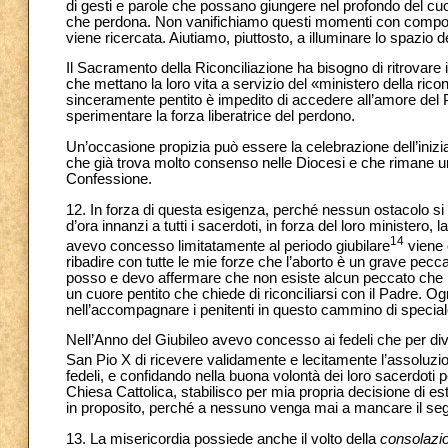
di gesti e parole che possano giungere nel profondo del cuo
che perdona. Non vanifichiamo questi momenti con comport
viene ricercata. Aiutiamo, piuttosto, a illuminare lo spazio 
Il Sacramento della Riconciliazione ha bisogno di ritrovare i
che mettano la loro vita a servizio del «ministero della ricon
sinceramente pentito è impedito di accedere all’amore del Padr
sperimentare la forza liberatrice del perdono.
Un’occasione propizia può essere la celebrazione dell’inizi
che già trova molto consenso nelle Diocesi e che rimane un
Confessione.
12. In forza di questa esigenza, perché nessun ostacolo si i
d’ora innanzi a tutti i sacerdoti, in forza del loro ministero
14
avevo concesso limitatamente al periodo giubilare
viene 
ribadire con tutte le mie forze che l’aborto è un grave pecca
posso e devo affermare che non esiste alcun peccato che l
un cuore pentito che chiede di riconciliarsi con il Padre. O
nell’accompagnare i penitenti in questo cammino di speciale
Nell’Anno del Giubileo avevo concesso ai fedeli che per dive
San Pio X di ricevere validamente e lecitamente l’assoluzi
fedeli, e confidando nella buona volontà dei loro sacerdoti 
Chiesa Cattolica, stabilisco per mia propria decisione di est
in proposito, perché a nessuno venga mai a mancare il segn
13. La misericordia possiede anche il volto della
consolazi