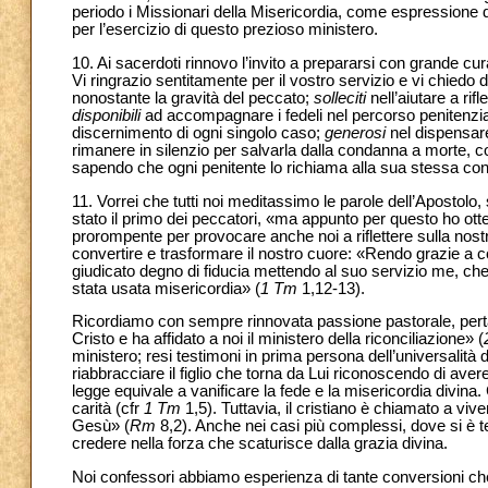
periodo i Missionari della Misericordia, come espressione di
per l’esercizio di questo prezioso ministero.
10. Ai sacerdoti rinnovo l’invito a prepararsi con grande c
Vi ringrazio sentitamente per il vostro servizio e vi chiedo 
nonostante la gravità del peccato;
solleciti
nell’aiutare a r
disponibili
ad accompagnare i fedeli nel percorso penitenzi
discernimento di ogni singolo caso;
generosi
nel dispensare
rimanere in silenzio per salvarla dalla condanna a morte, 
sapendo che ogni penitente lo richiama alla sua stessa con
11. Vorrei che tutti noi meditassimo le parole dell’Apostolo,
stato il primo dei peccatori, «ma appunto per questo ho ott
prorompente per provocare anche noi a riflettere sulla nost
convertire e trasformare il nostro cuore: «Rendo grazie a c
giudicato degno di fiducia mettendo al suo servizio me, c
stata usata misericordia» (
1 Tm
1,12-13).
Ricordiamo con sempre rinnovata passione pastorale, pertant
Cristo e ha affidato a noi il ministero della riconciliazione» (
ministero; resi testimoni in prima persona dell’universalit
riabbracciare il figlio che torna da Lui riconoscendo di ave
legge equivale a vanificare la fede e la misericordia divina.
carità (cfr
1 Tm
1,5). Tuttavia, il cristiano è chiamato a vive
Gesù» (
Rm
8,2). Anche nei casi più complessi, dove si è te
credere nella forza che scaturisce dalla grazia divina.
Noi confessori abbiamo esperienza di tante conversioni che 