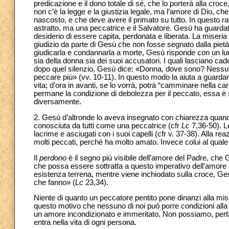
predicazione e il dono totale di sé, che lo porterà alla croce
non c’è la legge e la giustizia legale, ma l’amore di Dio, c
nascosto, e che deve avere il primato su tutto. In questo rac
astratto, ma una peccatrice e il Salvatore. Gesù ha guardato
desiderio di essere capita, perdonata e liberata. La miseria
giudizio da parte di Gesù che non fosse segnato dalla pietà
giudicarla e condannarla a morte, Gesù risponde con un lun
sia della donna sia dei suoi accusatori. I quali lasciano ca
dopo quel silenzio, Gesù dice: «Donna, dove sono? Nessuno
peccare più» (vv. 10-11). In questo modo la aiuta a guardar
vita; d’ora in avanti, se lo vorrà, potrà “camminare nella car
permane la condizione di debolezza per il peccato, essa è 
diversamente.
2. Gesù d’altronde lo aveva insegnato con chiarezza quando,
conosciuta da tutti come una peccatrice (cfr
Lc
7,36-50). L
lacrime e asciugati con i suoi capelli (cfr v. 37-38). Alla r
molti peccati, perché ha molto amato. Invece colui al qual
Il
perdono
è il segno più visibile dell’amore del Padre, che 
che possa essere sottratta a questo imperativo dell’amore 
esistenza terrena, mentre viene inchiodato sulla croce, G
che fanno» (
Lc
23,34).
Niente di quanto un peccatore pentito pone dinanzi alla mi
questo motivo che nessuno di noi può porre condizioni alla
un amore incondizionato e immeritato. Non possiamo, pertanto
entra nella vita di ogni persona.