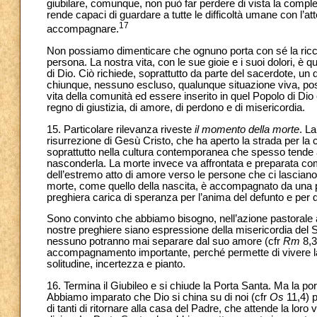
giubilare, comunque, non può far perdere di vista la compless
rende capaci di guardare a tutte le difficoltà umane con l’a
17
accompagnare.
Non possiamo dimenticare che ognuno porta con sé la ricchez
persona. La nostra vita, con le sue gioie e i suoi dolori, è q
di Dio. Ciò richiede, soprattutto da parte del sacerdote, un
chiunque, nessuno escluso, qualunque situazione viva, pos
vita della comunità ed essere inserito in quel Popolo di Di
regno di giustizia, di amore, di perdono e di misericordia.
15. Particolare rilevanza riveste
il momento della
morte
. L
risurrezione di Gesù Cristo, che ha aperto la strada per la 
soprattutto nella cultura contemporanea che spesso tende a 
nasconderla. La morte invece va affrontata e preparata com
dell’estremo atto di amore verso le persone che ci lasciano e
morte, come quello della nascita, è accompagnato da una p
preghiera carica di speranza per l’anima del defunto e per 
Sono convinto che abbiamo bisogno, nell’azione pastorale an
nostre preghiere siano espressione della misericordia del S
nessuno potranno mai separare dal suo amore (cfr
Rm
8,3
accompagnamento importante, perché permette di vivere la
solitudine, incertezza e pianto.
16. Termina il Giubileo e si chiude la Porta Santa. Ma la p
Abbiamo imparato che Dio si china su di noi (cfr
Os
11,4) p
di tanti di ritornare alla casa del Padre, che attende la lor