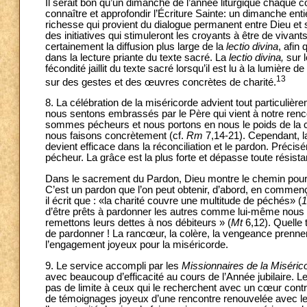
Il serait bon qu’un dimanche de l’année liturgique chaque
connaître et approfondir l’Écriture Sainte: un dimanche en
richesse qui provient du dialogue permanent entre Dieu et
des initiatives qui stimuleront les croyants à être de vivant
certainement la diffusion plus large de la
lectio divina
, afin
dans la lecture priante du texte sacré. La
lectio divina,
sur 
fécondité jaillit du texte sacré lorsqu’il est lu à la lumière d
13
sur des gestes et des œuvres concrètes de charité.
8. La célébration de la miséricorde advient tout particuliè
nous sentons embrassés par le Père qui vient à notre renc
sommes pécheurs et nous portons en nous le poids de la con
nous faisons concrètement (cf.
Rm
7,14-21). Cependant, la
devient efficace dans la réconciliation et le pardon. Préc
pécheur. La grâce est la plus forte et dépasse toute résist
Dans le sacrement du Pardon, Dieu montre le chemin pour re
C’est un pardon que l’on peut obtenir, d’abord, en commen
il écrit que : «la charité couvre une multitude de péchés» (
d’être prêts à pardonner les autres comme lui-même no
remettons leurs dettes à nos débiteurs » (
Mt
6,12). Quelle
de pardonner ! La rancœur, la colère, la vengeance prennen
l’engagement joyeux pour la miséricorde.
9. Le service accompli par les
Missionnaires de la Miséric
avec beaucoup d’efficacité au cours de l’Année jubilaire. L
pas de limite à ceux qui le recherchent avec un cœur contr
de témoignages joyeux d’une rencontre renouvelée avec le