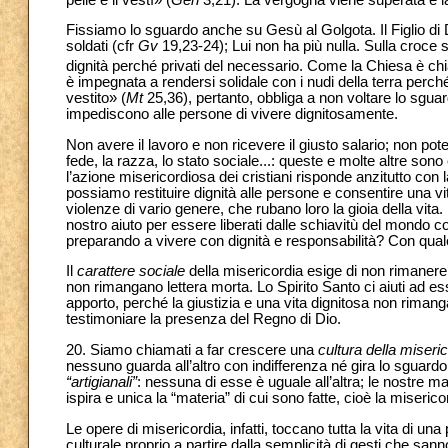
Fissiamo lo sguardo anche su Gesù al Golgota. Il Figlio di D
soldati (cfr
Gv
19,23-24); Lui non ha più nulla. Sulla croce 
dignità perché privati del necessario. Come la Chiesa è chi
è impegnata a rendersi solidale con i nudi della terra perché 
vestito» (
Mt
25,36), pertanto, obbliga a non voltare lo sgua
impediscono alle persone di vivere dignitosamente.
Non avere il lavoro e non ricevere il giusto salario; non po
fede, la razza, lo stato sociale...: queste e molte altre sono 
l’azione misericordiosa dei cristiani risponde anzitutto con l
possiamo restituire dignità alle persone e consentire una
violenze di vario genere, che rubano loro la gioia della vita. 
nostro aiuto per essere liberati dalle schiavitù del mondo
preparando a vivere con dignità e responsabilità? Con quale
Il
carattere sociale
della misericordia esige di non rimanere in
non rimangano lettera morta. Lo Spirito Santo ci aiuti ad ess
apporto, perché la giustizia e una vita dignitosa non riman
testimoniare la presenza del Regno di Dio.
20. Siamo chiamati a far crescere una
cultura della miseri
nessuno guarda all’altro con indifferenza né gira lo sguardo
“artigianali”
: nessuna di esse è uguale all’altra; le nostre 
ispira e unica la “materia” di cui sono fatte, cioè la miser
Le opere di misericordia, infatti, toccano tutta la vita di u
culturale proprio a partire dalla semplicità di gesti che sann