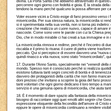
divina. La Porta Santa che abbiamo attraversato in questo
percorrere ogni giorno con fedeltà e gioia. È la strada della 
tendono la mano perché qualcuno la possa afferrare per 
Voler essere vicini a Cristo esige di farsi prossimo verso i 
misericordia. Per sua stessa natura, la misericordia si rend
si è sperimentata nella sua verità, non si torna più indietr
creazione che realizza un cuore nuovo, capace di amare in 
nascoste. Come sono vere le parole con cui la Chiesa prega
Dio, che in modo mirabile ci hai creati a tua immagine e in m
La misericordia
rinnova
e
redime
, perché è l’incontro di du
riscalda e il primo lo risana: il cuore di pietra viene trasfor
peccato. Qui si percepisce di essere davvero una “nuova c
quindi rinasco a vita nuova; sono stato “misericordiato”, qu
17. Durante l’Anno Santo, specialmente nei “
venerdì della 
mondo. Spesso non è conosciuto perché si realizza quotidi
esistono tuttavia tanti segni concreti di bontà e di tenerezza r
davvero dei protagonisti della carità che non fanno mancare l
doni preziosi che invitano a scoprire la gioia del farsi pros
tanti volontari che ogni giorno dedicano il loro tempo a mani
servizio è una genuina opera di misericordia, che aiuta tan
18. È il momento di dare spazio alla fantasia della miserico
bisogno di raccontare oggi quei «molti altri segni» che Ges
espressione eloquente della fecondità dell’amore di Cristo e
eppure le opere di misericordia continuano a rendere visibil