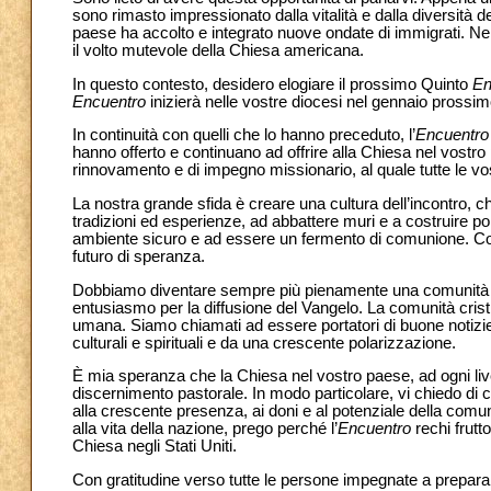
sono rimasto impressionato dalla vitalità e dalla diversità d
paese ha accolto e integrato nuove ondate di immigrati. Nella 
il volto mutevole della Chiesa americana.
In questo contesto, desidero elogiare il prossimo Quinto
En
Encuentro
inizierà nelle vostre diocesi nel gennaio pross
In continuità con quelli che lo hanno preceduto, l’
Encuentro
hanno offerto e continuano ad offrire alla Chiesa nel vostr
rinnovamento e di impegno missionario, al quale tutte le v
La nostra grande sfida è creare una cultura dell’incontro, che
tradizioni ed esperienze, ad abbattere muri e a costruire p
ambiente sicuro e ad essere un fermento di comunione. Comun
futuro di speranza.
Dobbiamo diventare sempre più pienamente una comunità di 
entusiasmo per la diffusione del Vangelo. La comunità cristi
umana. Siamo chiamati ad essere portatori di buone notizie
culturali e spirituali e da una crescente polarizzazione.
È mia speranza che la Chiesa nel vostro paese, ad ogni liv
discernimento pastorale. In modo particolare, vi chiedo di
alla crescente presenza, ai doni e al potenziale della comu
alla vita della nazione, prego perché l’
Encuentro
rechi
frutt
Chiesa negli Stati Uniti.
Con gratitudine verso tutte le persone impegnate a prepara