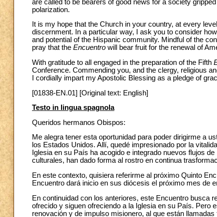
are called to be bearers of good news for a society gripped b
polarization.
It is my hope that the Church in your country, at every lev
discernment. In a particular way, I ask you to consider ho
and potential of the Hispanic community. Mindful of the cont
pray that the
Encuentro
will bear fruit for the renewal of A
With gratitude to all engaged in the preparation of the Fifth
Conference. Commending you, and the clergy, religious and 
I cordially impart my Apostolic Blessing as a pledge of gra
[01838-EN.01] [Original text: English]
Testo in lingua spagnola
Queridos hermanos Obispos:
Me alegra tener esta oportunidad para poder dirigirme a u
los Estados Unidos. Allí, quedé impresionado por la vitalidad
Iglesia en su País ha acogido e integrado nuevos flujos de
culturales, han dado forma al rostro en continua trasformac
En este contexto, quisiera referirme al próximo Quinto En
Encuentro dará inicio en sus diócesis el próximo mes de e
En continuidad con los anteriores, este Encuentro busca r
ofrecido y siguen ofreciendo a la Iglesia en su País. Pe
renovación y de impulso misionero, al que están llamadas t