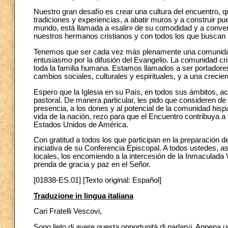
Nuestro gran desafío es crear una cultura del encuentro, q
tradiciones y experiencias, a abatir muros y a construir p
mundo, está llamada a «salir» de su comodidad y a conve
nuestros hermanos cristianos y con todos los que buscan 
Tenemos que ser cada vez más plenamente una comunidad 
entusiasmo por la difusión del Evangelio. La comunidad cri
toda la familia humana. Estamos llamados a ser portadore
cambios sociales, culturales y espirituales, y a una crecien
Espero que la Iglesia en su País, en todos sus ámbitos, a
pastoral. De manera particular, les pido que consideren d
presencia, a los dones y al potencial de la comunidad his
vida de la nación, rezo para que el Encuentro contribuya a 
Estados Unidos de América.
Con gratitud a todos los que participan en la preparación 
iniciativa de su Conferencia Episcopal. A todos ustedes, así 
locales, los encomiendo a la intercesión de la Inmaculada
prenda de gracia y paz en el Señor.
[01838-ES.01] [Texto original: Español]
Traduzione in lingua italiana
Cari Fratelli Vescovi,
Sono lieto di avere questa opportunità di parlarvi. Appena un