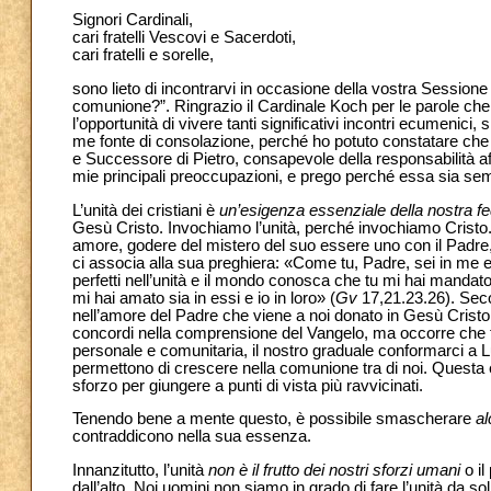
Signori Cardinali,
cari fratelli Vescovi e Sacerdoti,
cari fratelli e sorelle,
sono lieto di incontrarvi in occasione della vostra Sessione P
comunione?”. Ringrazio il Cardinale Koch per le parole che 
l’opportunità di vivere tanti significativi incontri ecumenici
me fonte di consolazione, perché ho potuto constatare che
e Successore di Pietro, consapevole della responsabilità affi
mie principali preoccupazioni, e prego perché essa sia sem
L’unità dei cristiani è
un’esigenza essenziale della nostra f
Gesù Cristo. Invochiamo l’unità, perché invochiamo Cristo. 
amore, godere del mistero del suo essere uno con il Padre, 
ci associa alla sua preghiera: «Come tu, Padre, sei in me e io
perfetti nell’unità e il mondo conosca che tu mi hai mandato
mi hai amato sia in essi e io in loro» (
Gv
17,21.23.26). Seco
nell’amore del Padre che viene a noi donato in Gesù Cristo
concordi nella comprensione del Vangelo, ma occorre che tut
personale e comunitaria, il nostro graduale conformarci a L
permettono di crescere nella comunione tra di noi. Questa è 
sforzo per giungere a punti di vista più ravvicinati.
Tenendo bene a mente questo, è possibile smascherare
al
contraddicono nella sua essenza.
Innanzitutto, l’unità
non è il frutto dei nostri sforzi umani
o il
dall’alto. Noi uomini non siamo in grado di fare l’unità da so