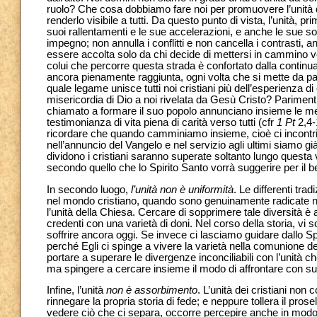
ruolo? Che cosa dobbiamo fare noi per promuovere l’unità d
renderlo visibile a tutti. Da questo punto di vista, l’unità, p
suoi rallentamenti e le sue accelerazioni, e anche le sue so
impegno; non annulla i conflitti e non cancella i contrasti, 
essere accolta solo da chi decide di mettersi in cammino v
colui che percorre questa strada è confortato dalla contin
ancora pienamente raggiunta, ogni volta che si mette da part
quale legame unisce tutti noi cristiani più dell’esperienza d
misericordia di Dio a noi rivelata da Gesù Cristo? Parimenti
chiamato a formare il suo popolo annunciano insieme le mer
testimonianza di vita piena di carità verso tutti (cfr
1 Pt
2,4-
ricordare che quando camminiamo insieme, cioè ci incontr
nell’annuncio del Vangelo e nel servizio agli ultimi siamo g
dividono i cristiani saranno superate soltanto lungo ques
secondo quello che lo Spirito Santo vorrà suggerire per il b
In secondo luogo,
l’unità non è uniformità
. Le differenti tra
nel mondo cristiano, quando sono genuinamente radicate ne
l’unità della Chiesa. Cercare di sopprimere tale diversità è
credenti con una varietà di doni. Nel corso della storia, vi
soffrire ancora oggi. Se invece ci lasciamo guidare dallo Spir
perché Egli ci spinge a vivere la varietà nella comunione de
portare a superare le divergenze inconciliabili con l’unità c
ma spingere a cercare insieme il modo di affrontare con suc
Infine, l’unità
non è assorbimento
. L’unità dei cristiani n
rinnegare la propria storia di fede; e neppure tollera il pr
vedere ciò che ci separa, occorre percepire anche in modo