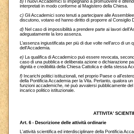
b)
I nuovi Accademici si impegnano a promuovere e difendere i
interpretati in modo conforme al Magistero della Chiesa.
c)
Gli Accademici sono tenuti a partecipare alle Assemblee
discutono, votano ed hanno diritto di proporre al Consiglio D
d)
Nel caso di impossibilità a prendere parte ai lavori dell
adeguatamente la loro assenza.
L’assenza ingiustificata per più di due volte nell’arco di u
dell’Accademia
.
e)
La qualifica di Accademico può essere revocata, second
caso di una pubblica e deliberata azione o dichiarazione pa
dignità e credibilità della Chiesa Cattolica e della stessa 
f)
Incarichi politici istituzionali, nel proprio Paese o all'est
della Pontificia Accademia per la Vita. Pertanto, qualora
funzioni accademiche, né può avvalersi pubblicamente del 
incarico politico istituzionale.
ATTIVITA' SCIENT
Art. 6 - Descrizione delle attività ordinarie
L'attività scientifica ed interdisciplinare della Pontificia 