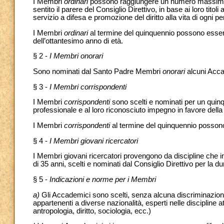
I Membri
ordinari
possono raggiungere un numero massimo d
sentito il parere del Consiglio Direttivo, in base ai loro tit
servizio a difesa e promozione del diritto alla vita di ogni
I Membri
ordinari
al termine del quinquennio possono esser
dell’ottantesimo anno di età.
§ 2 -
I Membri onorari
Sono nominati dal Santo Padre Membri
onorari
alcuni Accad
§ 3 -
I Membri corrispondenti
I Membri
corrispondenti
sono scelti e nominati per un quinq
professionale e al loro riconosciuto impegno in favore dell
I Membri
corrispondenti
al termine del quinquennio possono
§ 4 -
I Membri giovani ricercatori
I Membri giovani ricercatori provengono da discipline che i
di 35 anni, scelti e nominati dal Consiglio Direttivo per la 
§ 5 -
Indicazioni e norme per i Membri
a)
Gli Accademici sono scelti, senza alcuna discriminazione r
appartenenti a diverse nazionalità, esperti nelle discipline a
antropologia, diritto, sociologia, ecc.)