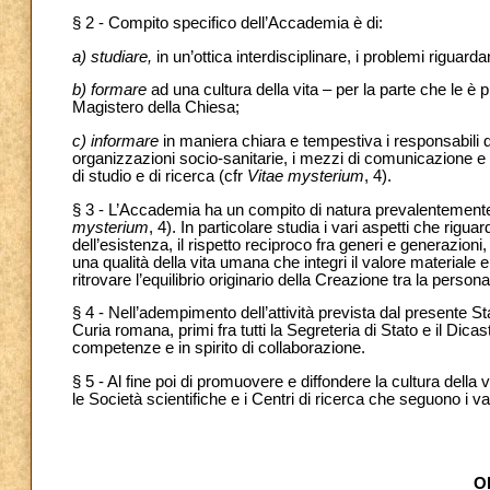
§ 2 - Compito specifico dell’Accademia è di:
a)
studiare,
in un’ottica interdisciplinare, i problemi riguard
b)
formare
ad una cultura della vita – per la parte che le è 
Magistero della Chiesa;
c)
informare
in maniera chiara e tempestiva i responsabili d
organizzazioni socio-sanitarie, i mezzi di comunicazione e la c
di studio e di ricerca (cfr
Vitae mysterium
, 4).
§ 3 - L’Accademia ha un compito di natura prevalentemente 
mysterium
, 4). In particolare studia i vari aspetti che rig
dell’esistenza, il rispetto reciproco fra generi e generazion
una qualità della vita umana che integri il valore materiale e
ritrovare l’equilibrio originario della Creazione tra la perso
§ 4 - Nell’adempimento dell’attività prevista dal presente St
Curia romana, primi fra tutti la Segreteria di Stato e il Dicaste
competenze e in spirito di collaborazione.
§ 5 - Al fine poi di promuovere e diffondere la cultura della v
le Società scientifiche e i Centri di ricerca che seguono i va
O