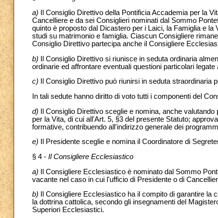
a)
Il Consiglio Direttivo della Pontificia Accademia per la 
Cancelliere e da sei Consiglieri nominati dal Sommo Pontefic
quinto è proposto dal Dicastero per i Laici, la Famiglia e la V
studi su matrimonio e famiglia. Ciascun Consigliere rimane 
Consiglio Direttivo partecipa anche il Consigliere Ecclesiast
b)
Il Consiglio Direttivo si riunisce in seduta ordinaria almeno
ordinarie ed affrontare eventuali questioni particolari legate
c)
Il Consiglio Direttivo può riunirsi in seduta straordinaria 
In tali sedute hanno diritto di voto tutti i componenti del Cons
d)
Il Consiglio Direttivo sceglie e nomina, anche valutando
per la Vita, di cui all'Art. 5, §3 del presente Statuto; appro
formative, contribuendo all'indirizzo generale dei programm
e)
Il Presidente sceglie e nomina il Coordinatore di Segreteria
§ 4 -
Il Consigliere Ecclesiastico
a)
Il Consigliere Ecclesiastico è nominato dal Sommo Ponte
vacante nel caso in cui l'ufficio di Presidente o di Cancellie
b)
Il Consigliere Ecclesiastico ha il compito di garantire la
la dottrina cattolica, secondo gli insegnamenti del Magistero 
Superiori Ecclesiastici.