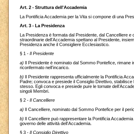
Art. 2 - Struttura dell'Accademia
La Pontificia Accademia per la Vita si compone di una Pres
Art. 3 - La Presidenza
La Presidenza è formata dal Presidente, dal Cancelliere e dal
straordinarie dell'Accademia spettano al Presidente, insieme
Presidenza anche il Consigliere Ecclesiastico.
§ 1 -
Il Presidente
a)
Il Presidente è nominato dal Sommo Pontefice, rimane in c
riconfermato nell'incarico.
b)
Il Presidente rappresenta ufficialmente la Pontificia Accade
Padre; convoca e presiede il Consiglio Direttivo, stabilisce 
stesso. Egli convoca e presiede pure le tornate dell'Accade
singoli Membri.
§ 2 -
Il Cancelliere
a)
Il Cancelliere, nominato dal Sommo Pontefice per il period
b)
Il Cancelliere può rappresentare la Pontificia Accademia p
governo delle attività dell'Accademia.
§ 3 -
Il Consiglio Direttivo