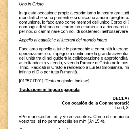
Uno in Cristo
In questa occasione propizia esprimiamo la nostra gratitudine
mondiali che sono presenti e si uniscono a noi in preghiera. 
comunione, lo facciamo come membri dell’unico Corpo di Cris
compagni di strada nel cammino ecumenico a ricordarci i no
per noi, di camminare con noi, di sostenerci nell’osservare
Appello ai cattolici e ai luterani del mondo intero
Facciamo appello a tutte le parrocchie e comunità luterane 
speranza nel loro impegno a continuare la grande avventura c
dell’unità tra di noi guiderà la collaborazione e approfondir
ascoltandoci a vicenda, vivendo l’amore di Cristo nelle nostre
Trino. Radicati in Cristo e rendendo a Lui testimonianza, r
infinito di Dio per tutta l’umanità.
[01757-IT.01] [Testo originale: Inglese]
Traduzione in lingua spagnola
DECLA
Con ocasión de la Conmemoración
Lund, 3
«Permaneced en mí, y yo en vosotros. Como el sarmiento n
vosotros, si no permanecéis en mí» (
Jn
15,4).