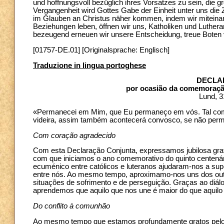
und hoffnungsvoll bezüglich ihres Vorsatzes zu sein, die gro
Vergangenheit wird Gottes Gabe der Einheit unter uns die 
im Glauben an Christus näher kommen, indem wir miteinand
Beziehungen leben, öffnen wir uns, Katholiken und Luthera
bezeugend erneuen wir unsere Entscheidung, treue Boten v
[01757-DE.01] [Originalsprache: Englisch]
Traduzione in lingua portoghese
DECLA
por ocasião da comemoração
Lund, 3
«Permanecei em Mim, que Eu permaneço em vós. Tal com
videira, assim também acontecerá convosco, se não pe
Com coração agradecido
Com esta Declaração Conjunta, expressamos jubilosa gra
com que iniciamos o ano comemorativo do quinto centenár
ecuménico entre católicos e luteranos ajudaram-nos a su
entre nós. Ao mesmo tempo, aproximamo-nos uns dos out
situações de sofrimento e de perseguição. Graças ao diá
aprendemos que aquilo que nos une é maior do que aquilo
Do conflito à comunhão
Ao mesmo tempo que estamos profundamente gratos pelos 