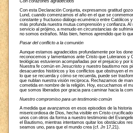
Con corazones agradecidos
Con esta Declaración Conjunta, expresamos gratitud gozo
Lund, cuando comenzamos el año en el que se conmemora e
constante y fructuoso diálogo ecuménico entre Católicos 
más profunda nuestra mutua comprensión y confianza. Al
servicio al prójimo, a menudo en circunstancias de sufrimie
no somos extraños. Más bien, hemos aprendido que lo que
Pasar del conflicto a la comunión
Aunque estamos agradecidos profundamente por los dones e
reconocemos y lamentamos ante Cristo que Luteranos y Cat
teológicas estuvieron acompañadas por el prejuicio y por los
Nuestra fe común en Jesucristo y nuestro bautismo nos p
desacuerdos históricos y los conflictos que obstruyen el m
lo que se recuerda y cómo se recuerda, puede ser trasfor
que nublan nuestra visión recíproca. Rechazamos de maner
cometida en nombre de la religión. Hoy, escuchamos el m
que somos liberados por gracia para caminar hacia la com
Nuestro compromiso para un testimonio común
A medida que avanzamos en esos episodios de la historia
misericordiosa de Dios, hecha visible en Cristo crucifica
unos con otros da forma a nuestro testimonio del Evange
el Bautismo, mientras intentamos quitar los obstáculos re
seamos uno, para que el mundo crea (cf.
Jn
17,21).