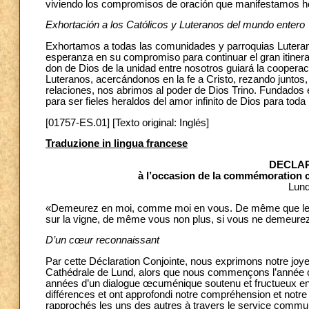
viviendo los compromisos de oración que manifestamos h
Exhortación a los Católicos y Luteranos del mundo entero
Exhortamos a todas las comunidades y parroquias Luterana
esperanza en su compromiso para continuar el gran itinera
don de Dios de la unidad entre nosotros guiará la cooperac
Luteranos, acercándonos en la fe a Cristo, rezando juntos
relaciones, nos abrimos al poder de Dios Trino. Fundados 
para ser fieles heraldos del amor infinito de Dios para tod
[01757-ES.01] [Texto original: Inglés]
Traduzione in lingua francese
DECLAR
à l’occasion de la commémoration
Lund
«Demeurez en moi, comme moi en vous. De même que le sar
sur la vigne, de même vous non plus, si vous ne demeure
D’un cœur reconnaissant
Par cette Déclaration Conjointe, nous exprimons notre jo
Cathédrale de Lund, alors que nous commençons l’année 
années d’un dialogue œcuménique soutenu et fructueux en
différences et ont approfondi notre compréhension et no
rapprochés les uns des autres à travers le service commu