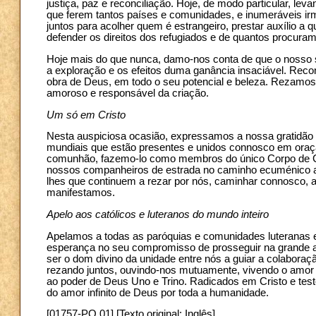
justiça, paz e reconciliação. Hoje, de modo particular, le
que ferem tantos países e comunidades, e inumeráveis irm
juntos para acolher quem é estrangeiro, prestar auxílio a 
defender os direitos dos refugiados e de quantos procuram 
Hoje mais do que nunca, damo-nos conta de que o nosso s
a exploração e os efeitos duma ganância insaciável. Rec
obra de Deus, em todo o seu potencial e beleza. Rezam
amoroso e responsável da criação.
Um só em Cristo
Nesta auspiciosa ocasião, expressamos a nossa gratidão
mundiais que estão presentes e unidos connosco em oraçã
comunhão, fazemo-lo como membros do único Corpo de Cr
nossos companheiros de estrada no caminho ecuménico a
lhes que continuem a rezar por nós, caminhar connosco, 
manifestamos.
Apelo aos católicos e luteranos do mundo inteiro
Apelamos a todas as paróquias e comunidades luteranas e 
esperança no seu compromisso de prosseguir na grande av
ser o dom divino da unidade entre nós a guiar a colaboraçã
rezando juntos, ouvindo-nos mutuamente, vivendo o amor d
ao poder de Deus Uno e Trino. Radicados em Cristo e te
do amor infinito de Deus por toda a humanidade.
[01757-PO.01] [Texto original: Inglês]