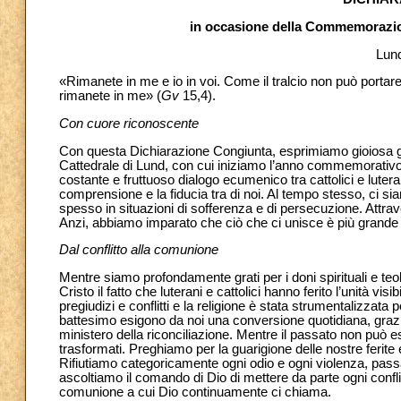
in occasione della Commemorazion
Lund
«Rimanete in me e io in voi. Come il tralcio non può portar
rimanete in me» (
Gv
15,4).
Con cuore riconoscente
Con questa Dichiarazione Congiunta, esprimiamo gioiosa g
Cattedrale di Lund, con cui iniziamo l’anno commemorativo
costante e fruttuoso dialogo ecumenico tra cattolici e luter
comprensione e la fiducia tra di noi. Al tempo stesso, ci siam
spesso in situazioni di sofferenza e di persecuzione. Attrav
Anzi, abbiamo imparato che ciò che ci unisce è più grande d
Dal conflitto alla comunione
Mentre siamo profondamente grati per i doni spirituali e te
Cristo il fatto che luterani e cattolici hanno ferito l’unità 
pregiudizi e conflitti e la religione è stata strumentalizzata 
battesimo esigono da noi una conversione quotidiana, grazie a
ministero della riconciliazione. Mentre il passato non pu
trasformati. Preghiamo per la guarigione delle nostre ferite 
Rifiutiamo categoricamente ogni odio e ogni violenza, passat
ascoltiamo il comando di Dio di mettere da parte ogni conf
comunione a cui Dio continuamente ci chiama.