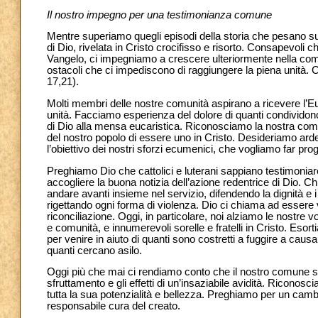
Il nostro impegno per una testimonianza comune
Mentre superiamo quegli episodi della storia che pesano su
di Dio, rivelata in Cristo crocifisso e risorto. Consapevoli c
Vangelo, ci impegniamo a crescere ulteriormente nella com
ostacoli che ci impediscono di raggiungere la piena unità.
17,21).
Molti membri delle nostre comunità aspirano a ricevere l’
unità. Facciamo esperienza del dolore di quanti condividono
di Dio alla mensa eucaristica. Riconosciamo la nostra comun
del nostro popolo di essere uno in Cristo. Desideriamo ard
l’obiettivo dei nostri sforzi ecumenici, che vogliamo far pro
Preghiamo Dio che cattolici e luterani sappiano testimoniar
accogliere la buona notizia dell’azione redentrice di Dio. 
andare avanti insieme nel servizio, difendendo la dignità e i
rigettando ogni forma di violenza. Dio ci chiama ad essere vic
riconciliazione. Oggi, in particolare, noi alziamo le nostre 
e comunità, e innumerevoli sorelle e fratelli in Cristo. Esort
per venire in aiuto di quanti sono costretti a fuggire a causa d
quanti cercano asilo.
Oggi più che mai ci rendiamo conto che il nostro comune ser
sfruttamento e gli effetti di un’insaziabile avidità. Riconosci
tutta la sua potenzialità e bellezza. Preghiamo per un cam
responsabile cura del creato.