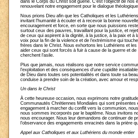
dans le Corps du Christ soit guérie. C’est l’objectif de n
renouvelant notre engagement pour le dialogue théologique
Nous prions Dieu afin que les Catholiques et les Luthérie
invitant l’humanité à écouter et à recevoir la bonne nouvel
encouragement et force, en sorte que nous puissions rester
surtout ceux des pauvres, travaillant pour la justice, et r
de ceux qui aspirent à la dignité, à la justice, à la paix et 
voix pour la fin de la violence et de l’extrémisme qui to
frères dans le Christ. Nous exhortons les Luthériens et les 
aider ceux qui sont forcés à fuir à cause de la guerre et de
cherchent l’asile.
Plus que jamais, nous réalisons que notre service commun 
l’exploitation et des conséquences d’une cupidité insatiabl
de Dieu dans toutes ses potentialités et dans toute sa be
conduise à prendre soin de la création, avec amour et resp
Un dans le Christ
À cette heureuse occasion, nous exprimons notre gratitud
Communautés Chrétiennes
Mondiales qui sont présentes e
engagement à marcher du conflit vers la communion, nous
nous sommes incorporés par le baptême. Nous invitons n
nous encourager. Nous leur demandons de continuer de pr
l’observance des engagements enracinés dans la prière qu
Appel aux Catholiques et aux Luthériens du monde entier