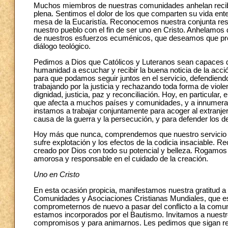
Muchos miembros de nuestras comunidades anhelan recibir
plena. Sentimos el dolor de los que comparten su vida ente
mesa de la Eucaristía. Reconocemos nuestra conjunta resp
nuestro pueblo con el fin de ser uno en Cristo. Anhelamos 
de nuestros esfuerzos ecuménicos, que deseamos que pro
diálogo teológico.
Pedimos a Dios que Católicos y Luteranos sean capaces de 
humanidad a escuchar y recibir la buena noticia de la acci
para que podamos seguir juntos en el servicio, defendiend
trabajando por la justicia y rechazando toda forma de viol
dignidad, justicia, paz y reconciliación. Hoy, en particular
que afecta a muchos países y comunidades, y a innumerab
instamos a trabajar conjuntamente para acoger al extranjer
causa de la guerra y la persecución, y para defender los d
Hoy más que nunca, comprendemos que nuestro servicio c
sufre explotación y los efectos de la codicia insaciable. 
creado por Dios con todo su potencial y belleza. Rogamo
amorosa y responsable en el cuidado de la creación.
Uno en Cristo
En esta ocasión propicia, manifestamos nuestra gratitud 
Comunidades y Asociaciones Cristianas Mundiales, que est
comprometernos de nuevo a pasar del conflicto a la comun
estamos incorporados por el Bautismo. Invitamos a nuest
compromisos y para animarnos. Les pedimos que sigan re