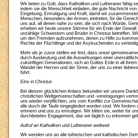
Wir beten zu Gott, dass Katholiken und Lutheraner fähig
indem sie die Menschheit einladen, die gute Nachricht vo
Eingebung, Ermutigung und Kraft, damit wir zusammensteh
Menschen, besonders der Armen, eintreten, für die Gerecht
uns auf, all denen nahe zu sein, die sich nach Würde, Ge
erheben wir heute unsere Stimme für ein Ende der Gewalt
unzählige Schwestern und Brüder in Christus betreffen. W
um den Fremden aufzunehmen, denen zu Hilfe zu kommen, 
Rechte der Flüchtlinge und der Asylsuchenden zu verteidig
Mehr als je zuvor stellen wir fest, dass unser gemeinsame
durch Ausbeutung und die Auswirkungen einer unersättlich
zukünftigen Generationen, sich an Gottes Erde in all ihrem
Wandel der Herzen und der Sinne, der uns zu einer liebevo
führt.
Eins in Christus
Bei diesem glücklichen Anlass bekunden wir unsere Dankb
christlichen Weltgemeinschaften und -vereinigungen vertr
uns wieder verpflichten, uns vom Konflikt zur Gemeinschaft 
alle durch die Taufe eingegliedert worden sind. Wir forde
erinnern und uns zu ermutigen. Wir bitten sie, weiter für 
durchbetetes Engagement, das wir täglich zu erkennen ge
Aufruf an Katholiken und Lutheraner weltweit
Wir wenden uns an alle lutherischen und katholischen Ge