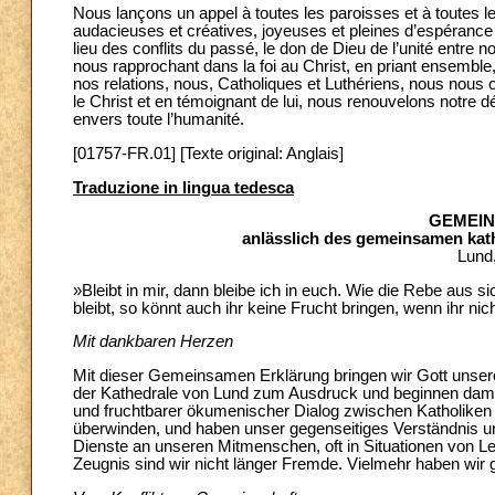
Nous lançons un appel à toutes les paroisses et à toutes l
audacieuses et créatives, joyeuses et pleines d’espéranc
lieu des conflits du passé, le don de Dieu de l’unité entre n
nous rapprochant dans la foi au Christ, en priant ensemble
nos relations, nous, Catholiques et Luthériens, nous nous
le Christ et en témoignant de lui, nous renouvelons notre d
envers toute l’humanité.
[01757-FR.01] [Texte original: Anglais]
Traduzione in lingua tedesca
GEMEI
anlässlich des gemeinsamen kat
Lund
»Bleibt in mir, dann bleibe ich in euch. Wie die Rebe aus 
bleibt, so könnt auch ihr keine Frucht bringen, wenn ihr nicht
Mit dankbaren Herzen
Mit dieser Gemeinsamen Erklärung bringen wir Gott unser
der Kathedrale von Lund zum Ausdruck und beginnen dami
und fruchtbarer ökumenischer Dialog zwischen Katholiken 
überwinden, und haben unser gegenseitiges Verständnis un
Dienste an unseren Mitmenschen, oft in Situationen von
Zeugnis sind wir nicht länger Fremde. Vielmehr haben wir 