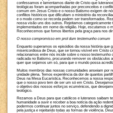
confessamos e lamentamos diante de Cristo que luteranos e
teológicas foram acompanhadas por preconceitos e conflitos,
comum em Jesus Cristo e o nosso Batismo exigem de nós 
conflitos históricos que dificultam o ministério da reconci
e o modo como se recorda podem ser transformados. Rez
nossa visão uns dos outros. Rejeitamos categoricamente t
implementados em nome da religião. Hoje, escutamos o ma
Reconhecemos que fomos libertos pela graça para nos d
O nosso compromisso em prol dum testemunho comum
Enquanto superamos os episódios da nossa história que 
misericordiosa de Deus, que se tornou visível em Cristo 
relacionamos entre nós incide sobre o nosso testemunh
radicada no Batismo, procurando remover os obstáculos a
quer que sejamos um só, para que o mundo possa acredita
Muitos membros das nossas comunidades anseiam por re
unidade plena. Temos experiência da dor de quantos parti
Deus na Mesa Eucarística. Reconhecemos a nossa respons
que o nosso povo tem de ser um só em Cristo. Desejamos 
o objetivo dos nossos esforços ecuménicos, que desejamo
teológico.
Rezamos a Deus para que católicos e luteranos saibam te
humanidade a ouvir e receber a boa notícia da ação reden
podermos continuar juntos no serviço, defendendo a digni
pela justiça e rejeitando todas as formas de violência. D