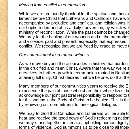
Moving from conflict to communion
While we are profoundly thankful for the spiritual and theo
lament before Christ that Lutherans and Catholics have wou
accompanied by prejudice and conflicts, and religion was i
our baptism demand of us a daily conversion, by which we c
ministry of reconciliation. While the past cannot be chan
We pray for the healing of our wounds and of the memories 
and violence, past and present, especially that expressed 
conflict. We recognize that we are freed by grace to move
Our commitment to common witness
As we move beyond those episodes in history that burden u
in the crucified and risen Christ. Aware that the way we r
ourselves to further growth in communion rooted in Baptis
attaining full unity. Christ desires that we be one, so that t
Many members of our communities yearn to receive the Euch
experience the pain of those who share their whole lives, 
acknowledge our joint pastoral responsibility to respond to t
for this wound in the Body of Christ to be healed. This is
by renewing our commitment to theological dialogue.
We pray to God that Catholics and Lutherans will be able to
hear and receive the good news of God’s redeeming action.
we may stand together in service, upholding human dignity an
forms of violence. God summons us to be close to all those 