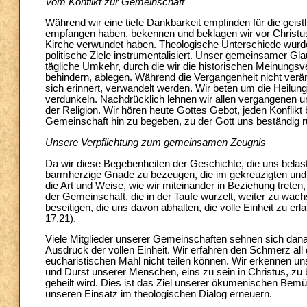
Vom Konflikt zur Gemeinschaft
Während wir eine tiefe Dankbarkeit empfinden für die geis
empfangen haben, bekennen und beklagen wir vor Christus 
Kirche verwundet haben. Theologische Unterschiede wurden 
politische Ziele instrumentalisiert. Unser gemeinsamer G
tägliche Umkehr, durch die wir die historischen Meinungsv
behindern, ablegen. Während die Vergangenheit nicht ver
sich erinnert, verwandelt werden. Wir beten um die Heilun
verdunkeln. Nachdrücklich lehnen wir allen vergangenen 
der Religion. Wir hören heute Gottes Gebot, jeden Konflikt
Gemeinschaft hin zu begeben, zu der Gott uns beständig ru
Unsere Verpflichtung zum gemeinsamen Zeugnis
Da wir diese Begebenheiten der Geschichte, die uns belast
barmherzige Gnade zu bezeugen, die im gekreuzigten und 
die Art und Weise, wie wir miteinander in Beziehung treten,
der Gemeinschaft, die in der Taufe wurzelt, weiter zu wa
beseitigen, die uns davon abhalten, die volle Einheit zu erla
17,21).
Viele Mitglieder unserer Gemeinschaften sehnen sich dana
Ausdruck der vollen Einheit. Wir erfahren den Schmerz all 
eucharistischen Mahl nicht teilen können. Wir erkennen 
und Durst unserer Menschen, eins zu sein in Christus, zu
geheilt wird. Dies ist das Ziel unserer ökumenischen Bem
unseren Einsatz im theologischen Dialog erneuern.