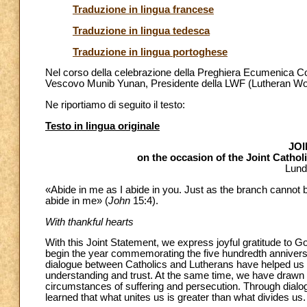
Traduzione in lingua francese
Traduzione in lingua tedesca
Traduzione in lingua portoghese
Nel corso della celebrazione della Preghiera Ecumenica Co
Vescovo Munib Yunan, Presidente della LWF (Lutheran Worl
Ne riportiamo di seguito il testo:
Testo in lingua originale
JO
on the occasion of the Joint Cath
Lund
«Abide in me as I abide in you. Just as the branch cannot bea
abide in me» (
John
15:4).
With thankful hearts
With this Joint Statement, we express joyful gratitude to 
begin the year commemorating the five hundredth anniversar
dialogue between Catholics and Lutherans have helped us
understanding and trust. At the same time, we have drawn cl
circumstances of suffering and persecution. Through dialo
learned that what unites us is greater than what divides us.