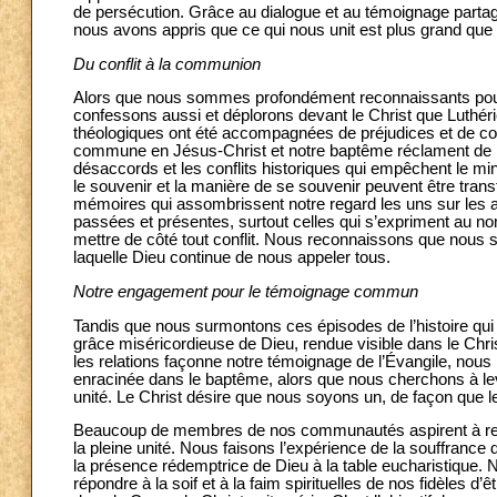
de persécution. Grâce au dialogue et au témoignage partag
nous avons appris que ce qui nous unit est plus grand que 
Du conflit à la communion
Alors que nous sommes profondément reconnaissants pour l
confessons aussi et déplorons devant le Christ que Luthérien
théologiques ont été accompagnées de préjudices et de conflit
commune en Jésus-Christ et notre baptême réclament de no
désaccords et les conflits historiques qui empêchent le min
le souvenir et la manière de se souvenir peuvent être tran
mémoires qui assombrissent notre regard les uns sur les a
passées et présentes, surtout celles qui s’expriment au n
mettre de côté tout conflit. Nous reconnaissons que nous
laquelle Dieu continue de nous appeler tous.
Notre engagement pour le témoignage commun
Tandis que nous surmontons ces épisodes de l’histoire qu
grâce miséricordieuse de Dieu, rendue visible dans le Chri
les relations façonne notre témoignage de l’Évangile, nou
enracinée dans le baptême, alors que nous cherchons à lev
unité. Le Christ désire que nous soyons un, de façon que le
Beaucoup de membres de nos communautés aspirent à rec
la pleine unité. Nous faisons l’expérience de la souffrance 
la présence rédemptrice de Dieu à la table eucharistique
répondre à la soif et à la faim spirituelles de nos fidèles 