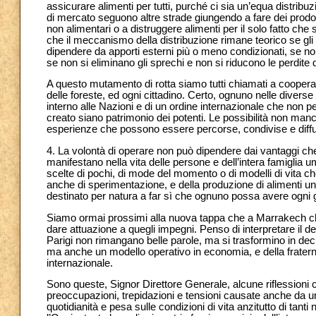
assicurare alimenti per tutti, purché ci sia un’equa distrib
di mercato seguono altre strade giungendo a fare dei prodot
non alimentari o a distruggere alimenti per il solo fatto che 
che il meccanismo della distribuzione rimane teorico se gli
dipendere da apporti esterni più o meno condizionati, se no
se non si eliminano gli sprechi e non si riducono le perdite d
A questo mutamento di rotta siamo tutti chiamati a cooperare: 
delle foreste, ed ogni cittadino. Certo, ognuno nelle diverse
interno alle Nazioni e di un ordine internazionale che non p
creato siano patrimonio dei potenti. Le possibilità non manc
esperienze che possono essere percorse, condivise e diff
4. La volontà di operare non può dipendere dai vantaggi ch
manifestano nella vita delle persone e dell’intera famiglia u
scelte di pochi, di mode del momento o di modelli di vita c
anche di sperimentazione, e della produzione di alimenti un 
destinato per natura a far sì che ognuno possa avere ogni gi
Siamo ormai prossimi alla nuova tappa che a Marrakech chi
dare attuazione a quegli impegni. Penso di interpretare il desi
Parigi non rimangano belle parole, ma si trasformino in decis
ma anche un modello operativo in economia, e della fraterni
internazionale.
Sono queste, Signor Direttore Generale, alcune riflessioni
preoccupazioni, trepidazioni e tensioni causate anche da u
quotidianità e pesa sulle condizioni di vita anzitutto di tanti n