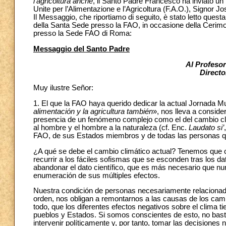
l’agricoltura anche
, il Santo Padre Francesco ha inviato un
Unite per l’Alimentazione e l’Agricoltura (F.A.O.), Signor J
Il Messaggio, che riportiamo di seguito, è stato letto qu
della Santa Sede presso la FAO, in occasione della Cerimon
presso la Sede FAO di Roma:
Messaggio del Santo Padre
Al Profesor
Directo
Muy ilustre Señor:
1. El que la FAO haya querido dedicar la actual Jornada Mu
alimentación y la agricultura también
», nos lleva a conside
presencia de un fenómeno complejo como el del cambio climá
al hombre y el hombre a la naturaleza (cf. Enc.
Laudato si’
FAO, de sus Estados miembros y de todas las personas que
¿A qué se debe el cambio climático actual? Tenemos que cu
recurrir a los fáciles sofismas que se esconden tras los da
abandonar el dato científico, que es más necesario que nun
enumeración de sus múltiples efectos.
Nuestra condición de personas necesariamente relacionada
orden, nos obligan a remontarnos a las causas de los camb
todo, que los diferentes efectos negativos sobre el clima 
pueblos y Estados. Si somos conscientes de esto, no basta
intervenir políticamente y, por tanto, tomar las decisiones