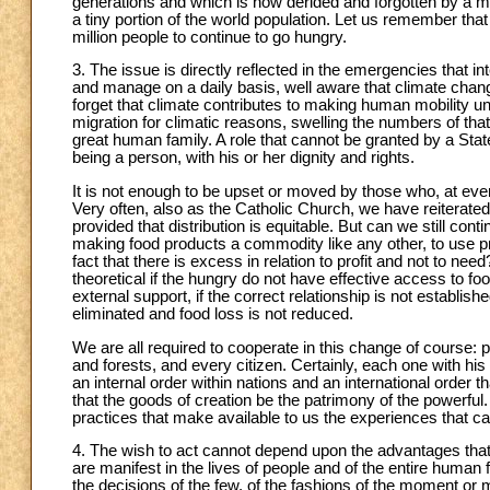
generations and which is now derided and forgotten by a mod
a tiny portion of the world population. Let us remember that
million people to continue to go hungry.
3. The issue is directly reflected in the emergencies that i
and manage on a daily basis, well aware that climate chan
forget that climate contributes to making human mobility un
migration for climatic reasons, swelling the numbers of that
great human family. A role that cannot be granted by a Stat
being a person, with his or her dignity and rights.
It is not enough to be upset or moved by those who, at ever
Very often, also as the Catholic Church, we have reiterated th
provided that distribution is equitable. But can we still contin
making food products a commodity like any other, to use pr
fact that there is excess in relation to profit and not to n
theoretical if the hungry do not have effective access to fo
external support, if the correct relationship is not establi
eliminated and food loss is not reduced.
We are all required to cooperate in this change of course: 
and forests, and every citizen. Certainly, each one with his o
an internal order within nations and an international order 
that the goods of creation be the patrimony of the powerful.
practices that make available to us the experiences that c
4. The wish to act cannot depend upon the advantages that m
are manifest in the lives of people and of the entire human fa
the decisions of the few, of the fashions of the moment or m