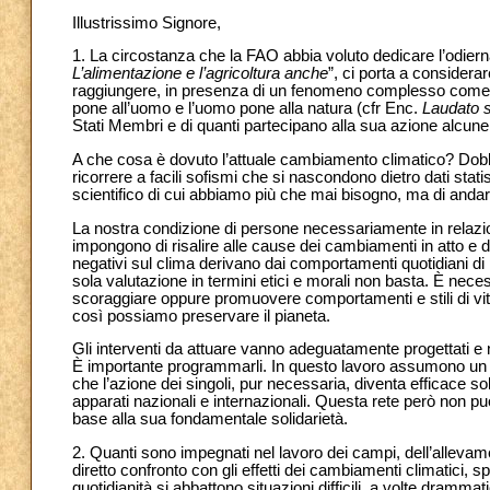
Illustrissimo Signore,
1. La circostanza che la FAO abbia voluto dedicare l’odier
L’alimentazione e l’agricoltura anche
”, ci porta a considerar
raggiungere, in presenza di un fenomeno complesso come i c
pone all’uomo e l’uomo pone alla natura (cfr Enc.
Laudato s
Stati Membri e di quanti partecipano alla sua azione alcune r
A che cosa è dovuto l’attuale cambiamento climatico? Dobbi
ricorrere a facili sofismi che si nascondono dietro dati statis
scientifico di cui abbiamo più che mai bisogno, ma di andare o
La nostra condizione di persone necessariamente in relazion
impongono di risalire alle cause dei cambiamenti in atto e d
negativi sul clima derivano dai comportamenti quotidiani di
sola valutazione in termini etici e morali non basta. È nece
scoraggiare oppure promuovere comportamenti e stili di vit
così possiamo preservare il pianeta.
Gli interventi da attuare vanno adeguatamente progettati e 
È importante programmarli. In questo lavoro assumono un r
che l’azione dei singoli, pur necessaria, diventa efficace so
apparati nazionali e internazionali. Questa rete però non pu
base alla sua fondamentale solidarietà.
2. Quanti sono impegnati nel lavoro dei campi, dell’allevamen
diretto confronto con gli effetti dei cambiamenti climatici, 
quotidianità si abbattono situazioni difficili, a volte drammat