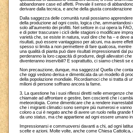
abbandonare case ed affetti. Prevale il senso di abbandono, il
derivare dalla tecnica, e anche della giusta considerazione d
Dalla saggezza delle comunità rurali possiamo apprendere un
della produzione ad ogni costo, logica che, ammantandosi di
solo all’aumento dei profitti. Nel settore in cui opera la F
e di poter trascurare i cicli delle stagioni o modificare imp
varietà che, se esiste in natura, vuol dire che ha – e deve a
risultati, può essere vantaggioso per alcuni, ma avere effett
spesso si limita a non permettere di fare qualcosa, mentre 
una qualità di pianta può dare risultati impressionanti dal p
perderanno la loro capacità di produrre, degli allevatori ch
diventeranno inservibili? E soprattutto, ci siamo chiesti se
Non precauzione, dunque, ma saggezza! Quella che contadin
che oggi vedono derisa e dimenticata da un modello di produz
della popolazione mondiale. Ricordiamoci che si tratta di u
milioni di persone soffrano ancora la fame.
3. La questione ha i suoi riflessi diretti nelle emergenze 
chiamate ad affrontare e gestire, ben coscienti che i camb
meteorologia. Come dimenticare che a rendere inarrestabile 
che i migranti climatici sono sempre più numerosi e vanno ad 
coloro a cui è negato anche di avere un ruolo nella grand
da uno
status
, ma che appartiene ad ogni essere umano in qu
Impressionarsi e commuoversi davanti a chi, ad ogni latitud
scelte e azioni. Molte volte, anche come Chiesa Cattolica, 