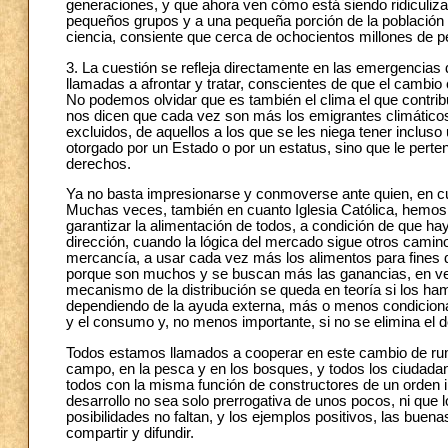
generaciones, y que ahora ven cómo está siendo ridiculiza
pequeños grupos y a una pequeña porción de la población
ciencia, consiente que cerca de ochocientos millones de 
3. La cuestión se refleja directamente en las emergencias 
llamadas a afrontar y tratar, conscientes de que el cambio
No podemos olvidar que es también el clima el que contri
nos dicen que cada vez son más los emigrantes climáticos,
excluidos, de aquellos a los que se les niega tener inclus
otorgado por un Estado o por un estatus, sino que le per
derechos.
Ya no basta impresionarse y conmoverse ante quien, en cual
Muchas veces, también en cuanto Iglesia Católica, hemos 
garantizar la alimentación de todos, a condición de que ha
dirección, cuando la lógica del mercado sigue otros camin
mercancía, a usar cada vez más los alimentos para fines 
porque son muchos y se buscan más las ganancias, en ve
mecanismo de la distribución se queda en teoría si los ham
dependiendo de la ayuda externa, más o menos condicionad
y el consumo y, no menos importante, si no se elimina el d
Todos estamos llamados a cooperar en este cambio de rumbo
campo, en la pesca y en los bosques, y todos los ciudada
todos con la misma función de constructores de un orden i
desarrollo no sea solo prerrogativa de unos pocos, ni que 
posibilidades no faltan, y los ejemplos positivos, las bue
compartir y difundir.