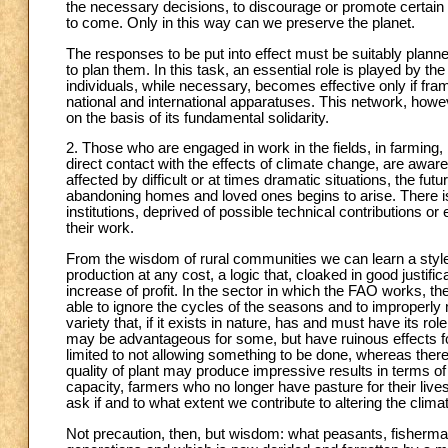
the necessary decisions, to discourage or promote certain 
to come. Only in this way can we preserve the planet.
The responses to be put into effect must be suitably planned
to plan them. In this task, an essential role is played by th
individuals, while necessary, becomes effective only if fra
national and international apparatuses. This network, howe
on the basis of its fundamental solidarity.
2. Those who are engaged in work in the fields, in farming, in
direct contact with the effects of climate change, are aware 
affected by difficult or at times dramatic situations, the fu
abandoning homes and loved ones begins to arise. There i
institutions, deprived of possible technical contributions or
their work.
From the wisdom of rural communities we can learn a style 
production at any cost, a logic that, cloaked in good justific
increase of profit. In the sector in which the FAO works, t
able to ignore the cycles of the seasons and to improperly 
variety that, if it exists in nature, has and must have its ro
may be advantageous for some, but have ruinous effects for 
limited to not allowing something to be done, whereas there
quality of plant may produce impressive results in terms of 
capacity, farmers who no longer have pasture for their li
ask if and to what extent we contribute to altering the clima
Not precaution, then, but wisdom: what peasants, fisher