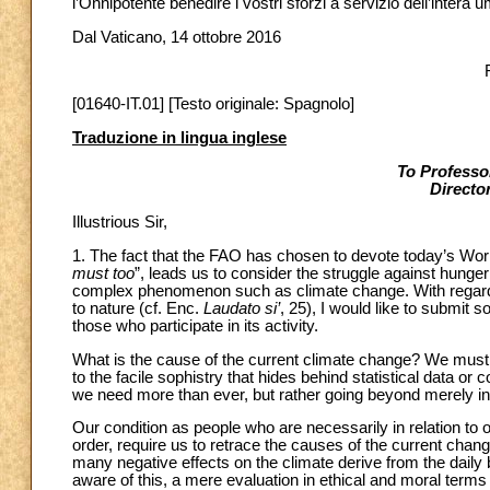
l’Onnipotente benedire i vostri sforzi a servizio dell’intera u
Dal Vaticano, 14 ottobre 2016
[01640-IT.01] [Testo originale: Spagnolo]
Traduzione in lingua inglese
To Professo
Directo
Illustrious Sir,
1. The fact that the FAO has chosen to devote today’s Wor
must too
”, leads us to consider the struggle against hunger 
complex phenomenon such as climate change. With regard 
to nature (cf. Enc.
Laudato si’
, 25), I would like to submit 
those who participate in its activity.
What is the cause of the current climate change? We must qu
to the facile sophistry that hides behind statistical data or
we need more than ever, but rather going beyond merely in
Our condition as people who are necessarily in relation to o
order, require us to retrace the causes of the current chang
many negative effects on the climate derive from the daily
aware of this, a mere evaluation in ethical and moral terms i