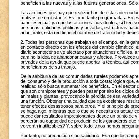
beneficien a las nuevas y a las futuras generaciones. Sól
Las acciones que hay que realizar han de estar adecuadam
motivos de un instante. Es importante programarlas. En este
papel esencial, ya que las acciones individuales, si bien 
personas, entidades públicas y privadas, estructuras nacio
anonimato; esta red tiene el nombre de fraternidad y debe 
2. Todas las personas que trabajan en el campo, en la gana
en contacto directo con los efectos del cambio climático,
diario acontecer se ve afectado por situaciones difíciles, 
camino la idea de abandonar casas y afectos. Prevalece un
privados de la ayuda que puede aportar la técnica, así com
beneficiamos de su trabajo.
De la sabiduría de las comunidades rurales podemos apren
del consumo y de la producción a toda costa; lógica que, e
realidad sólo busca aumentar los beneficios. En el sector
que son omnipotentes y pueden pasar por alto los ciclos d
animales y plantas, provocando la pérdida de esa variedad 
una función. Obtener una calidad que da excelentes result
tener efectos desastrosos para otros. Y el principio de pr
se haga algo, mientras que lo que se necesita es actuar co
puede dar resultados impresionantes desde un punto de vis
perderán su capacidad de producir, de los ganaderos que n
volverán inutilizables? Y, sobre todo, ¿nos hemos pregun
Por tanto, no precaución sino sabiduría. Esa que los cam