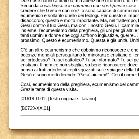
Due cose hanno attirato la mia attenzione di quello che Le
Seconda cosa: Gesù è
in cammino con noi
. Queste cose m
credere che Gesù è con noi? Io sono capace di camminare 
ecumenico è soltanto quello dei teologi. Per questo è impor
disaccordo; questo è molto importante. Ma, nel frattempo
Gesù contro il tuo Gesù, ma con il nostro Gesù. Il cammino è
insieme: l’ecumenismo della preghiera, gli uni per gli altri e 
tanti uomini e donne che oggi soffrono ingiustizie, guerre… q
prossimo. Questo è ecumenismo. Questa è già unità. Uni
C’è un altro ecumenismo che dobbiamo riconoscere e che og
potenze mondiali perseguitano le minoranze cristiane o i c
sei ortodosso? Tu sei cattolico? Tu sei riformato? Tu sei pen
cristiano. Il nemico non sbaglia, sa bene riconoscere dov
penso ai frati ortodossi copti sgozzati sulle spiagge della L
Gesù e sono morti dicendo: “Gesù aiutami!”. Con il nome:
Così, ecumenismo della preghiera, ecumenismo del cammin
Grazie tante di questa visita.
[01619-IT.01] [Testo originale: Italiano]
[B0729-XX.01]