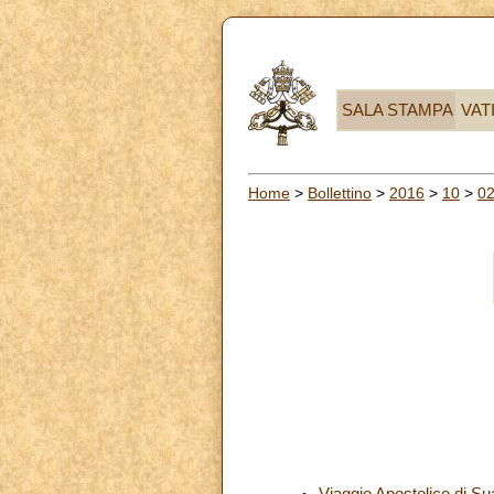
SALA STAMPA
VAT
Home
>
Bollettino
>
2016
>
10
>
0
Viaggio Apostolico di Su