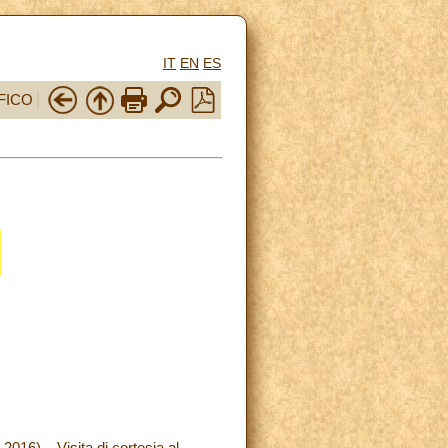
IT
EN
ES
FICO
2016) – Visita di cortesia al