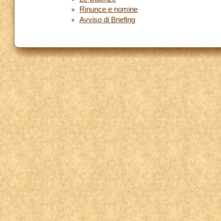
Rinunce e nomine
Avviso di Briefing