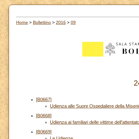
Home
>
Bollettino
>
2016
>
09
2
[B0667]
Udienza alle Suore Ospedaliere della Miseri
[B0668]
Udienza ai familiari delle vittime dell’attenta
[B0669]
Le Udienze