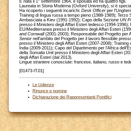
È nata il 1° settembre 1964, è sposata ed ha quattro figli.
Laureata in Storia Moderna (Oxford University), si è specia
Ha ricoperto i seguenti incarichi:
Desk Officer
per l’Ungheri
Training di lingua russa a tempo pieno (1988-1989); Terzo
Ambasciata a Kiev (1991-1992); Capo della Sezione
UN Pol
presso il Ministero degli Affari Esteri tedesco (1994-1996
EU/Mediterranea presso il Ministero degli Affari Esteri (19
and Cornwall
(2001-2003); Responsabile del Progetto per Ad
Senior
nell’ambito del Progetto per il lavoro flessibile pre
presso il Ministero degli Affari Esteri (2007-2008); Trainin
India (2009-2011); Capo del Dipartimento per l’Africa dell’Es
della
Somalia Unit
presso il Ministero degli Affari Esteri (2
degli Affari Esteri (dal 2013).
Lingue straniere conosciute: francese, italiano, russo e te
[01473-IT.01]
Le Udienze
Rinunce e nomine
Dichiarazione dei Rappresentanti Pontifici