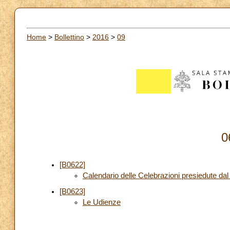
Home
>
Bollettino
>
2016
>
09
0
[B0622]
Calendario delle Celebrazioni presiedute 
[B0623]
Le Udienze