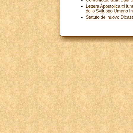
Lettera Apostolica «Huma
dello Sviluppo Umano In
Statuto del nuovo Dicast