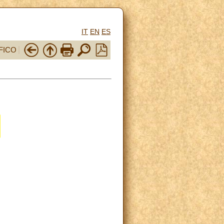
IT
EN
ES
FICO