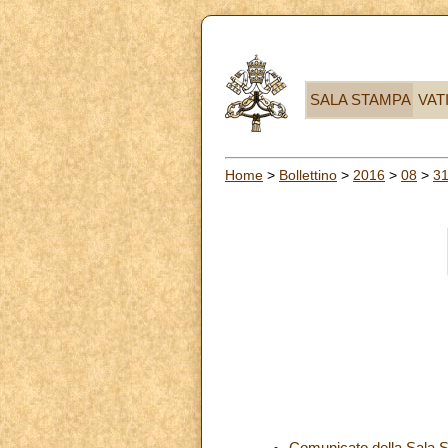
SALA STAMPA
VAT
Home
>
Bollettino
>
2016
>
08
>
3
Comunicato della Sala 