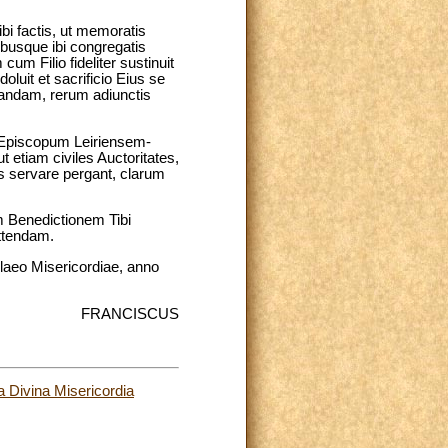
factis, ut memoratis
ibusque ibi congregatis
um Filio fideliter sustinuit
luit et sacrificio Eius se
vandam, rerum adiunctis
 Episcopum Leiriensem-
etiam civiles Auctoritates,
us servare pergant, clarum
m Benedictionem Tibi
ittendam.
ilaeo Misericordiae, anno
FRANCISCUS
a Divina Misericordia