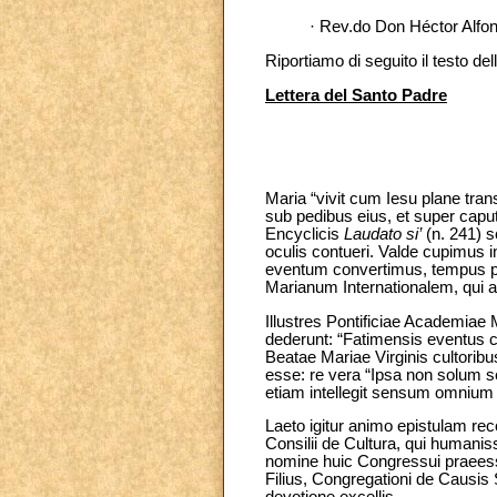
· Rev.do Don Héctor Alfo
Riportiamo di seguito il testo d
Lettera del Santo Padre
Maria “vivit cum Iesu plane tran
sub pedibus eius, et super caput
Encyclicis
Laudato si’
(n. 241) 
oculis contueri. Valde cupimus
eventum convertimus, tempus pr
Marianum Internationalem, qui a
Illustres Pontificiae Academiae 
dederunt: “Fatimensis eventus ce
Beatae Mariae Virginis cultoribu
esse: re vera “Ipsa non solum s
etiam intellegit sensum omnium
Laeto igitur animo epistulam reco
Consilii de Cultura, qui humani
nomine huic Congressui praeesse
Filius, Congregationi de Causis