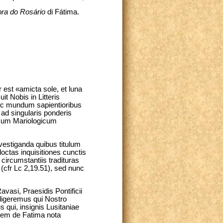
ra do Rosário
di Fátima.
 est «amicta sole, et luna
t Nobis in Litteris
nc mundum sapientioribus
ad singularis ponderis
ssum Mariologicum
vestiganda quibus titulum
octas inquisitiones cunctis
circumstantiis tradituras
(cfr Lc 2,19.51), sed nunc
avasi, Praesidis Pontificii
ligeremus qui Nostro
qui, insignis Lusitaniae
inem de Fatima nota