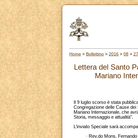
Home
>
Bollettino
>
2016
>
08
>
2
Lettera del Santo P
Mariano Inte
Il 9 luglio scorso è stata pubbl
Congregazione delle Cause dei S
Mariano Internazionale, che avrà
Storia, messaggio e attualità”.
L’inviato Speciale sarà accompa
· Rev.do Mons. Fernando S