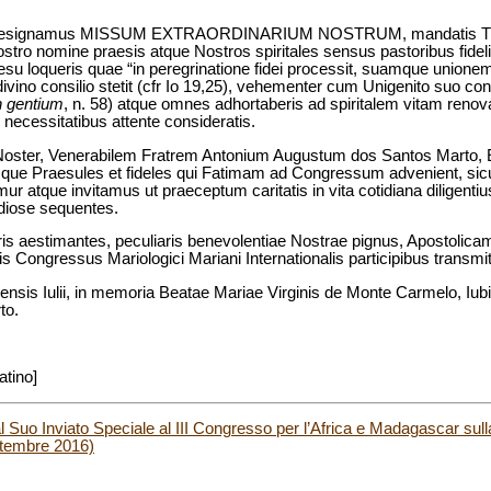
Te designamus MISSUM EXTRAORDINARIUM NOSTRUM, mandatis Tibi 
stro nomine praesis atque Nostros spiritales sensus pastoribus fidel
su loqueris quae “in peregrinatione fidei processit, suamque unionem c
vino consilio stetit (cfr Io 19,25), vehementer cum Unigenito suo condo
 gentium
, n. 58) atque omnes adhortaberis ad spiritalem vitam reno
 necessitatibus attente consideratis.
 Noster, Venerabilem Fratrem Antonium Augustum dos Santos Marto,
e Praesules et fideles qui Fatimam ad Congressum advenient, sicut 
 atque invitamus ut praeceptum caritatis in vita cotidiana diligenti
diose sequentes.
 aestimantes, peculiaris benevolentiae Nostrae pignus, Apostolica
s Congressus Mariologici Mariani Internationalis participibus transm
ensis Iulii, in memoria Beatae Mariae Virginis de Monte Carmelo, Iub
to.
atino]
l Suo Inviato Speciale al III Congresso per l’Africa e Madagascar sull
ttembre 2016)