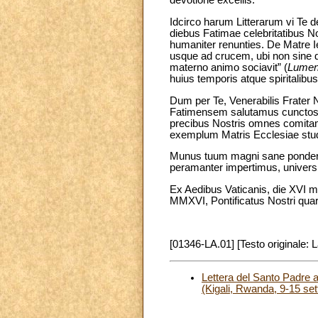
devotione excellis.
Idcirco harum Litterarum vi 
diebus Fatimae celebritatibus No
humaniter renunties. De Matre Ie
usque ad crucem, ubi non sine di
materno animo sociavit” (
Lumen
huius temporis atque spiritalibus
Dum per Te, Venerabilis Frater
Fatimensem salutamus cunctosqu
precibus Nostris omnes comitamur
exemplum Matris Ecclesiae stu
Munus tuum magni sane ponderis
peramanter impertimus, universi
Ex Aedibus Vaticanis, die XVI m
MMXVI, Pontificatus Nostri quar
[01346-LA.01] [Testo originale: L
Lettera del Santo Padre a
(Kigali, Rwanda, 9-15 se