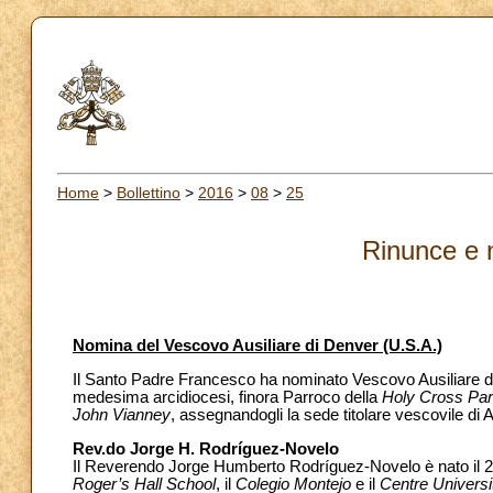
Home
>
Bollettino
>
2016
>
08
>
25
Rinunce e 
Nomina del Vescovo Ausiliare di Denver (U.S.A.)
Il Santo Padre Francesco ha nominato Vescovo Ausiliare di
medesima arcidiocesi, finora Parroco della
Holy Cross Par
John Vianney
, assegnandogli la sede titolare vescovile di 
Rev.do Jorge H. Rodríguez-Novelo
Il Reverendo Jorge Humberto Rodríguez-Novelo è nato il 2
Roger’s Hall School
, il
Colegio Montejo
e il
Centre Universi