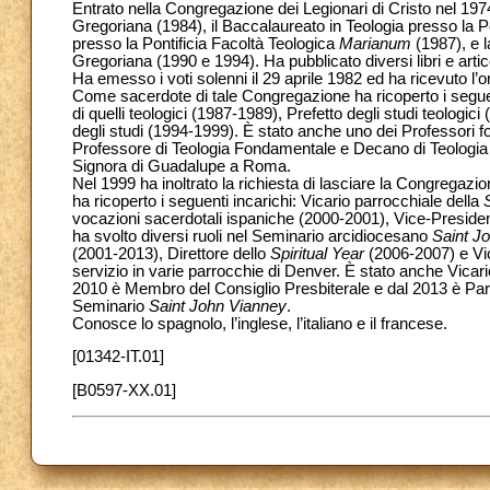
Entrato nella Congregazione dei Legionari di Cristo nel 1974,
Gregoriana (1984), il Baccalaureato in Teologia presso la P
presso la Pontificia Facoltà Teologica
Marianum
(1987), e l
Gregoriana (1990 e 1994). Ha pubblicato diversi libri e artico
Ha emesso i voti solenni il 29 aprile 1982 ed ha ricevuto l’o
Come sacerdote di tale Congregazione ha ricoperto i seguent
di quelli teologici (1987-1989), Prefetto degli studi teolog
degli studi (1994-1999). È stato anche uno dei Professori fo
Professore di Teologia Fondamentale e Decano di Teologia 
Signora di Guadalupe a Roma.
Nel 1999 ha inoltrato la richiesta di lasciare la Congregazio
ha ricoperto i seguenti incarichi: Vicario parrocchiale della
vocazioni sacerdotali ispaniche (2000-2001), Vice-President
ha svolto diversi ruoli nel Seminario arcidiocesano
Saint J
(2001-2013), Direttore dello
Spiritual Year
(2006-2007) e Vic
servizio in varie parrocchie di Denver. È stato anche Vicar
2010 è Membro del Consiglio Presbiterale e dal 2013 è Par
Seminario
Saint John Vianney
.
Conosce lo spagnolo, l’inglese, l’italiano e il francese.
[01342-IT.01]
[B0597-XX.01]