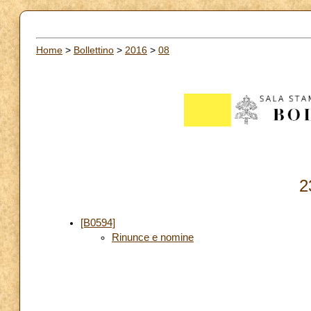
Home
>
Bollettino
>
2016
>
08
2
[B0594]
Rinunce e nomine