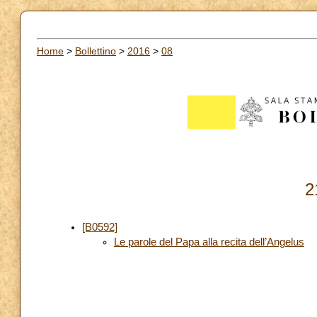
Home
>
Bollettino
>
2016
>
08
2
[B0592]
Le parole del Papa alla recita dell’Angelus