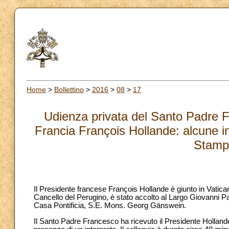
Home
>
Bollettino
>
2016
>
08
>
17
Udienza privata del Santo Padre F
Francia François Hollande: alcune in
Stamp
Il Presidente francese François Hollande è giunto in Vatica
Cancello del Perugino, è stato accolto al Largo Giovanni Paol
Casa Pontificia, S.E. Mons. Georg Gänswein.
Il Santo Padre Francesco ha ricevuto il Presidente Hollande 