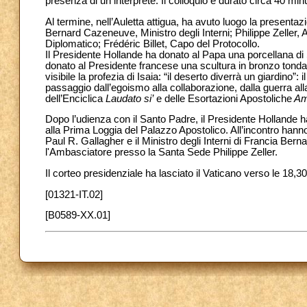
presenza di un interprete. Il colloquio è durato circa 40 minu
Al termine, nell’Auletta attigua, ha avuto luogo la presenta
Bernard Cazeneuve, Ministro degli Interni; Philippe Zeller
Diplomatico; Frédéric Billet, Capo del Protocollo.
Il Presidente Hollande ha donato al Papa una porcellana di
donato al Presidente francese una scultura in bronzo tonda
visibile la profezia di Isaia: “il deserto diverrà un giardino”:
passaggio dall’egoismo alla collaborazione, dalla guerra al
dell’Enciclica
Laudato si’
e delle Esortazioni Apostoliche
Amo
Dopo l’udienza con il Santo Padre, il Presidente Hollande ha
alla Prima Loggia del Palazzo Apostolico. All’incontro hanno
Paul R. Gallagher e il Ministro degli Interni di Francia Be
l'Ambasciatore presso la Santa Sede Philippe Zeller.
Il corteo presidenziale ha lasciato il Vaticano verso le 18,30
[01321-IT.02]
[B0589-XX.01]