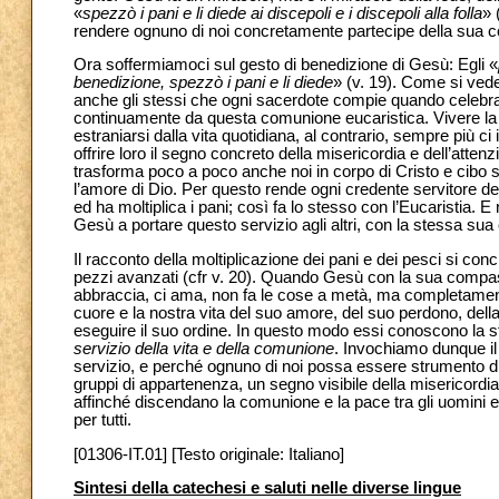
«
spezzò i pani e li diede ai discepoli e i discepoli alla folla
» 
rendere ognuno di noi concretamente partecipe della sua
Ora soffermiamoci sul gesto di benedizione di Gesù: Egli «
benedizione, spezzò i pani e li diede
» (v. 19). Come si ved
anche gli stessi che ogni sacerdote compie quando celebra
continuamente da questa comunione eucaristica. Vivere la 
estraniarsi dalla vita quotidiana, al contrario, sempre più c
offrire loro il segno concreto della misericordia e dell’atten
trasforma poco a poco anche noi in corpo di Cristo e cibo spir
l’amore di Dio. Per questo rende ogni credente servitore de
ed ha moltiplica i pani; così fa lo stesso con l’Eucaristia.
Gesù a portare questo servizio agli altri, con la stessa su
Il racconto della moltiplicazione dei pani e dei pesci si con
pezzi avanzati (cfr v. 20). Quando Gesù con la sua compass
abbraccia, ci ama, non fa le cose a metà, ma completamente
cuore e la nostra vita del suo amore, del suo perdono, de
eseguire il suo ordine. In questo modo essi conoscono la st
servizio della vita e della comunione
. Invochiamo dunque i
servizio, e perché ognuno di noi possa essere strumento di 
gruppi di appartenenza, un segno visibile della misericordia
affinché discendano la comunione e la pace tra gli uomini
per tutti.
[01306-IT.01] [Testo originale: Italiano]
Sintesi della catechesi e saluti nelle diverse lingue