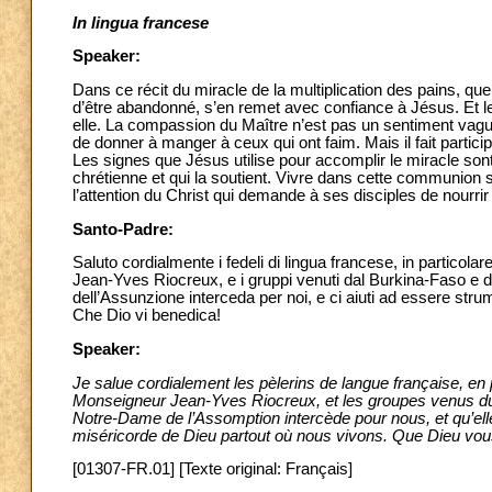
In lingua francese
Speaker:
Dans ce récit du miracle de la multiplication des pains, q
d’être abandonné, s’en remet avec confiance à Jésus. Et le S
elle. La compassion du Maître n’est pas un sentiment vague
de donner à manger à ceux qui ont faim. Mais il fait partic
Les signes que Jésus utilise pour accomplir le miracle son
chrétienne et qui la soutient. Vivre dans cette communion si
l’attention du Christ qui demande à ses disciples de nourrir 
Santo-Padre:
Saluto cordialmente i fedeli di lingua francese, in particol
Jean-Yves Riocreux, e i gruppi venuti dal Burkina-Faso e
dell’Assunzione interceda per noi, e ci aiuti ad essere str
Che Dio vi benedica!
Speaker:
Je salue cordialement les pèlerins de langue française, e
Monseigneur Jean-Yves Riocreux, et les groupes venus d
Notre-Dame de l’Assomption intercède pour nous, et qu’ell
miséricorde de Dieu partout où nous vivons. Que Dieu vou
[01307-FR.01] [Texte original: Français]