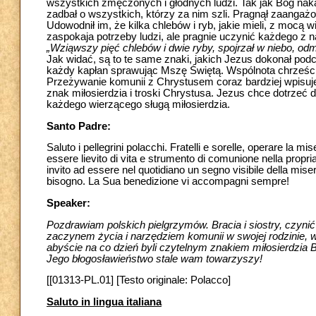
wszystkich zmęczonych i głodnych ludzi. Tak jak Bóg naka
zadbał o wszystkich, którzy za nim szli. Pragnął zaanga
Udowodnił im, że kilka chlebów i ryb, jakie mieli, z mocą 
zaspokaja potrzeby ludzi, ale pragnie uczynić każdego z 
„Wziąwszy pięć chlebów i dwie ryby, spojrzał w niebo, od
Jak widać, są to te same znaki, jakich Jezus dokonał podc
każdy kapłan sprawując Mszę Świętą. Wspólnota chrześcija
Przeżywanie komunii z Chrystusem coraz bardziej wpisuje
znak miłosierdzia i troski Chrystusa. Jezus chce dotrzeć 
każdego wierzącego sługą miłosierdzia.
Santo Padre:
Saluto i pellegrini polacchi. Fratelli e sorelle, operare la m
essere lievito di vita e strumento di comunione nella propria
invito ad essere nel quotidiano un segno visibile della mise
bisogno. La Sua benedizione vi accompagni sempre!
Speaker:
Pozdrawiam polskich pielgrzymów. Bracia i siostry, czynić
zaczynem życia i narzędziem komunii w swojej rodzinie, w
abyście na co dzień byli czytelnym znakiem miłosierdzia 
Jego błogosławieństwo stale wam towarzyszy!
[[01313-PL.01] [Testo originale: Polacco]
Saluto in lingua italiana