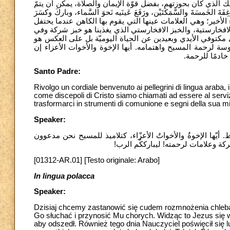
ك الذي كان بحوزتهم، بفضل قوّة الإيمان والصلاة، يمكن أن يتمّ
َمسَةَ والسَّمَكَتَيْن، ورَفَعَ عَينَيه نَحوَ السَّماء، وباركَ وكسَرَ
اء الأخير؛ وهي العلامات عينها التي يقوم بها الكاهن عندما يحتفل
لافخارستية، والخبز الافخارستي الذي يغذينا هو خبز شركة وفي
مكتوفي الأيدي وبعيدين عن الحياة اليوميّة بل على العكس هو
وسة لرحمة المسيح واهتمامه. أيها الإخوة والأخوات الأعزاء إن
خادمًا للرحمة
Santo Padre:
Rivolgo un cordiale benvenuto ai pellegrini di lingua araba, in
come discepoli di Cristo siamo chiamati ad essere al servi
trasformarci in strumenti di comunione e segni della sua mis
Speaker:
ط. أيّها الإخوةُ والأخواتُ الأعزّاء، كتلاميذ للمسيح نحن مدعوون
ركة وعلامات لرحمته! ليبارككُم الرب
[01312-AR.01] [Testo originale: Arabo]
In lingua polacca
Speaker:
Dzisiaj chcemy zastanowić się cudem rozmnożenia chleba
Go słuchać i przynosić Mu chorych. Widząc to Jezus się wz
aby odszedł. Również tego dnia Nauczyciel poświęcił się 