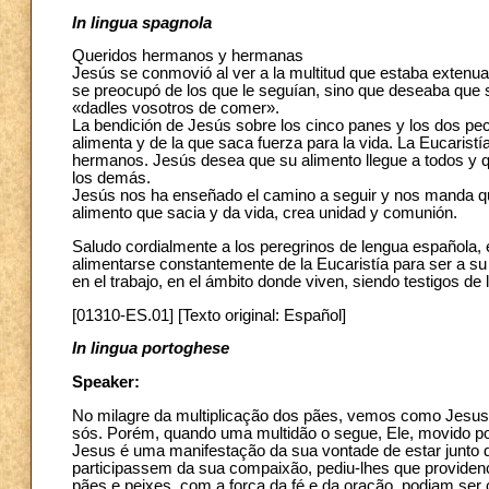
In lingua spagnola
Queridos hermanos y hermanas
Jesús se conmovió al ver a la multitud que estaba extenua
se preocupó de los que le seguían, sino que deseaba que 
«dadles vosotros de comer».
La bendición de Jesús sobre los cinco panes y los dos pece
alimenta y de la que saca fuerza para la vida. La Eucarist
hermanos. Jesús desea que su alimento llegue a todos y q
los demás.
Jesús nos ha enseñado el camino a seguir y nos manda qu
alimento que sacia y da vida, crea unidad y comunión.
Saludo cordialmente a los peregrinos de lengua española, e
alimentarse constantemente de la Eucaristía para ser a su
en el trabajo, en el ámbito donde viven, siendo testigos de
[01310-ES.01] [Texto original: Español]
In lingua portoghese
Speaker:
No milagre da multiplicação dos pães, vemos como Jesus, 
sós. Porém, quando uma multidão o segue, Ele, movido p
Jesus é uma manifestação da sua vontade de estar junto d
participassem da sua compaixão, pediu-lhes que provide
pães e peixes, com a força da fé e da oração, podiam ser 