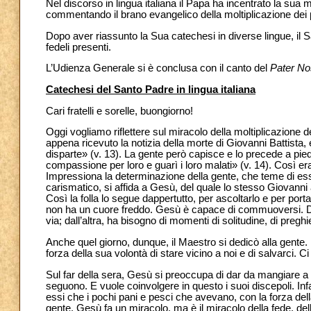
Nel discorso in lingua italiana il Papa ha incentrato la su
commentando il brano evangelico della moltiplicazione dei p
Dopo aver riassunto la Sua catechesi in diverse lingue, il Sa
fedeli presenti.
L’Udienza Generale si è conclusa con il canto del
Pater No
Catechesi del Santo Padre in lingua italiana
Cari fratelli e sorelle, buongiorno!
Oggi vogliamo riflettere sul miracolo della moltiplicazione d
appena ricevuto la notizia della morte di Giovanni Battista, 
disparte» (v. 13). La gente però capisce e lo precede a pied
compassione per loro e guarì i loro malati» (v. 14). Così 
Impressiona la determinazione della gente, che teme di es
carismatico, si affida a Gesù, del quale lo stesso Giovanni
Così la folla lo segue dappertutto, per ascoltarlo e per p
non ha un cuore freddo. Gesù è capace di commuoversi. Da 
via; dall’altra, ha bisogno di momenti di solitudine, di preg
Anche quel giorno, dunque, il Maestro si dedicò alla gent
forza della sua volontà di stare vicino a noi e di salvarci. 
Sul far della sera, Gesù si preoccupa di dar da mangiare a 
seguono. E vuole coinvolgere in questo i suoi discepoli. Infat
essi che i pochi pani e pesci che avevano, con la forza dell
gente. Gesù fa un miracolo, ma è il miracolo della fede, d