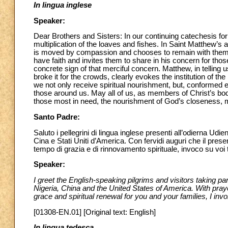
In lingua inglese
Speaker:
Dear Brothers and Sisters: In our continuing catechesis fo
multiplication of the loaves and fishes. In Saint Matthew’s
is moved by compassion and chooses to remain with them. B
have faith and invites them to share in his concern for those
concrete sign of that merciful concern. Matthew, in telling
broke it for the crowds, clearly evokes the institution of th
we not only receive spiritual nourishment, but, conformed 
those around us. May all of us, as members of Christ’s bod
those most in need, the nourishment of God’s closeness, 
Santo Padre:
Saluto i pellegrini di lingua inglese presenti all’odierna Ud
Cina e Stati Uniti d’America. Con fervidi auguri che il prese
tempo di grazia e di rinnovamento spirituale, invoco su voi t
Speaker:
I greet the English-speaking pilgrims and visitors taking p
Nigeria, China and the United States of America. With pray
grace and spiritual renewal for you and your families, I inv
[01308-EN.01] [Original text: English]
In lingua tedesca