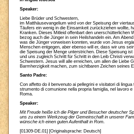
Speaker:
Liebe Brüder und Schwestern,
im Matthäusevangelium wird von der Speisung der vierta
Täufers ein wenig in die Einsamkeit zurückziehen wollte, ha
Kranken. Dieses Mitleid offenbart den unerschütterlichen 
bezog auch die Jünger in sein Heilshandeln ein. Am Aben
was die Jünger vorweisen konnten, wurde von Jesus ergän
Menschen entgegen, aber ebenso will er, dass wir uns sei
die Speisung der Menge unterstrichen. Diese Speisung ist a
und uns zugleich Schritt für Schritt in den Leib Christi verw
Schwestern. Jesus will alle erreichen, um allen die Liebe 
Barmherzigkeit machen, zum sichtbaren Zeichen seines Er
Santo Padre:
Con affetto do il benvenuto ai pellegrini e visitatori di ling
strumento di comunione nella propria famiglia, nel lavoro e in
Roma.
Speaker:
Mit Freude heiße ich die Pilger und Besucher deutscher Sp
uns zu einem Werkzeug der Gemeinschaft in unserer Famili
wünsche ich einen guten Aufenthalt in Rom.
[01309-DE.01] [Originalsprache: Deutsch]