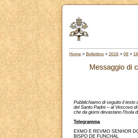
Home
>
Bollettino
>
2016
>
08
>
1
Messaggio di co
Pubblichiamo di seguito il testo 
del Santo Padre – al Vescovo di F
che da giorni devastano l’Isola d
Telegramma
EXMO E REVMO SENHOR D
BISPO DE FUNCHAL