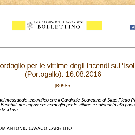
6
rdoglio per le vittime degli incendi sull’Iso
(Portogallo), 16.08.2016
[B0585]
del messaggio telegrafico che il Cardinale Segretario di Stato Pietro P
unchal, per esprimere cordoglio per le vittime e solidarietà alla popol
i Madeira:
OM ANTÓNIO CAVACO CARRILHO