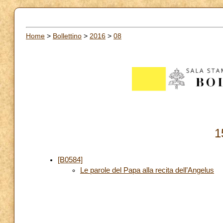
Home
>
Bollettino
>
2016
>
08
1
[B0584]
Le parole del Papa alla recita dell’Angelus