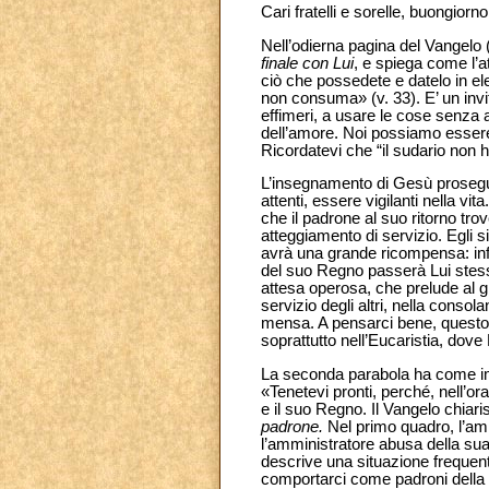
Cari fratelli e sorelle, buongiorno
Nell’odierna pagina del Vangelo 
finale con Lui
, e spiega come l’
ciò che possedete e datelo in ele
non consuma» (v. 33). E’ un invit
effimeri, a usare le cose senza a
dell’amore. Noi possiamo essere 
Ricordatevi che “il sudario non 
L’insegnamento di Gesù prosegue
attenti, essere vigilanti nella vi
che il padrone al suo ritorno trov
atteggiamento di servizio. Egli s
avrà una grande ricompensa: infa
del suo Regno passerà Lui stesso
attesa operosa, che prelude al g
servizio degli altri, nella conso
mensa. A pensarci bene, questo a
soprattutto nell’Eucaristia, dove
La seconda parabola ha come
«Tenetevi pronti, perché, nell’or
e il suo Regno. Il Vangelo chiar
padrone.
Nel primo quadro, l’am
l’amministratore abusa della sua 
descrive una situazione frequente
comportarci come padroni della v