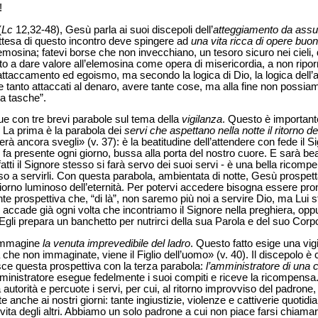
!
(
Lc
12,32-48), Gesù parla ai suoi discepoli dell’
atteggiamento da assum
attesa di questo incontro deve spingere ad
una vita ricca di opere buo
mosina; fatevi borse che non invecchiano, un tesoro sicuro nei cieli, 
o a dare valore all’elemosina come opera di misericordia, a non riporre
ttaccamento ed egoismo, ma secondo la logica di Dio, la logica dell’atte
tanto attaccati al denaro, avere tante cose, ma alla fine non possiam
ha tasche”.
 con tre brevi parabole sul tema della
vigilanza
. Questo è importante
ta. La prima è la parabola dei
servi che aspettano nella notte il ritorno d
erà ancora svegli» (v. 37): è la beatitudine dell’attendere con fede il Si
i fa presente ogni giorno, bussa alla porta del nostro cuore. E sarà bea
tti il Signore stesso si farà servo dei suoi servi - è una bella ricomp
 a servirli. Con questa parabola, ambientata di notte, Gesù prospetta
iorno luminoso dell’eternità. Per potervi accedere bisogna essere pront
lante prospettiva che, “di là”, non saremo più noi a servire Dio, ma Lui 
ccade già ogni volta che incontriamo il Signore nella preghiera, oppur
 Egli prepara un banchetto per nutrirci della sua Parola e del suo Corp
 immagine
la venuta imprevedibile del ladro
. Questo fatto esige una vigi
a che non immaginate, viene il Figlio dell’uomo» (v. 40). Il discepolo è 
isce questa prospettiva con la terza parabola:
l’amministratore di una 
ministratore esegue fedelmente i suoi compiti e riceve la ricompens
autorità e percuote i servi, per cui, al ritorno improvviso del padron
 anche ai nostri giorni: tante ingiustizie, violenze e cattiverie quotidi
ita degli altri. Abbiamo un solo padrone a cui non piace farsi chiama