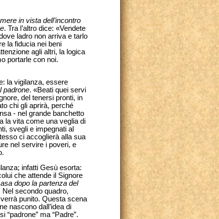
ere in vista dell’incontro
ne
. Tra l’altro dice: «Vendete
dove ladro non arriva e tarlo
 la fiducia nei beni
nzione agli altri, la logica
o portarle con noi.
: la vigilanza, essere
el padrone
. «Beati quei servi
gnore, del tenersi pronti, in
to chi gli aprirà, perché
ensa - nel grande banchetto
 la vita come una veglia di
i, svegli e impegnati al
stesso ci accoglierà alla sua
e nel servire i poveri, e
o.
lanza; infatti Gesù esorta:
colui che attende il Signore
casa dopo la partenza del
a. Nel secondo quadro,
e, verrà punito. Questa scena
ane nascono dall’idea di
rsi “padrone” ma “Padre”.