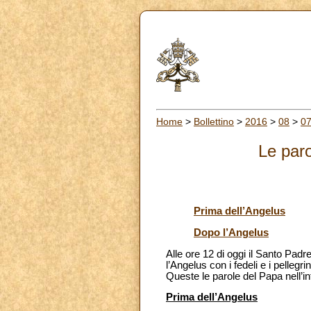
Home
>
Bollettino
>
2016
>
08
>
0
Le paro
Prima dell’Angelus
Dopo l’Angelus
Alle ore 12 di oggi il Santo Padr
l’Angelus con i fedeli e i pelle
Queste le parole del Papa nell’i
Prima dell’Angelus