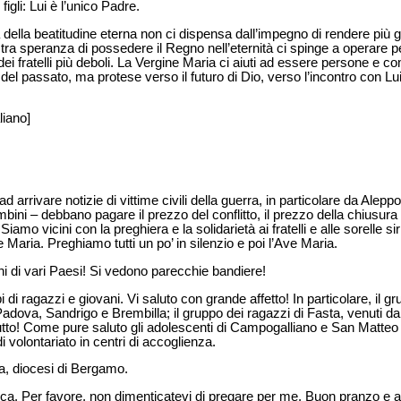
figli: Lui è l’unico Padre.
 della beatitudine eterna non ci dispensa dall’impegno di rendere più giu
ra speranza di possedere il Regno nell’eternità ci spinge a operare pe
dei fratelli più deboli. La Vergine Maria ci aiuti ad essere persone e co
del passato, ma protese verso il futuro di Dio, verso l’incontro con Lui
liano]
d arrivare notizie di vittime civili della guerra, in particolare da Alepp
bini – debbano pagare il prezzo del conflitto, il prezzo della chiusur
iamo vicini con la preghiera e la solidarietà ai fratelli e alle sorelle siri
Maria. Preghiamo tutti un po’ in silenzio e poi l’Ave Maria.
rini di vari Paesi! Si vedono parecchie bandiere!
 di ragazzi e giovani. Vi saluto con grande affetto! In particolare, il g
 Padova, Sandrigo e Brembilla; il gruppo dei ragazzi di Fasta, venuti da
utto! Come pure saluto gli adolescenti di Campogalliano e San Matteo
 volontariato in centri di accoglienza.
ca, diocesi di Bergamo.
ca. Per favore, non dimenticatevi di pregare per me. Buon pranzo e ar