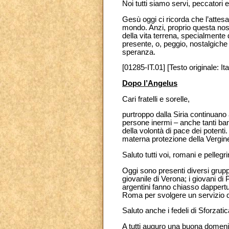
Noi tutti siamo servi, peccatori e 
Gesù oggi ci ricorda che l’attesa
mondo. Anzi, proprio questa nost
della vita terrena, specialmente 
presente, o, peggio, nostalgiche 
speranza.
[01285-IT.01] [Testo originale: Ita
Dopo l’Angelus
Cari fratelli e sorelle,
purtroppo dalla Siria continuano a
persone inermi – anche tanti bam
della volontà di pace dei potenti. S
materna protezione della Vergine 
Saluto tutti voi, romani e pelleg
Oggi sono presenti diversi gruppi
giovanile di Verona; i giovani di
argentini fanno chiasso dappert
Roma per svolgere un servizio di
Saluto anche i fedeli di Sforzati
A tutti auguro una buona domeni