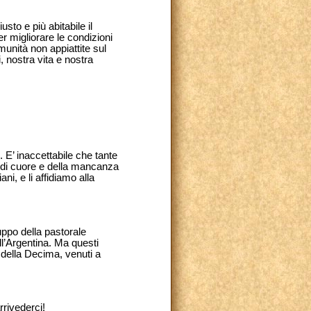
sto e più abitabile il
r migliorare le condizioni
munità non appiattite sul
, nostra vita e nostra
o. E’ inaccettabile che tante
a di cuore e della mancanza
ani, e li affidiamo alla
ruppo della pastorale
ll’Argentina. Ma questi
 della Decima, venuti a
rivederci!