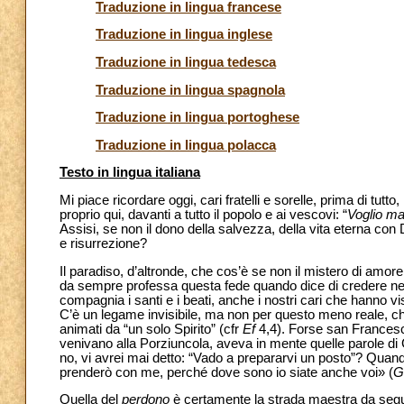
Traduzione in lingua francese
Traduzione in lingua inglese
Traduzione in lingua tedesca
Traduzione in lingua spagnola
Traduzione in lingua portoghese
Traduzione in lingua polacca
Testo in lingua italiana
Mi piace ricordare oggi, cari fratelli e sorelle, prima di tu
proprio qui, davanti a tutto il popolo e ai vescovi: “
Voglio man
Assisi, se non il dono della salvezza, della vita eterna con
e risurrezione?
Il paradiso, d’altronde, che cos’è se non il mistero di amo
da sempre professa questa fede quando dice di credere ne
compagnia i santi e i beati, anche i nostri cari che hanno vis
C’è un legame invisibile, ma non per questo meno reale, che
animati da “un solo Spirito” (cfr
Ef
4,4). Forse san Francesco
venivano alla Porziuncola, aveva in mente quelle parole di
no, vi avrei mai detto: “Vado a prepararvi un posto”? Quand
prenderò con me, perché dove sono io siate anche voi» (
G
Quella del
perdono
è certamente la strada maestra da seguir