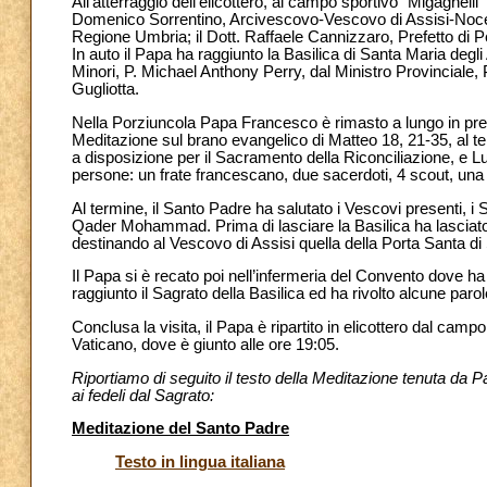
All’atterraggio dell’elicottero, al campo sportivo “Migaghell
Domenico Sorrentino, Arcivescovo-Vescovo di Assisi-Nocer
Regione Umbria; il Dott. Raffaele Cannizzaro, Prefetto di Pe
In auto il Papa ha raggiunto la Basilica di Santa Maria degl
Minori, P. Michael Anthony Perry, dal Ministro Provinciale, 
Gugliotta.
Nella Porziuncola Papa Francesco è rimasto a lungo in pregh
Meditazione sul brano evangelico di Matteo 18, 21-35, al ter
a disposizione per il Sacramento della Riconciliazione, e L
persone: un frate francescano, due sacerdoti, 4 scout, una si
Al termine, il Santo Padre ha salutato i Vescovi presenti, i
Qader Mohammad. Prima di lasciare la Basilica ha lasciato 
destinando al Vescovo di Assisi quella della Porta Santa di
Il Papa si è recato poi nell’infermeria del Convento dove ha 
raggiunto il Sagrato della Basilica ed ha rivolto alcune parole
Conclusa la visita, il Papa è ripartito in elicottero dal campo
Vaticano, dove è giunto alle ore 19:05.
Riportiamo di seguito il testo della Meditazione tenuta da Pa
ai fedeli dal Sagrato:
Meditazione del Santo Padre
Testo in lingua italiana