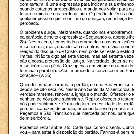
com
ternura
: é uma expressão para indicar a sua
misericó
quando estamos arrependidos e manda-nos voltar para cas
foram remidas e nos perdoou tudo. O perdão de Deus não t
qualquer pessoa que, no íntimo do coração, reconheça ter 
perdoado.
O problema surge, infelizmente, quando nos encontramo
na parábola é muito expressiva: «Segurando-o, apertou-lh
28). Nesta cena, temos todo o drama das nossas relaçõ
misericórdia; mas, quando são os outros em dívida connos
reação do discípulo de Cristo, nem pode ser este o estilo 
limites: «Não te digo até sete vezes, mas até setenta vez
não a nossa pretensão de justiça. Na verdade, deter-se ne
misericórdia ao pé da Cruz apenas em virtude do amor d
termina a parábola: «Assim procederá convosco meu Pai c
coração» (v. 35).
Queridos irmãos e irmãs, o perdão, de que São Francisco s
depois de oito séculos. Neste Ano Santo da Misericórdia,
verdadeiramente, renovar a Igreja e o mundo. Oferecer o 
nenhum de nós pode subtrair-se. Repito: oferecer o teste
nós pode subtrair-se. O mundo tem necessidade de perdã
porque incapazes de perdão, arruinando a vida própria e a
Peçamos a São Francisco que interceda por nós, para que
de misericórdia.
Podemos rezar sobre isto. Cada qual como o sentir. Convi
vou – para estar à disposição do perdão. Far-nos-á bem re