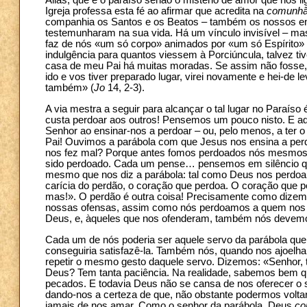
Aliás, que é o paraíso senão o mistério de amor que no
Igreja professa esta fé ao afirmar que acredita na
comunhã
companhia os Santos e os Beatos – também os nossos ente
testemunharam na sua vida. Há um vínculo invisível – mas
faz de nós «um só corpo» animados por «um só Espírito» 
indulgência para quantos viessem à Porciúncula, talvez t
casa de meu Pai há muitas moradas. Se assim não fosse, 
ido e vos tiver preparado lugar, virei novamente e hei-de l
também» (
Jo
14, 2-3).
A via mestra a seguir para alcançar o tal lugar no Paraíso
custa perdoar aos outros! Pensemos um pouco nisto. E aqu
Senhor ao ensinar-nos a perdoar – ou, pelo menos, a ter o
Pai! Ouvimos a parábola com que Jesus nos ensina a perd
nos fez mal? Porque antes fomos perdoados nós mesmos… 
sido perdoado. Cada um pense… pensemos em silêncio qu
mesmo que nos diz a parábola: tal como Deus nos perdo
carícia do perdão, o coração que perdoa. O coração que 
mas!». O perdão é outra coisa! Precisamente como dizem
nossas ofensas, assim como nós perdoamos a quem nos 
Deus, e, àqueles que nos ofenderam, também nós devemo
Cada um de nós poderia ser aquele servo da parábola que
conseguiria satisfazê-la. Também nós, quando nos ajoelh
repetir o mesmo gesto daquele servo. Dizemos: «Senhor,
Deus? Tem tanta paciência. Na realidade, sabemos bem 
pecados. E todavia Deus não se cansa de nos oferecer o 
dando-nos a certeza de que, não obstante podermos volta
jamais de nos amar. Como o senhor da parábola, Deus
co