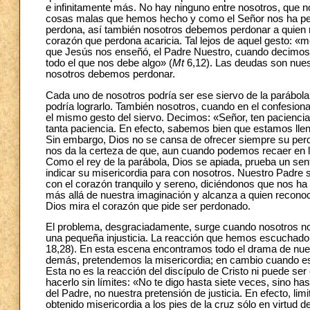
e infinitamente más. No hay ninguno entre nosotros, que
cosas malas que hemos hecho y como el Señor nos ha per
perdona, así también nosotros debemos perdonar a quien n
corazón que perdona acaricia. Tal lejos de aquel gesto: «
que Jesús nos enseñó, el Padre Nuestro, cuando decimo
todo el que nos debe algo» (
Mt
6,12). Las deudas son nues
nosotros debemos perdonar.
Cada uno de nosotros podría ser ese siervo de la parábol
podría lograrlo. También nosotros, cuando en el confesion
el mismo gesto del siervo. Decimos: «Señor, ten pacienci
tanta paciencia. En efecto, sabemos bien que estamos ll
Sin embargo, Dios no se cansa de ofrecer siempre su perd
nos da la certeza de que, aun cuando podemos recaer en 
Como el rey de la parábola, Dios se apiada, prueba un sent
indicar su misericordia para con nosotros. Nuestro Padr
con el corazón tranquilo y sereno, diciéndonos que nos ha
más allá de nuestra imaginación y alcanza a quien reconoce
Dios mira el corazón que pide ser perdonado.
El problema, desgraciadamente, surge cuando nosotros n
una pequeña injusticia. La reacción que hemos escuchado
18,28). En esta escena encontramos todo el drama de nu
demás, pretendemos la misericordia; en cambio cuando est
Esta no es la reacción del discípulo de Cristo ni puede ser 
hacerlo sin límites: «No te digo hasta siete veces, sino ha
del Padre, no nuestra pretensión de justicia. En efecto, li
obtenido misericordia a los pies de la cruz sólo en virtud 