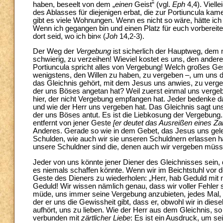
haben, beseelt von dem „
einen
Geist“ (vgl.
Eph
4,4). Vielle
des Ablasses für diejenigen erbat, die zur Portiuncula k
gibt es viele Wohnungen. Wenn es nicht so wäre, hätte ich
Wenn ich gegangen bin und einen Platz für euch vorbereit
dort seid, wo ich bin« (
Joh
14,2-3).
Der Weg der
Vergebung
ist sicherlich der Hauptweg, dem 
schwierig, zu verzeihen! Wieviel kostet es uns, den ande
Portiuncula spricht alles von Vergebung! Welch großes Ge
wenigstens, den Willen zu haben, zu vergeben –, um uns d
das Gleichnis gehört, mit dem Jesus uns anwies, zu verge
der uns Böses angetan hat? Weil zuerst einmal uns vergeb
hier, der nicht Vergebung empfangen hat. Jeder bedenke 
und wie der Herr uns vergeben hat. Das Gleichnis sagt u
der uns Böses antut. Es ist die Liebkosung der Vergebung
entfernt von jener Geste
[er deutet das Ausreißen eines Za
Anderes. Gerade so wie in dem Gebet, das Jesus uns gele
Schulden, wie auch wir sie unseren Schuldnern erlassen h
unsere Schuldner sind die, denen auch wir vergeben müss
Jeder von uns könnte jener Diener des Gleichnisses sein, d
es niemals schaffen könnte. Wenn wir im Beichtstuhl vor de
Geste des Dieners zu wiederholen: „Herr, hab Geduld mit m
Geduld! Wir wissen nämlich genau, dass wir voller Fehler s
müde, uns immer seine Vergebung anzubieten, jedes Mal, w
der er uns die Gewissheit gibt, dass er, obwohl wir in die
aufhört, uns zu lieben. Wie der Herr aus dem Gleichnis, s
verbunden mit
zärtlicher Liebe
: Es ist ein Ausdruck, um s