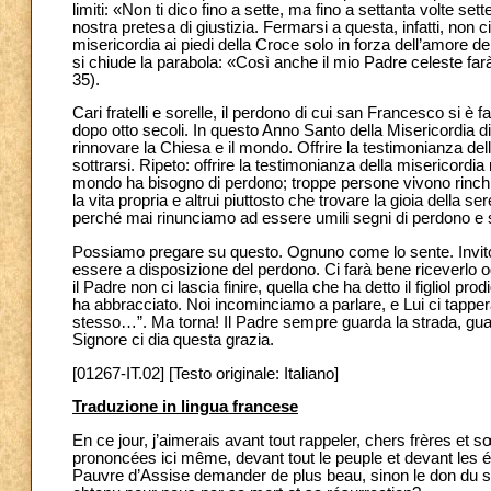
limiti: «Non ti dico fino a sette, ma fino a settanta volte s
nostra pretesa di giustizia. Fermarsi a questa, infatti, non
misericordia ai piedi della Croce solo in forza dell’amore d
si chiude la parabola: «Così anche il mio Padre celeste farà
35).
Cari fratelli e sorelle, il perdono di cui san Francesco si è
dopo otto secoli. In questo Anno Santo della Misericordia
rinnovare la Chiesa e il mondo. Offrire la testimonianza de
sottrarsi. Ripeto: offrire la testimonianza della misericordi
mondo ha bisogno di perdono; troppe persone vivono rinchi
la vita propria e altrui piuttosto che trovare la gioia della
perché mai rinunciamo ad essere umili segni di perdono e s
Possiamo pregare su questo. Ognuno come lo sente. Invito i
essere a disposizione del perdono. Ci farà bene riceverlo ogg
il Padre non ci lascia finire, quella che ha detto il figliol p
ha abbracciato. Noi incominciamo a parlare, e Lui ci tapperà
stesso…”. Ma torna! Il Padre sempre guarda la strada, guarda, 
Signore ci dia questa grazia.
[01267-IT.02] [Testo originale: Italiano]
Traduzione in lingua francese
En ce jour, j’aimerais avant tout rappeler, chers frères et s
prononcées ici même, devant tout le peuple et devant les é
Pauvre d’Assise demander de plus beau, sinon le don du salu