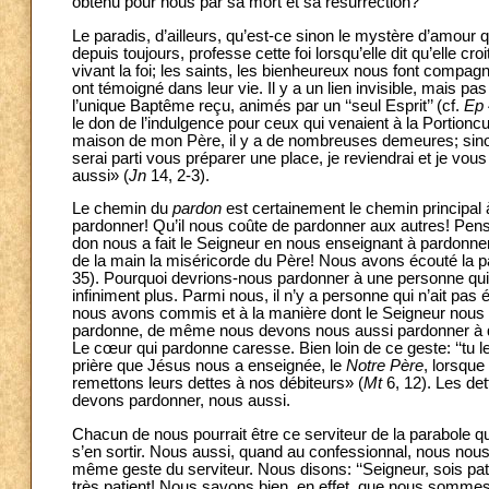
obtenu pour nous par sa mort et sa résurrection?
Le paradis, d’ailleurs, qu’est-ce sinon le mystère d’amour q
depuis toujours, professe cette foi lorsqu’elle dit qu’elle cro
vivant la foi; les saints, les bienheureux nous font compagni
ont témoigné dans leur vie. Il y a un lien invisible, mais pas
l’unique Baptême reçu, animés par un ‘‘seul Esprit’’ (cf.
Ep
le don de l’indulgence pour ceux qui venaient à la Portioncul
maison de mon Père, il y a de nombreuses demeures; sinon,
serai parti vous préparer une place, je reviendrai et je vo
aussi» (
Jn
14, 2-3).
Le chemin du
pardon
est certainement le chemin principal à 
pardonner! Qu’il nous coûte de pardonner aux autres! Penso
don nous a fait le Seigneur en nous enseignant à pardonner
de la main la miséricorde du Père! Nous avons écouté la p
35). Pourquoi devrions-nous pardonner à une personne qui 
infiniment plus. Parmi nous, il n’y a personne qui n’ait 
nous avons commis et à la manière dont le Seigneur nous
pardonne, de même nous devons nous aussi pardonner à qui
Le cœur qui pardonne caresse. Bien loin de ce geste: ‘‘tu
prière que Jésus nous a enseignée, le
Notre Père
, lorsqu
remettons leurs dettes à nos débiteurs» (
Mt
6, 12). Les de
devons pardonner, nous aussi.
Chacun de nous pourrait être ce serviteur de la parabole qu
s’en sortir. Nous aussi, quand au confessionnal, nous nous
même geste du serviteur. Nous disons: ‘‘Seigneur, sois pati
très patient! Nous savons bien, en effet, que nous somm