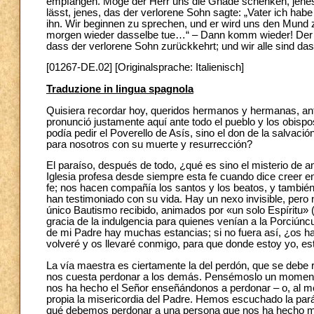
empfangen. Möge der Herr uns die Gnade schenken, jenes
lässt, jenes, das der verlorene Sohn sagte: „Vater ich ha
ihn. Wir beginnen zu sprechen, und er wird uns den Mund 
morgen wieder dasselbe tue…“ – Dann komm wieder! Der V
dass der verlorene Sohn zurückkehrt; und wir alle sind d
[01267-DE.02] [Originalsprache: Italienisch]
Traduzione in lingua spagnola
Quisiera recordar hoy, queridos hermanos y hermanas, ante
pronunció justamente aquí ante todo el pueblo y los obis
podía pedir el Poverello de Asís, sino el don de la salvació
para nosotros con su muerte y resurrección?
El paraíso, después de todo, ¿qué es sino el misterio de 
Iglesia profesa desde siempre esta fe cuando dice creer 
fe; nos hacen compañía los santos y los beatos, y también l
han testimoniado con su vida. Hay un nexo invisible, pero 
único Bautismo recibido, animados por «un solo Espíritu» 
gracia de la indulgencia para quienes venían a la Porciún
de mi Padre hay muchas estancias; si no fuera así, ¿os ha
volveré y os llevaré conmigo, para que donde estoy yo, es
La vía maestra es ciertamente la del perdón, que se debe re
nos cuesta perdonar a los demás. Pensémoslo un momento.
nos ha hecho el Señor enseñándonos a perdonar – o, al me
propia la misericordia del Padre. Hemos escuchado la par
qué debemos perdonar a una persona que nos ha hecho m