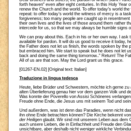
forth heaven” even after eight centuries. In this Holy Year 
renew the Church and the world. To offer today’s world the
repeat: to offer today’s world the witness of mercy is a t
forgiveness; too many people are caught up in resentment a
their own lives and the lives of those around them rather th
intercede for us, so that we may always be humble signs o
We can pray about this. Each in his or her own way. I ask th
available for pardon. It will do us good to receive it today,
the Father does not let us finish, the words spoken by the p
but embraced him. We start to speak but he does not let us
back and doing the same thing tomorrow..” Return! The Fathe
All of us are that son. May the Lord grant us this grace.
[01267-EN.02] [Original text: Italian]
Traduzione in lingua tedesca
Heute, liebe Brüder und Schwestern, möchte ich gerne zu al
alten Überlieferung genau hier vor dem ganzen Volk und d
Was konnte der Poverello von Assisi Schöneres verlangen
Freude ohne Ende, die Jesus uns mit seinem Tod und sein
Und außerdem, was ist denn das Paradies, wenn nicht das 
ihn ohne Ende betrachten können? Die Kirche bekennt von 
der Heiligen
glaubt. Wir sind mit unserem Leben aus dem Gla
auch unsere Lieben, die in Einfachheit und Freude den Gla
unsichtbare, aber deshalb nicht weniger wirkliche Verbindu