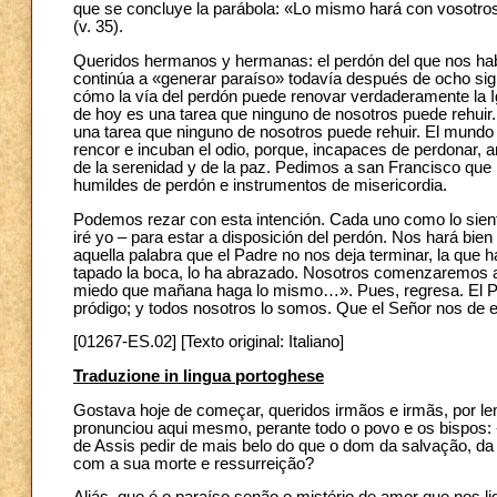
que se concluye la parábola: «Lo mismo hará con vosotros
(v. 35).
Queridos hermanos y hermanas: el perdón del que nos hab
continúa a «generar paraíso» todavía después de ocho sigl
cómo la vía del perdón puede renovar verdaderamente la Ig
de hoy es una tarea que ninguno de nosotros puede rehuir. 
una tarea que ninguno de nosotros puede rehuir. El mundo
rencor e incuban el odio, porque, incapaces de perdonar, ar
de la serenidad y de la paz. Pedimos a san Francisco que
humildes de perdón e instrumentos de misericordia.
Podemos rezar con esta intención. Cada uno como lo siente. 
iré yo – para estar a disposición del perdón. Nos hará bien 
aquella palabra que el Padre no nos deja terminar, la que h
tapado la boca, lo ha abrazado. Nosotros comenzaremos a 
miedo que mañana haga lo mismo…». Pues, regresa. El Pad
pródigo; y todos nosotros lo somos. Que el Señor nos de e
[01267-ES.02] [Texto original: Italiano]
Traduzione in lingua portoghese
Gostava hoje de começar, queridos irmãos e irmãs, por le
pronunciou aqui mesmo, perante todo o povo e os bispos:
de Assis pedir de mais belo do que o dom da salvação, da
com a sua morte e ressurreição?