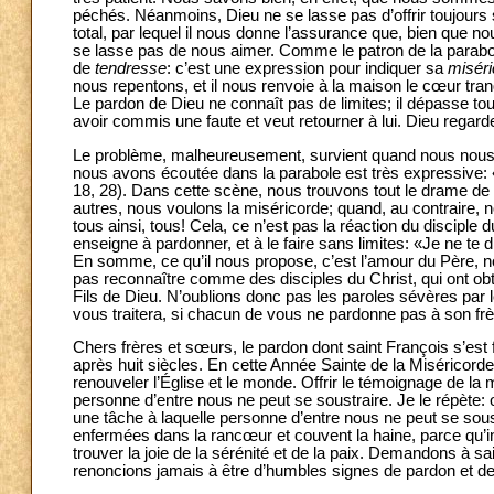
péchés. Néanmoins, Dieu ne se lasse pas d’offrir toujours
total, par lequel il nous donne l’assurance que, bien que 
se lasse pas de nous aimer. Comme le patron de la parab
de
tendresse
: c’est une expression pour indiquer sa
misér
nous repentons, et il nous renvoie à la maison le cœur tranq
Le pardon de Dieu ne connaît pas de limites; il dépasse tou
avoir commis une faute et veut retourner à lui. Dieu regar
Le problème, malheureusement, survient quand nous nous tr
nous avons écoutée dans la parabole est très expressive: «Il 
18, 28). Dans cette scène, nous trouvons tout le drame d
autres, nous voulons la miséricorde; quand, au contraire,
tous ainsi, tous! Cela, ce n’est pas la réaction du disciple 
enseigne à pardonner, et à le faire sans limites: «Je ne te d
En somme, ce qu’il nous propose, c’est l’amour du Père, non
pas reconnaître comme des disciples du Christ, qui ont ob
Fils de Dieu. N’oublions donc pas les paroles sévères par l
vous traitera, si chacun de vous ne pardonne pas à son frè
Chers frères et sœurs, le pardon dont saint François s’est fai
après huit siècles. En cette Année Sainte de la Miséricorde
renouveler l’Église et le monde. Offrir le témoignage de la
personne d’entre nous ne peut se soustraire. Je le répète: 
une tâche à laquelle personne d’entre nous ne peut se sou
enfermées dans la rancœur et couvent la haine, parce qu’inc
trouver la joie de la sérénité et de la paix. Demandons à s
renoncions jamais à être d’humbles signes de pardon et d