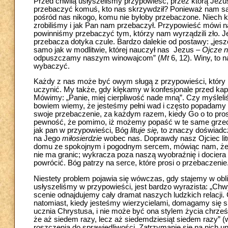
Przed chwilą usłyszeliśmy przypowieść, przez którą Jezu
przebaczyć komuś, kto nas skrzywdził? Ponieważ nam sa
pośród nas nikogo, komu nie byłoby przebaczone. Niech 
zrobiliśmy i jak Pan nam przebaczył. Przypowieść mówi na
powinniśmy przebaczyć tym, którzy nam wyrządzili zło. Je
przebacza dotyka czule. Bardzo dalekie od postawy: „jeszc
samo jak w modlitwie, której nauczył nas Jezus –
Ojcze n
odpuszczamy naszym winowajcom” (
Mt
6, 12). Winy, to 
wybaczyć.
Każdy z nas może być owym sługą z przypowieści, który ma d
uczynić. My także, gdy klękamy w konfesjonale przed kapł
Mówimy: „Panie, miej cierpliwość nade mną”. Czy myśleliś
bowiem wiemy, że jesteśmy pełni wad i często popadamy 
swoje przebaczenie, za każdym razem, kiedy Go o to prosi
pewność, że pomimo, iż możemy popaść w te same grzechy,
jak pan w przypowieści, Bóg
lituje się,
to znaczy doświadc
na Jego
miłosierdzie
wobec nas. Doprawdy nasz Ojciec lit
domu ze spokojnym i pogodnym sercem, mówiąc nam, że 
nie ma granic; wykracza poza naszą wyobraźnię i dociera 
powrócić. Bóg patrzy na serce, które prosi o przebaczenie
Niestety problem pojawia się wówczas, gdy stajemy w oblic
usłyszeliśmy w przypowieści, jest bardzo wyrazista: „Chwy
scenie odnajdujemy cały dramat naszych ludzkich relacji
natomiast, kiedy jesteśmy wierzycielami, domagamy się sp
ucznia Chrystusa, i nie może być ona stylem życia chrześc
że aż siedem razy, lecz aż siedemdziesiąt siedem razy” (w.
roszczenia do sprawiedliwości. Zatrzymanie się na nich u