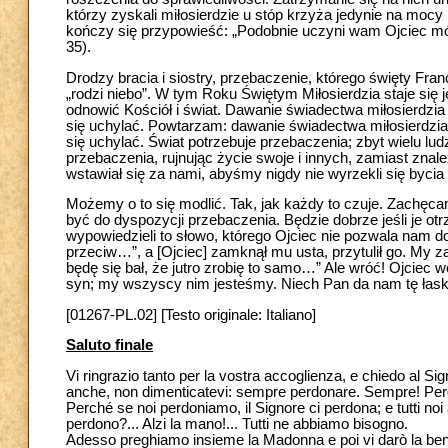
którzy zyskali miłosierdzie u stóp krzyża jedynie na mo
kończy się przypowieść: „Podobnie uczyni wam Ojciec mój 
35).
Drodzy bracia i siostry, przebaczenie, którego święty Fran
„rodzi niebo”. W tym Roku Świętym Miłosierdzia staje się
odnowić Kościół i świat. Dawanie świadectwa miłosierdzia
się uchylać. Powtarzam: dawanie świadectwa miłosierdzia 
się uchylać. Świat potrzebuje przebaczenia; zbyt wielu lud
przebaczenia, rujnując życie swoje i innych, zamiast zna
wstawiał się za nami, abyśmy nigdy nie wyrzekli się byci
Możemy o to się modlić. Tak, jak każdy to czuje. Zachęcam
być do dyspozycji przebaczenia. Będzie dobrze jeśli je o
wypowiedzieli to słowo, którego Ojciec nie pozwala nam 
przeciw…”, a [Ojciec] zamknął mu usta, przytulił go. My
będę się bał, że jutro zrobię to samo…” Ale wróć! Ojciec 
syn; my wszyscy nim jesteśmy. Niech Pan da nam tę łask
[01267-PL.02] [Testo originale: Italiano]
Saluto finale
Vi ringrazio tanto per la vostra accoglienza, e chiedo al Sig
anche, non dimenticatevi: sempre perdonare. Sempre! Perdon
Perché se noi perdoniamo, il Signore ci perdona; e tutti 
perdono?... Alzi la mano!... Tutti ne abbiamo bisogno.
Adesso preghiamo insieme la Madonna e poi vi darò la ben