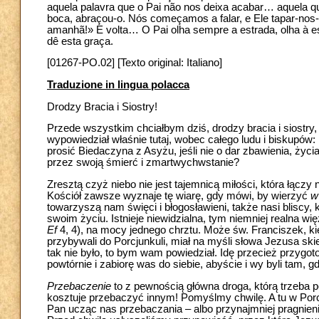
aquela palavra que o Pai não nos deixa acabar… aquela que
boca, abraçou-o. Nós começamos a falar, e Ele tapar-no
amanhã!» E volta… O Pai olha sempre a estrada, olha à es
dê esta graça.
[01267-PO.02] [Texto original: Italiano]
Traduzione in lingua polacca
Drodzy Bracia i Siostry!
Przede wszystkim chciałbym dziś, drodzy bracia i siostry
wypowiedział właśnie tutaj, wobec całego ludu i biskupów:
prosić Biedaczyna z Asyżu, jeśli nie o dar zbawienia, życi
przez swoją śmierć i zmartwychwstanie?
Zresztą czyż niebo nie jest tajemnicą miłości, która łą
Kościół zawsze wyznaje tę wiarę, gdy mówi, by wierzyć
w
towarzyszą nam święci i błogosławieni, także nasi bliscy, k
swoim życiu. Istnieje niewidzialna, tym niemniej realna 
Ef
4, 4), na mocy jednego chrztu. Może św. Franciszek, kied
przybywali do Porcjunkuli, miał na myśli słowa Jezusa s
tak nie było, to bym wam powiedział. Idę przecież przygo
powtórnie i zabiorę was do siebie, abyście i wy byli tam, g
Przebaczenie
to z pewnością główna droga, którą trzeba p
kosztuje przebaczyć innym! Pomyślmy chwilę. A tu w Porc
Pan ucząc nas przebaczania – albo przynajmniej pragnien