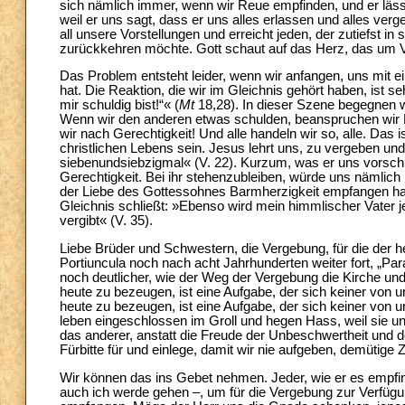
sich nämlich immer, wenn wir Reue empfinden, und er lä
weil er uns sagt, dass er uns alles erlassen und alles ver
all unsere Vorstellungen und erreicht jeden, der zutiefst i
zurückkehren möchte. Gott schaut auf das Herz, das um V
Das Problem entsteht leider, wenn wir anfangen, uns mit 
hat. Die Reaktion, die wir im Gleichnis gehört haben, ist se
mir schuldig bist!“« (
Mt
18,28). In dieser Szene begegnen
Wenn wir den anderen etwas schulden, beanspruchen wir B
wir nach Gerechtigkeit! Und alle handeln wir so, alle. Das i
christlichen Lebens sein. Jesus lehrt uns, zu vergeben u
siebenundsiebzigmal« (V. 22). Kurzum, was er uns vorschlä
Gerechtigkeit. Bei ihr stehenzubleiben, würde uns nämlich n
der Liebe des Gottessohnes Barmherzigkeit empfangen hab
Gleichnis schließt: »Ebenso wird mein himmlischer Vater
vergibt« (V. 35).
Liebe Brüder und Schwestern, die Vergebung, für die der he
Portiuncula noch nach acht Jahrhunderten weiter fort, „Par
noch deutlicher, wie der Weg der Vergebung die Kirche und
heute zu bezeugen, ist eine Aufgabe, der sich keiner von u
heute zu bezeugen, ist eine Aufgabe, der sich keiner von
leben eingeschlossen im Groll und hegen Hass, weil sie u
das anderer, anstatt die Freude der Unbeschwertheit und de
Fürbitte für und einlege, damit wir nie aufgeben, demütig
Wir können das ins Gebet nehmen. Jeder, wie er es empfinde
auch ich werde gehen –, um für die Vergebung zur Verfügu