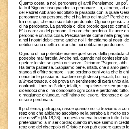
Quanto costa, a noi, perdonare gli altri! Pensiamoci un po’.
fatto il Signore insegnandoci a perdonare – o, almeno, ad a
del Padre! Abbiamo ascoltato la parabola con la quale Ges
perdonare una persona che ci ha fatto del male? Perché noi 
fra noi, qui, che non sia stato perdonato. Ognuno pensi… p
ci ha perdonato. La parabola ci dice proprio questo: come 
E’ la carezza del perdono. Il cuore che perdona. Il cuore c
perdono è un’altra cosa. Precisamente come nella preghier
a noi i nostri debiti come anche noi li rimettiamo ai nostri de
debitori sono quelli a cui anche noi dobbiamo perdonare.
Ognuno di noi potrebbe essere quel servo della parabola 
potrebbe mai farcela. Anche noi, quando nel confessionale 
ripetere lo stesso gesto del servo. Diciamo: “Signore, abbi
Ha tanta pazienza. Sappiamo bene, infatti, che siamo pieni d
stanca di offrire sempre il suo perdono ogni volta che lo ch
nonostante possiamo ricadere negli stessi peccati, Lui ha p
si impietosisce
, cioè prova un sentimento di
pietà
unito all
confronti. Il nostro Padre, infatti, si impietosisce sempre q
dicendoci che ci ha condonato ogni cosa e perdonato tutto. 
e raggiunge chiunque, nell’intimo del cuore, riconosce di av
essere perdonato.
Il problema, purtroppo, nasce quando noi ci troviamo a confr
reazione che abbiamo ascoltato nella parabola è molto espre
che devi!”» (
Mt
18,28). In questa scena troviamo tutto il dr
pretendiamo la misericordia; quando invece siamo in credito,
reazione del discepolo di Cristo e non può essere questo lo s