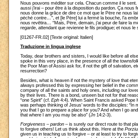
Nous pouvons méditer sur cela. Chacun comme il le sent. J
aussi j’irai – pour être à la disposition du pardon. Ça nous 
nous donne la grâce de dire ce mot que le Père ne nous laisse
péché contre…’’, et [le Père] lui a fermé la bouche, l’a em
nous revêtira… ‘‘Mais, Père, demain, j’ai peur de faire la 
regarde, attendant que revienne le fils prodigue; et nous 
[01267-FR.02] [Texte original: Italien]
Traduzione in lingua inglese
Today, dear brothers and sisters, I would like before all else
spoke in this very place, in the presence of all the townsfo
the Poor Man of Assisi ask for, if not the gift of salvation, 
resurrection?
Besides, what is heaven if not the mystery of love that et
always professed this by expressing her belief in the
commu
company of all the saints and holy ones, including our loved
by their lives. There is a bond, unseen but not for that r
“one Spirit” (cf.
Eph
4:4). When Saint Francis asked Pope Ho
was perhaps thinking of Jesus’ words to the disciples: “In 
you that I go to prepare a place for you? And when I go and 
that where I am you may be also” (
Jn
14:2-3).
Forgiveness – pardon
– is surely our direct route to that p
to forgive others! Let us think about this. Here at the
Porzi
given us in teaching us to forgive – or at least to try to f