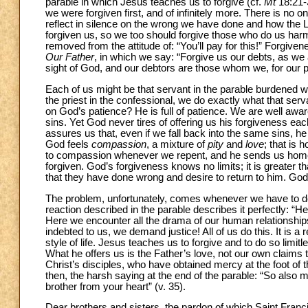
parable in which Jesus teaches us to forgive (cf.
Mt
18:21-
we were forgiven first, and of infinitely more. There is no 
reflect in silence on the wrong we have done and how the Lo
forgiven us, so we too should forgive those who do us harm. 
removed from the attitude of: “You’ll pay for this!” Forgiven
Our Father
, in which we say: “Forgive us our debts, as we 
sight of God, and our debtors are those whom we, for our p
Each of us might be that servant in the parable burdened w
the priest in the confessional, we do exactly what that ser
on God’s patience? He is full of patience. We are well aware
sins. Yet God never tires of offering us his forgiveness each
assures us that, even if we fall back into the same sins, he
God feels
compassion
, a mixture of
pity
and
love
; that is
to compassion whenever we repent, and he sends us home wi
forgiven. God’s forgiveness knows no limits; it is greater 
that they have done wrong and desire to return to him. God
The problem, unfortunately, comes whenever we have to dea
reaction described in the parable describes it perfectly: “H
Here we encounter all the drama of our human relationship
indebted to us, we demand justice! All of us do this. It is a r
style of life. Jesus teaches us to forgive and to do so limit
What he offers us is the Father’s love, not our own claims to
Christ’s disciples, who have obtained mercy at the foot of th
then, the harsh saying at the end of the parable: “So also m
brother from your heart” (v. 35).
Dear brothers and sisters, the pardon of which Saint Franc