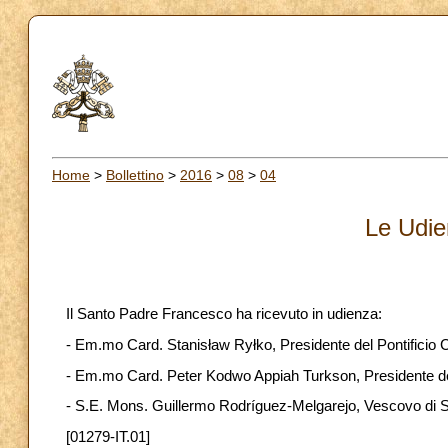
Home
>
Bollettino
>
2016
>
08
>
04
Le Udie
Il Santo Padre Francesco ha ricevuto in udienza:
- Em.mo Card. Stanisław Ryłko, Presidente del Pontificio Co
- Em.mo Card. Peter Kodwo Appiah Turkson, Presidente del P
- S.E. Mons. Guillermo Rodríguez-Melgarejo, Vescovo di S
[01279-IT.01]