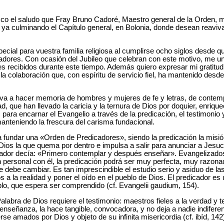
zco el saludo que Fray Bruno Cadoré, Maestro general de la Orden, m
 ya culminando el Capítulo general, en Bolonia, donde desean reaviva
pecial para vuestra familia religiosa al cumplirse ocho siglos desde qu
adores. Con ocasión del Jubileo que celebran con este motivo, me u
s recibidos durante este tiempo. Además quiero expresar mi gratitud
 y la colaboración que, con espíritu de servicio fiel, ha mantenido desd
eva a hacer memoria de hombres y mujeres de fe y letras, de contemp
d, que han llevado la caricia y la ternura de Dios por doquier, enrique
ara encarnar el Evangelio a través de la predicación, el testimonio y 
manteniendo la frescura del carisma fundacional.
 fundar una «Orden de Predicadores», siendo la predicación la mis
Dios la que quema por dentro e impulsa a salir para anunciar a Jesuc
ndador decía: «Primero contemplar y después enseñar». Evangelizados
n personal con él, la predicación podrá ser muy perfecta, muy razona
e debe cambiar. Es tan imprescindible el estudio serio y asiduo de l
 a la realidad y poner el oído en el pueblo de Dios. El predicador es
blo, que espera ser comprendido (cf. Evangelii gaudium, 154).
labra de Dios requiere el testimonio: maestros fieles a la verdad y te
 enseñanza, la hace tangible, convocadora, y no deja a nadie indiferen
rse amados por Dios y objeto de su infinita misericordia (cf. ibíd, 142