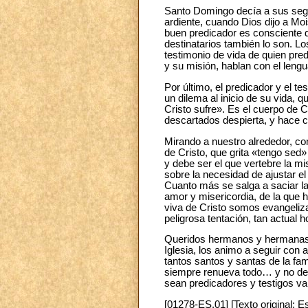
Santo Domingo decía a sus segu
ardiente, cuando Dios dijo a Moi
buen predicador es consciente 
destinatarios también lo son. Lo
testimonio de vida de quien pre
y su misión, hablan con el leng
Por último, el predicador y el t
un dilema al inicio de su vida,
Cristo sufre». Es el cuerpo de Cri
descartados despierta, y hace 
Mirando a nuestro alrededor, co
de Cristo, que grita «tengo sed» 
y debe ser el que vertebre la m
sobre la necesidad de ajustar el
Cuanto más se salga a saciar l
amor y misericordia, de la que h
viva de Cristo somos evangeliza
peligrosa tentación, tan actual h
Queridos hermanos y hermanas, 
Iglesia, los animo a seguir con
tantos santos y santas de la fa
siempre renueva todo… y no defr
sean predicadores y testigos va
[01278-ES.01] [Texto original: E