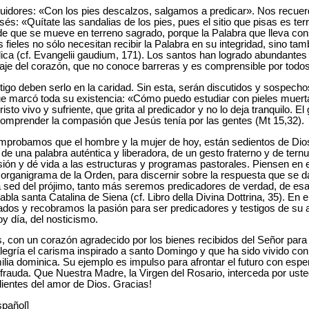
idores: «Con los pies descalzos, salgamos a predicar». Nos recuerd
sés: «Quítate las sandalias de los pies, pues el sitio que pisas es te
de que se mueve en terreno sagrado, porque la Palabra que lleva con
s fieles no sólo necesitan recibir la Palabra en su integridad, sino ta
dica (cf. Evangelii gaudium, 171). Los santos han logrado abundantes 
uaje del corazón, que no conoce barreras y es comprensible por todos
estigo deben serlo en la caridad. Sin esta, serán discutidos y sospe
 que marcó toda su existencia: «Cómo puedo estudiar con pieles muert
sto vivo y sufriente, que grita al predicador y no lo deja tranquilo. El 
comprender la compasión que Jesús tenía por las gentes (Mt 15,32).
mprobamos que el hombre y la mujer de hoy, están sedientos de Dios.
de una palabra auténtica y liberadora, de un gesto fraterno y de ternur
isión y dé vida a las estructuras y programas pastorales. Piensen en 
 organigrama de la Orden, para discernir sobre la respuesta que se da
a sed del prójimo, tanto más seremos predicadores de verdad, de es
abla santa Catalina de Siena (cf. Libro della Divina Dottrina, 35). En 
dos y recobramos la pasión para ser predicadores y testigos de su 
oy día, del nosticismo.
con un corazón agradecido por los bienes recibidos del Señor para 
 alegría el carisma inspirado a santo Domingo y que ha sido vivido co
milia dominica. Su ejemplo es impulso para afrontar el futuro con esp
auda. Que Nuestra Madre, la Virgen del Rosario, interceda por usted
lientes del amor de Dios. Gracias!
spañol]