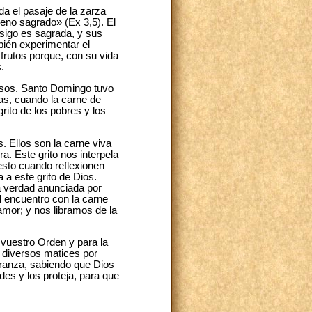
a el pasaje de la zarza
rreno sagrado» (Ex 3,5). El
sigo es sagrada, y sus
mbién experimentar el
frutos porque, con su vida
.
chosos. Santo Domingo tuvo
as, cuando la carne de
grito de los pobres y los
 Ellos son la carne viva
a. Este grito nos interpela
esto cuando reflexionen
 a este grito de Dios.
a verdad anunciada por
el encuentro con la carne
amor; y nos libramos de la
vuestro Orden y para la
n diversos matices por
eranza, sabiendo que Dios
es y los proteja, para que