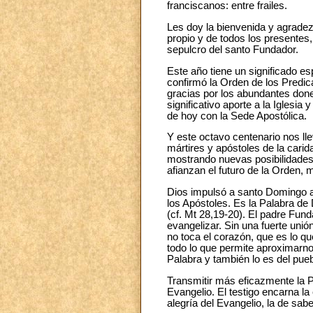
franciscanos: entre frailes.
Les doy la bienvenida y agrade
propio y de todos los presentes,
sepulcro del santo Fundador.
Este año tiene un significado es
confirmó la Orden de los Predic
gracias por los abundantes done
significativo aporte a la Iglesia
de hoy con la Sede Apostólica.
Y este octavo centenario nos ll
mártires y apóstoles de la carida
mostrando nuevas posibilidades p
afianzan el futuro de la Orden, 
Dios impulsó a santo Domingo a
los Apóstoles. Es la Palabra de 
(cf. Mt 28,19-20). El padre Fu
evangelizar. Sin una fuerte unió
no toca el corazón, que es lo qu
todo lo que permite aproximarnos
Palabra y también lo es del pue
Transmitir más eficazmente la Pa
Evangelio. El testigo encarna la
alegría del Evangelio, la de sabe