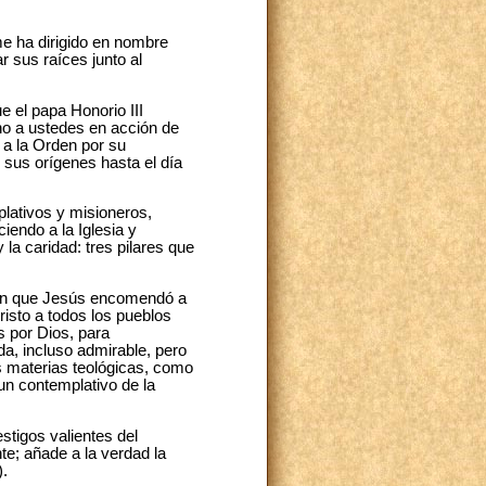
e ha dirigido en nombre
r sus raíces junto al
e el papa Honorio III
no a ustedes en acción de
 a la Orden por su
e sus orígenes hasta el día
lativos y misioneros,
ciendo a la Iglesia y
la caridad: tres pilares que
ión que Jesús encomendó a
risto a todos los pueblos
 por Dios, para
da, incluso admirable, pero
as materias teológicas, como
 un contemplativo de la
stigos valientes del
te; añade a la verdad la
).