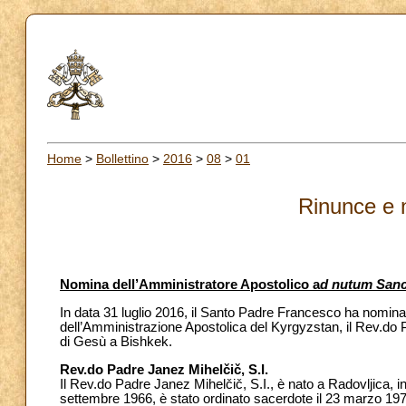
Home
>
Bollettino
>
2016
>
08
>
01
Rinunce e 
Nomina dell’Amministratore Apostolico a
d nutum Sanc
In data 31 luglio 2016, il Santo Padre Francesco ha nomin
dell’Amministrazione Apostolica del Kyrgyzstan, il Rev.do
di Gesù a Bishkek.
Rev.do Padre Janez Mihelčič, S.I.
Il Rev.do Padre Janez Mihelčič, S.I., è nato a Radovljica, 
settembre 1966, è stato ordinato sacerdote il 23 marzo 197