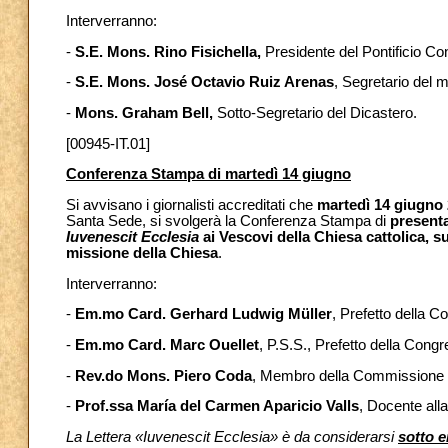
Interverranno:
-
S.E. Mons. Rino Fisichella,
Presidente del Pontificio Co
-
S.E. Mons. José Octavio Ruiz Arenas
, Segretario del 
-
Mons. Graham Bell,
Sotto-Segretario del Dicastero.
[00945-IT.01]
Conferenza Stampa di martedì 14 giugno
Si avvisano i giornalisti accreditati che
martedì 14 giugno
Santa Sede, si svolgerà la Conferenza Stampa di
presenta
Iuvenescit Ecclesia
ai Vescovi della Chiesa cattolica, su
missione della Chiesa
.
Interverranno:
-
Em.mo Card. Gerhard Ludwig Müller
, Prefetto della C
-
Em.mo Card. Marc Ouellet
, P.S.S., Prefetto della Cong
-
Rev.do Mons. Piero Coda
, Membro della Commissione T
-
Prof.ssa María del Carmen Aparicio Valls
, Docente all
La Lettera «Iuvenescit Ecclesia» è da considerarsi
sotto e