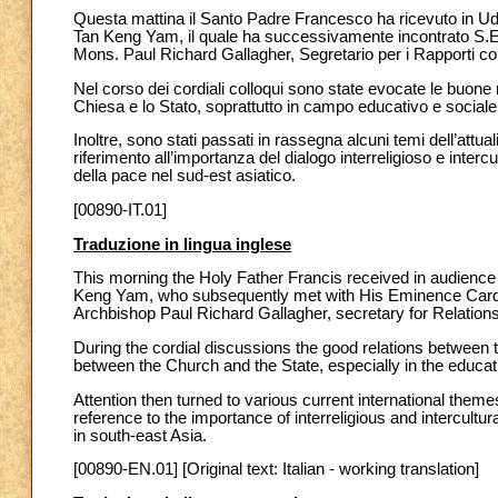
Questa mattina il Santo Padre Francesco ha ricevuto in Udi
Tan Keng Yam, il quale ha successivamente incontrato S.E. 
Mons. Paul Richard Gallagher, Segretario per i Rapporti con 
Nel corso dei cordiali colloqui sono state evocate le buone 
Chiesa e lo Stato, soprattutto in campo educativo e sociale
Inoltre, sono stati passati in rassegna alcuni temi dell’attual
riferimento all’importanza del dialogo interreligioso e intercul
della pace nel sud-est asiatico.
[00890-IT.01]
Traduzione in lingua inglese
This morning the Holy Father Francis received in audience 
Keng Yam, who subsequently met with His Eminence Cardin
Archbishop Paul Richard Gallagher, secretary for Relations
During the cordial discussions the good relations between
between the Church and the State, especially in the educati
Attention then turned to various current international themes 
reference to the importance of interreligious and intercultur
in south-east Asia.
[00890-EN.01] [Original text: Italian - working translation]